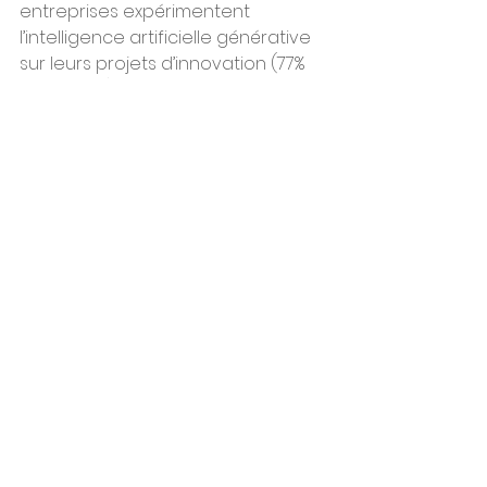
entreprises expérimentent 
l’intelligence artificielle générative 
sur leurs projets d’innovation (77% 
en France), seulement 8 % d’entre 
elles l'utilisent à grande échelle (3% 
en France).
 "
L’intelligence artificielle 
générative
présente un potentiel 
considérable pour transformer les 
processus d'innovation et 
permettre le développement de 
nouveaux produits, services et 
technologies.  Toutefois la plupart 
des entreprises n’ont pas encore 
identifié et mis en œuvre les 
opportunités les plus intéressantes. 
Sans boussole stratégique, les 
départements R&D risquent de 
s’essouffler et sous-performer.
” 