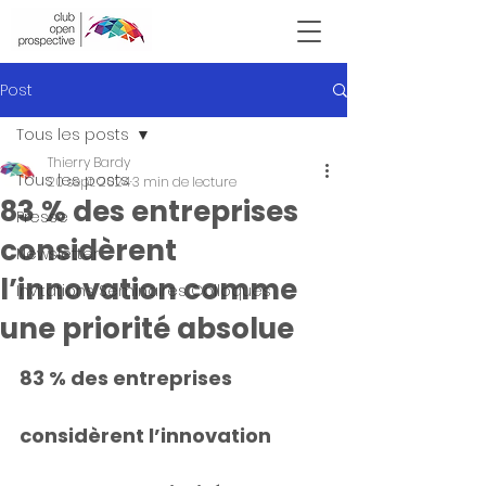
Victor Hugo
Post
Tous les posts
Thierry Bardy
Tous les posts
20 sept. 2024
3 min de lecture
83 % des entreprises
Presse
considèrent
Newsletter
l’innovation comme
Invitations Seminaires Colloques
une priorité absolue
83 % des entreprises 
considèrent l’innovation 