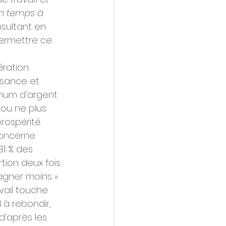
n temps à 
nsultant en 
ermettre ce 
ration 
ssance et 
imum d'argent 
 ou ne plus 
rospérité.
concerne 
31 % des 
tion deux fois 
agner moins ». 
vail touche 
 à rebondir, 
d'après les 