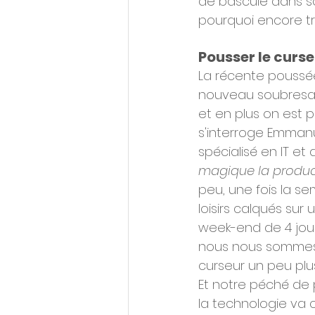
de bascule dans so
pourquoi encore tra
Pousser le curse
La récente poussé
nouveau soubresau
et en plus on est pl
s'interroge Emmanu
spécialisé en IT et d
magique la product
peu, une fois la s
loisirs calqués su
week-end de 4 jour
nous nous sommes s
curseur un peu plu
Et notre péché de 
la technologie va c