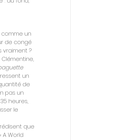
 : au fond, 
ue comme un 
ur de congé 
ls vraiment ? 
 Clémentine, 
baguette 
pressent un 
quantité de 
on pas un 
35 heures, 
ser le 
rédisent que 
« A World 