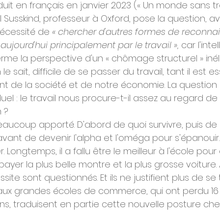
duit en français en janvier 2023 (« Un monde sans trav
 Susskind, professeur à Oxford, pose la question, a
écessité de 
« chercher d'autres formes de reconna
aujourd'hui principalement par le travail »,
 car l'inte
 terme la perspective d'un « chômage structurel » iné
e sait, difficile de se passer du travail, tant il est e
 de la société et de notre économie. La question
iduel : le travail nous procure-t-il assez au regard de 
 ?
eaucoup apporté. D'abord de quoi survivre, puis de 
vant de devenir l'alpha et l'oméga pour s'épanouir
r. Longtemps, il a fallu être le meilleur à l'école pou
 payer la plus belle montre et la plus grosse voiture. 
ussite sont questionnés. Et ils ne justifient plus de se 
aux grandes écoles de commerce, qui ont perdu 16 
ns, traduisent en partie cette nouvelle posture chez