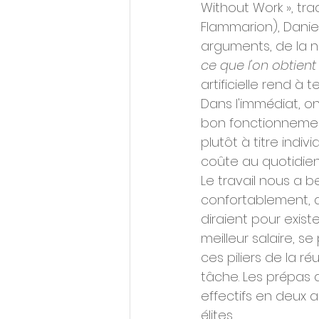
Without Work », tra
Flammarion), Daniel
arguments, de la n
ce que l'on obtient 
artificielle rend à
Dans l'immédiat, on l
bon fonctionnement
plutôt à titre indiv
coûte au quotidien
Le travail nous a b
confortablement, a
diraient pour existe
meilleur salaire, se
ces piliers de la ré
tâche. Les prépas 
effectifs en deux a
élites.