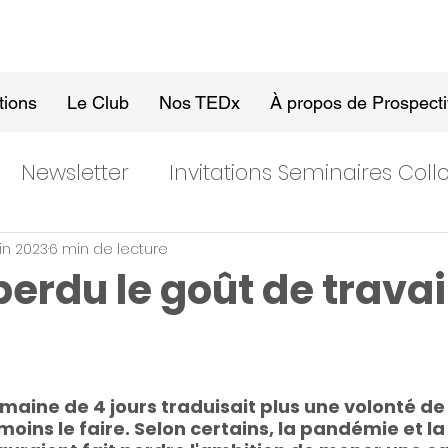
tions
Le Club
Nos TEDx
À propos de Prospect
Newsletter
Invitations Seminaires Col
uin 2023
6 min de lecture
erdu le goût de travail
emaine de 4 jours traduisait plus une volonté de 
moins le faire. Selon certains, la pandémie et la 