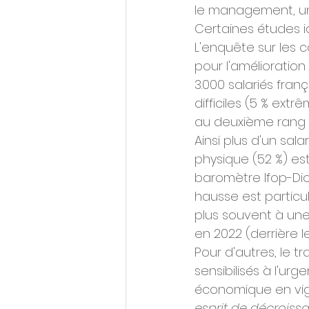
le management, une
Certaines études id
L'enquête sur les c
pour l'amélioration
3.000 salariés fran
difficiles (5 % extr
au deuxième rang de
Ainsi plus d'un sal
physique (52 %) es
baromètre Ifop-Diot
hausse est particul
plus souvent à une
en 2022 (derrière l
Pour d'autres, le t
sensibilisés à l'ur
économique en vigu
esprit de décroissa