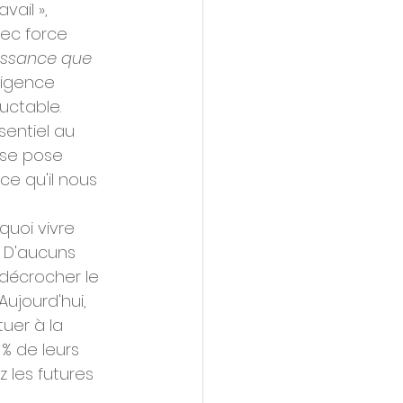
ail », 
vec force 
issance que 
lligence 
luctable.
ssentiel au 
 se pose 
ce qu'il nous 
quoi vivre 
. D'aucuns 
r décrocher le 
Aujourd'hui, 
tuer à la 
% de leurs 
 les futures 