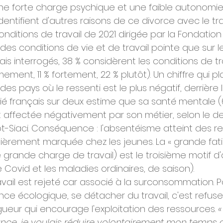
 forte charge psychique et une faible autonomie a
entifient d'autres raisons de ce divorce avec le trav
onditions de travail de 2021 dirigée par la Fondati
 des conditions de vie et de travail pointe que sur l
çais interrogés, 38 % considèrent les conditions de 
êmement, 11 % fortement, 22 % plutôt). Un chiffre qui p
s pays où le ressenti est le plus négatif, derrière l
arié français sur deux estime que sa santé mentale (
t affectée négativement par son métier, selon le de
-Siaci. Conséquence : l'absentéisme atteint des rec
ièrement marquée chez les jeunes. La « grande fatigu
 grande charge de travail) est le troisième motif d'
e Covid et les maladies ordinaires, de saison).
ravail est rejeté car associé à la surconsommation. Po
gence écologique, se détacher du travail, c'est refus
eur qui encourage l'exploitation des ressources. 
«
nce, je voulais réduire volontairement mon temps de