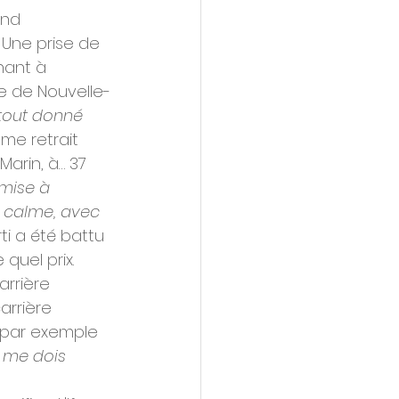
end 
 Une prise de 
nant à 
re de Nouvelle-
 tout donné 
me retrait 
arin, à… 37 
mise à 
s calme, avec 
i a été battu 
 quel prix.
arrière 
arrière 
a par exemple 
e me dois 