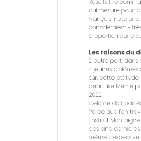
Résultat, le commun
qui mesure pour la
Français, note une
considéraient « trè
proportion qui le qu
Les raisons du 
D'autre part, dans 
4 jeunes diplômés 
sûr, cette attitude
beau fixe. Même po
2022.
Cela ne doit pas éc
Parce que l'on trav
l'Institut Montaig
des cinq dernières
même « excessive »