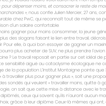
 pour dépenser moins, et consacrer le reste de mo
marchandes »,
 nous confie Julien Mercier, 27 ans, co
able chez PwC, qui reconnaît tout de même se p
on d'un salaire confortable.
 moins gagner pour moins consommer, la jeune géné
plus des slogans faisant le lien entre travail, décroi
r. Pour elle, à quoi bon essayer de gagner un max
 pourra plus acheter de SUV, ne plus prendre l'avion
ine ? Le travail reposait en partie sur cet idéal de p
tte sensibilité aiguë au cataclysme écologique ne 
e de la population. L'Institut Montaigne pointe que 
 à travailler plus pour gagner plus », soit une propor
des sondés qui veulent « travailler moins, quitte à g
logie, on sait que cette mise à distance avec le tra
 diplômés, ceux qui savent qu'ils n'auront aucun mal
choix, grâce à leur diplôme. Ceux-là mêmes qui ont, 