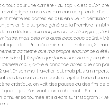
êt à tout pour une carrière « au top », c'est qu'on pr
ravail grignote nos vies plus que ce qu'on le disait.
eint même les postes les plus en vue. En démission
 janvier, à la surprise générale, la Première minist
dern a déclaré : 
« Je n'ai plus assez d'énergie.
 […] 
J'ai
 ministre, mais cela m'a aussi beaucoup coûté. »
 Mê
olitique de la Première ministre de Finlande, Sanna M
nchement admettre que ma propre endurance a été 
es années
. […] 
J'espère que j'aurai une vie un peu plu
 derrière moi »,
 a-t-elle annoncé après que son part
2 avril. En somme, travailler, oui, mais plus à n'importe
ont pas les seuls role models à rejeter l'idée d'une c
a scène artistique, on voit des pauses ou des fins de c
if que le jeu n'en vaut plus la chandelle. Stromae 
 annuler sa tournée et il a écrit sur Instagram : 
« J
es. »