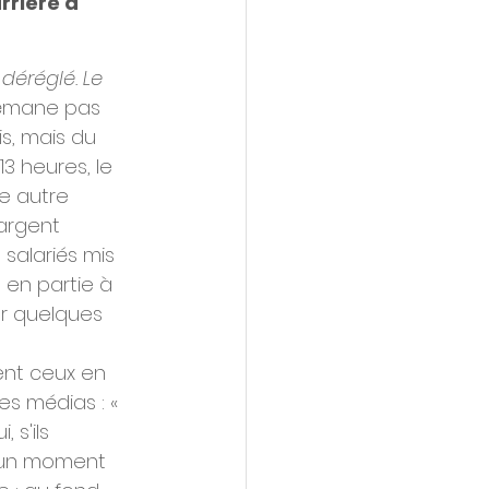
rière à 
déréglé. Le 
'émane pas 
s, mais du 
3 heures, le 
e autre 
argent 
salariés mis 
 en partie à 
ur quelques 
ent ceux en 
es médias : « 
 s'ils 
t un moment 