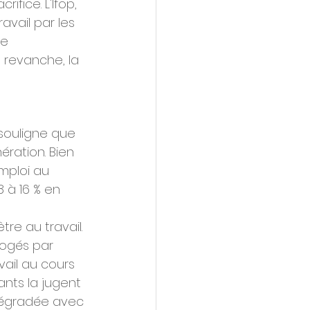
fice. L'Ifop, 
vail par les 
e 
n revanche, la 
 souligne que 
ration. Bien 
mploi au 
 à 16 % en 
re au travail. 
rogés par 
ail au cours 
nts la jugent 
 dégradée avec 