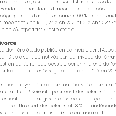
 des mortels, aussi, prend ses distances avec le sacri
 Fondation Jean Jaurès l'importance accordée au tra
 dégringolade d'année en année : 60 % d'entre eux l
s important » en 1990, 24 % en 2021 et 21 % en 2022. E
alifie d'« important » reste stable.
divorce
sa dernière étude publiée en ce mois d'avril, l'Apec
sur 10 se disent démotivés par leur niveau de rémuné
 est en partie rendue possible par un marché de l'e
ur les jeunes, le chômage est passé de 21 % en 2018
lipser les symptômes d'un malaise, voire d'un mal-êt
aillerait trop ? Soixante pour cent des salariés inter
ne ressentent une augmentation de la charge de trav
 années. Un quart des salariés et 18 % des indépenda
. Les raisons de ce ressenti seraient une relation