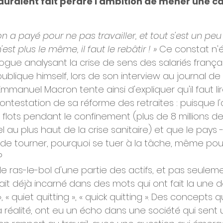
uraient fait perdre l'ambition de mener une car
n a payé pour ne pas travailler, et tout s'est un peu 
est plus le même, il faut le rebâtir ! »
 Ce constat n
gue analysant la crise de sens des salariés françai
ublique himself, lors de son interview au journal de 1
mmanuel Macron tente ainsi d'expliquer qu'il faut lir
ontestation de sa réforme des retraites : puisque l'
lots pendant le confinement (plus de 8 millions de 
au plus haut de la crise sanitaire) et que le pays -
ué de tourner, pourquoi se tuer à la tâche, même po
?
le ras-le-bol d'une partie des actifs, et pas seulem
tait déjà incarné dans des mots qui ont fait la une d
 quiet quitting », « quick quitting ». Des concepts qui,
a réalité, ont eu un écho dans une société qui sen