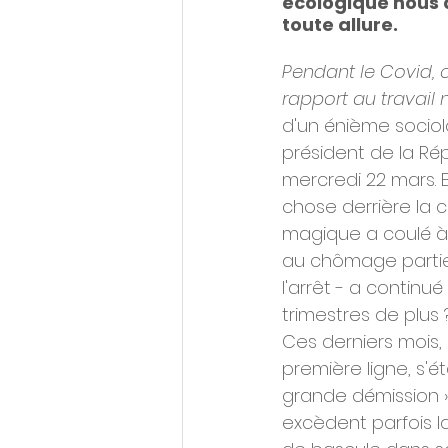
écologique nous a
toute allure.
Pendant le Covid, o
rapport au travail n'
d'un énième sociolo
président de la Rép
mercredi 22 mars. E
chose derrière la c
magique a coulé à f
au chômage partiel 
l'arrêt - a contin
trimestres de plus 
Ces derniers mois, 
première ligne, s'é
grande démission », «
excèdent parfois l