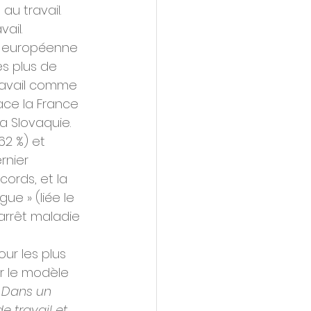
u travail.
ail. 
on européenne 
es plus de 
travail comme 
lace la France 
a Slovaquie.
62 %) et 
rnier 
ords, et la 
e » (liée le 
arrêt maladie 
ur les plus 
er le modèle 
 Dans un 
 travail et 