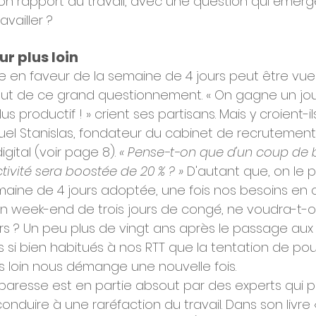
n rapport au travail, avec une question qui émerge
vailler ?
ur plus loin
e en faveur de la semaine de 4 jours peut être v
t de ce grand questionnement. « On gagne un jo
us productif ! » crient ses partisans. Mais y croient-i
el Stanislas, fondateur du cabinet de recrutement
igital (voir page 8). 
« Pense-t-on que d'un coup de 
ivité sera boostée de 20 % ? »
 D'autant que, on le 
emaine de 4 jours adoptée, une fois nos besoins en 
r un week-end de trois jours de congé, ne voudra-t-
s ? Un peu plus de vingt ans après le passage aux 
i bien habitués à nos RTT que la tentation de pous
s loin nous démange une nouvelle fois.
paresse est en partie absout par des experts qui p
onduire à une raréfaction du travail. Dans son livre 