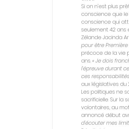
Si on n'est plus pr
conscience que le t
conscience qui att
seulement 42 ans en
Zélande Jacinda Ar
pour être Première
précoce de la vie p
ans. 
« Je dois fra
l'épreuve durant c
ces responsabilités
aux législatives du 
Les politiques ne s
sacrificielle. Sur l
volontaires, au mot
annoncé début avril
d'écouter mes limit