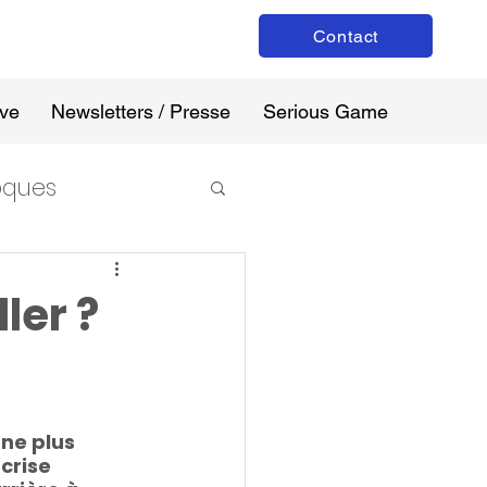
Contact
ive
Newsletters / Presse
Serious Game
loques
ler ?
ne plus 
crise 