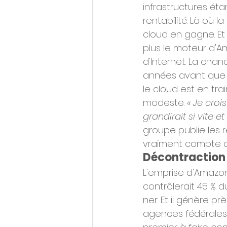
infrastructures éta
rentabilité. Là où 
cloud en gagne. Et 
plus le moteur d'Am
d'Internet. La chan
années avant que l
le cloud est en trai
modeste. 
« Je croi
grandirait si vite et
groupe publie les 
vraiment compte de
Décontraction 
L'emprise d'Amazon
contrôlerait 45 % d
ner. Et il génère p
agences fédérales a