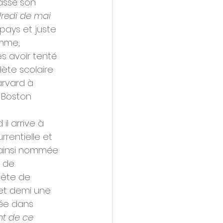
assé son 
dredi de mai 
pays et juste 
emme, 
ès avoir tenté 
lète scolaire 
arvard à 
à Boston 
il arrive à 
rrentielle et 
(ainsi nommée 
 de 
tête de 
 et demi une 
sée dans 
nt de ce 