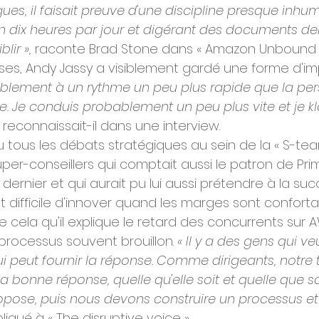
gues, il faisait preuve d'une discipline presque inhum
n dix heures par jour et digérant des documents de
lir »,
 raconte Brad Stone dans « Amazon Unbound »
ses, Andy Jassy a visiblement gardé une forme d'im
lement à un rythme un peu plus rapide que la pe
. Je conduis probablement un peu plus vite et je k
 reconnaissait-il dans une interview.
 tous les débats stratégiques au sein de la « S-te
er-conseillers qui comptait aussi le patron de Prime
 dernier et qui aurait pu lui aussi prétendre à la suc
st difficile d'innover quand les marges sont conforta
cela qu'il explique le retard des concurrents sur A
 processus souvent brouillon. 
« Il y a des gens qui v
i peut fournir la réponse. Comme dirigeants, notre t
a bonne réponse, quelle qu'elle soit et quelle que soi
opose, puis nous devons construire un processus et l
xpliqué à « The disruptive voice ».