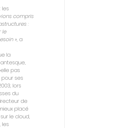
 les 
vions compris 
tructures : 
 le 
oin », 
a 
e la 
gantesque, 
lle pas 
 pour ses 
003, lors 
esses du 
irecteur de 
 mieux placé 
sur le cloud, 
 les 