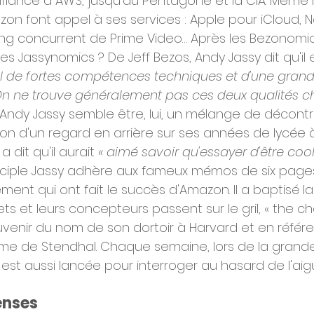
nfiance à AWS, jusqu'au Pentagone et la CIA. Même l
n font appel à ses services : Apple pour iCloud, Ne
ng concurrent de Prime Video… Après les Bezonomics
des Jassynomics ? De Jeff Bezos, Andy Jassy dit qu'il 
l de fortes compétences techniques et d'une gran
. On ne trouve généralement pas ces deux qualités c
 Andy Jassy semble être, lui, un mélange de décontr
asion d'un regard en arrière sur ses années de lycée 
a dit qu'il aurait 
« aimé savoir qu'essayer d'être coo
isciple Jassy adhère aux fameux mémos de six pages
nt qui ont fait le succès d'Amazon. Il a baptisé la 
ts et leurs concepteurs passent sur le gril, « the cho
uvenir du nom de son dortoir à Harvard et en référe
me de Stendhal. Chaque semaine, lors de la grande
est aussi lancée pour interroger au hasard de l'aiguil
enses