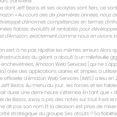
rs, transférer…
se dont Jeff Bezos et ses acolytes sont fiers, ce sont
mazon. 
« Au cours des dix premières années, nous a
éveloppé d'énormes compétences en termes d'infras
ées fiables, évolutifs et rentables pour développer
l d'Amazon, exactement comme nous en avions bes
.
n sert à ne pas répéter les mêmes erreurs. Alors qu
frastructures du géant a abouti à un millefeuille gi
enchevêtrées, Amazon Web Services (qui ne s'appe
 crée des applications claires et simples à utiliser
ce officielle d'Amazon Web Services (AWS) a lieu en 2
Jeff Bezos. Au menu du jour : les forces et les faibl
it durer une demi-heure s'éternise. En tant que « d
el de Bezos, Jassy a pris des notes sur tout. Il est le
ne dit pas son nom. Et la décision est prise de miser 
rité stratégique du groupe. Ses atouts ? Sa fiabilité,