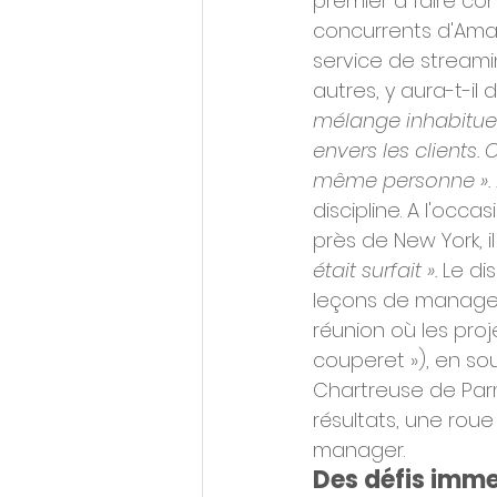
premier à faire co
concurrents d'Amazo
service de streami
autres, y aura-t-il 
mélange inhabitue
envers les clients
même personne ».
discipline. A l'occ
près de New York, il 
était surfait ».
 Le d
leçons de manageme
réunion où les proje
couperet »), en so
Chartreuse de Par
résultats, une roue 
manager.
Des défis imm