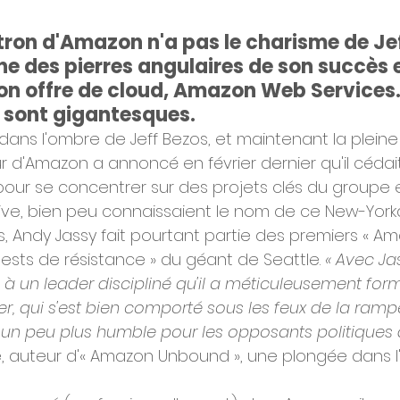
ron d'Amazon n'a pas le charisme de Jef
'une des pierres angulaires de son succès 
n offre de cloud, Amazon Web Services. 
t sont gigantesques.
dans l'ombre de Jeff Bezos, et maintenant la pleine 
 d'Amazon a annoncé en février dernier qu'il cédai
pour se concentrer sur des projets clés du groupe 
ve, bien peu connaissaient le nom de ce New-Yorkai
, Andy Jassy fait pourtant partie des premiers « Am
tests de résistance » du géant de Seattle. 
« Avec Ja
à un leader discipliné qu'il a méticuleusement for
er, qui s'est bien comporté sous les feux de la rampe
 un peu plus humble pour les opposants politiques 
 auteur d'« Amazon Unbound », une plongée dans l'u