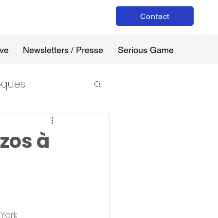
Contact
ive
Newsletters / Presse
Serious Game
loques
zos à
York