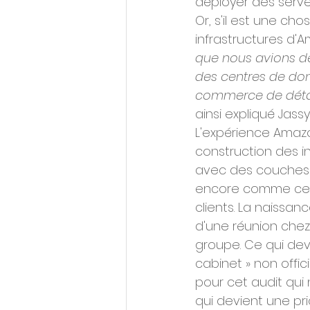
déployer des serveu
Or, s'il est une cho
infrastructures d'A
que nous avions d
des centres de donn
commerce de détai
ainsi expliqué Jassy
L'expérience Amazo
construction des in
avec des couches 
encore comme cela)
clients. La naissan
d'une réunion chez 
groupe. Ce qui deva
cabinet » non offici
pour cet audit qui 
qui devient une prio