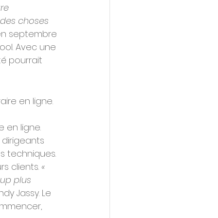
re 
 des choses 
 en septembre 
ool. Avec une 
té pourrait 
re en ligne. 
 
 en ligne. 
dirigeants 
s techniques. 
 clients. 
« 
oup plus 
ndy Jassy. Le 
commencer, 