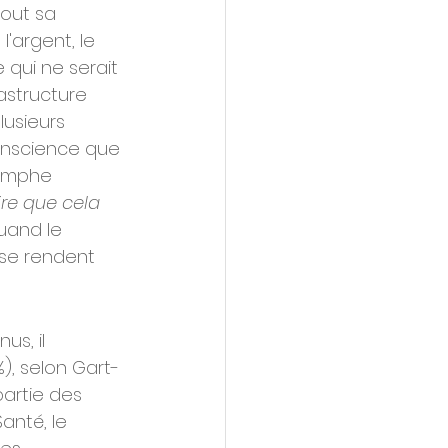
tout sa 
'argent, le 
 qui ne serait 
astructure 
lusieurs 
onscience que 
iomphe 
ire que cela 
quand le 
 se rendent 
s, il 
), selon Gart-
partie des 
anté, le 