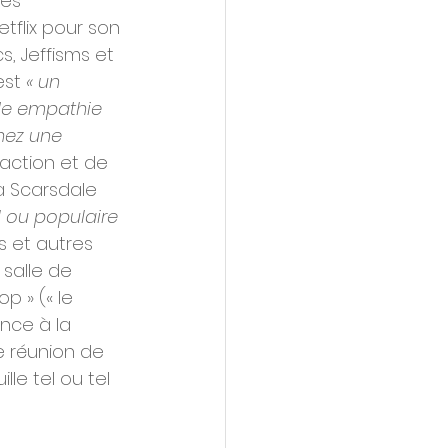
es 
tflix pour son 
, Jeffisms et 
est 
« un 
de empathie 
hez une 
action et de 
à Scarsdale 
l ou populaire 
 et autres 
salle de 
p » (« le 
nce à la 
 réunion de 
le tel ou tel 