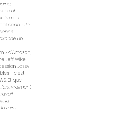
aine, 
nses et 
. De ses 
patience. 
« Je 
rsonne 
laxonne un 
am » d'Amazon, 
 Jeff Wilke, 
cession. Jassy 
bles - c'est 
WS. Et que 
eulent vraiment 
ravail 
t la 
e faire 