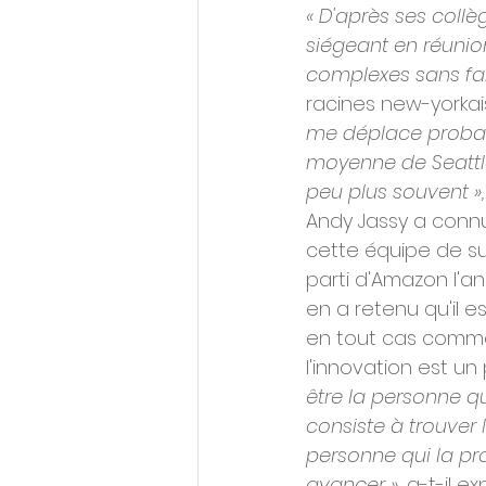
« D'après ses collè
siégeant en réunio
complexes sans faib
racines new-yorkai
me déplace probab
moyenne de Seattle
peu plus souvent »,
Andy Jassy a connu
cette équipe de sup
parti d'Amazon l'an
en a retenu qu'il e
en tout cas comme 
l'innovation est un
être la personne qu
consiste à trouver l
personne qui la pr
avancer »,
 a-t-il e