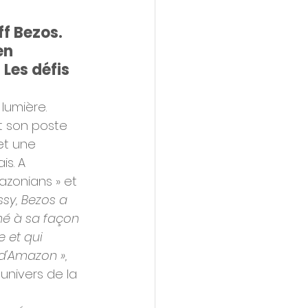
f Bezos. 
en 
Les défis 
lumière. 
t son poste 
et une 
s. A 
azonians » et 
ssy, Bezos a 
mé à sa façon 
 et qui 
d'Amazon »,
nivers de la 