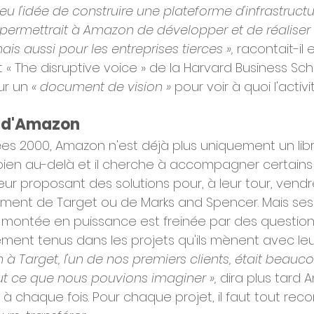
u l'idée de construire une plateforme d'infrastructu
permettrait à Amazon de développer et de réaliser
is aussi pour les entreprises tierces »,
 racontait-il
 « The disruptive voice » de la Harvard Business Sch
ur un 
« document de vision » 
pour voir à quoi l'activi
t d'Amazon
s 2000, Amazon n'est déjà plus uniquement un librai
 bien au-delà et il cherche à accompagner certains
r proposant des solutions pour, à leur tour, vendre
ment de Target ou de Marks and Spencer. Mais ses 
montée en puissance est freinée par des question
ement tenus dans les projets qu'ils mènent avec leurs
n à Target, l'un de nos premiers clients, était beauc
t ce que nous pouvions imaginer »,
 dira plus tard A
 à chaque fois. Pour chaque projet, il faut tout re