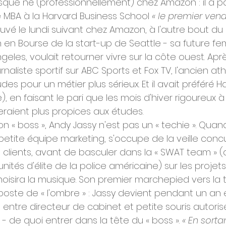
sque né (professionnellement) chez Amazon : il a p
MBA à la Harvard Business School 
« le premier ven
rouvé le lundi suivant chez Amazon, à l'autre bout du 
n en Bourse de la start-up de Seattle - sa future f
ngeles, voulait retourner vivre sur la côte ouest. Apr
naliste sportif sur ABC Sports et Fox TV, l'ancien ath
des pour un métier plus sérieux. Et il avait préféré H
e), en faisant le pari que les mois d'hiver rigoureux 
raient plus propices aux études.
 « boss », Andy Jassy n'est pas un « techie ». Quand 
la petite équipe marketing, s'occupe de la veille concu
s clients, avant de basculer dans la « SWAT team » 
tés d'élite de la police américaine) sur les projets
l choisira la musique. Son premier marchepied vers la 
 poste de « l'ombre » : Jassy devient pendant un an
 entre directeur de cabinet et petite souris autori
 - de quoi entrer dans la tête du « boss ». 
« En sorta