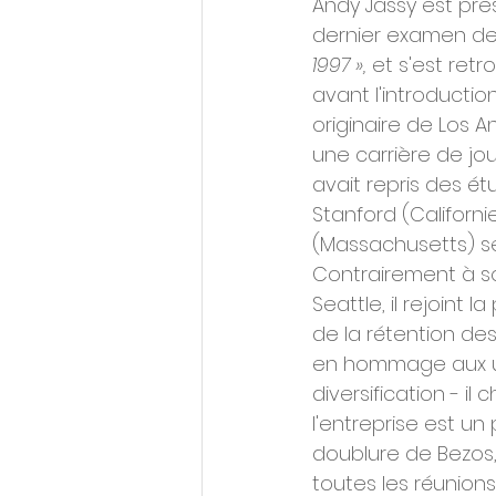
Andy Jassy est pre
dernier examen de 
1997 »,
 et s'est ret
avant l'introductio
originaire de Los A
une carrière de jour
avait repris des étu
Stanford (Californi
(Massachusetts) se
Contrairement à son
Seattle, il rejoint 
de la rétention de
en hommage aux uni
diversification - i
l'entreprise est un
doublure de Bezos,
toutes les réunions