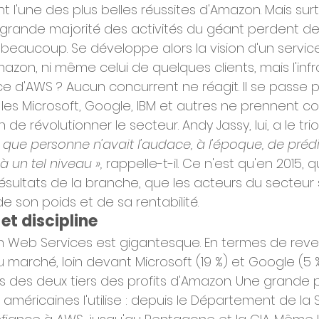
nt l'une des plus belles réussites d'Amazon. Mais sur
la grande majorité des activités du géant perdent de l
beaucoup. Se développe alors la vision d'un service
azon, ni même celui de quelques clients, mais l'infr
ce d'AWS ? Aucun concurrent ne réagit. Il se passe p
es Microsoft, Google, IBM et autres ne prennent c
n de révolutionner le secteur. Andy Jassy, lui, a le tr
s que personne n'avait l'audace, à l'époque, de préd
 à un tel niveau »,
 rappelle-t-il. Ce n'est qu'en 2015, 
résultats de la branche, que les acteurs du secteur
 son poids et de sa rentabilité.
et discipline
 Web Services est gigantesque. En termes de revenu
u marché, loin devant Microsoft (19 %) et Google (5 %
rès des deux tiers des profits d'Amazon. Une grande 
méricaines l'utilise : depuis le Département de la S