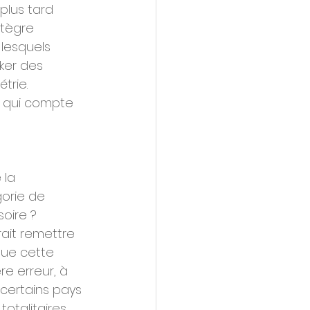
plus tard 
ntègre 
lesquels 
ker des 
rie. 
, qui compte 
 la 
orie de 
oire ? 
ait remettre 
que cette 
e erreur, à 
 certains pays 
otalitaires, 