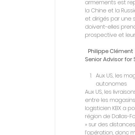
armements est repar
la Chine et la Russ
et dirigés par une s
doivent-elles pren
prospective et leu
Philippe Clément
Senior Advisor for
Aux US, les ma
autonomes
Aux US, les livrai
entre les magasins
logisticien KBX a p
région de Dallas-F
» sur des distances
l’opération, donc m