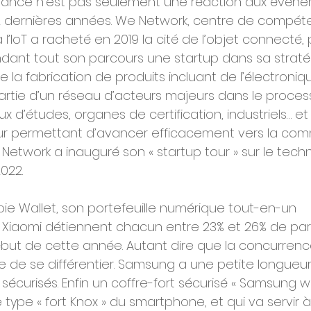
a France n’est pas seulement une réaction aux évén
 dernières années. We Network, centre de compét
l’IoT a racheté en 2019 la cité de l’objet connecté, 
nt tout son parcours une startup dans sa straté
de la fabrication de produits incluant de l’électroniq
partie d’un réseau d’acteurs majeurs dans le process
 d’études, organes de certification, industriels… et 
 leur permettant d’avancer efficacement vers la com
e Network a inauguré son « startup tour » sur le te
022.
e Wallet, son portefeuille numérique tout-en-un
 Xiaomi détiennent chacun entre 23% et 26% de pa
ébut de cette année. Autant dire que la concurrence
de se différentier. Samsung a une petite longueu
sécurisés. Enfin un coffre-fort sécurisé « Samsung wa
type « fort Knox » du smartphone, et qui va servir à