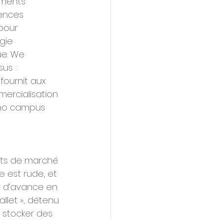
ements 
ences 
pour 
gie 
ue. We 
us : 
fournit aux 
mercialisation 
chno campus 
rts de marché 
 est rude, et 
r d’avance en 
llet », détenu 
 stocker des 