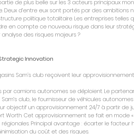
tie de plus belle sur les 3 acteurs principaux mond
ie. Deux d’entre eux sont portés par des ambitions n
tructure politique totalitaire. Les entreprises telles 
dre en compte ce nouveau risque dans leur stratégi
r analyse des risques majeurs ?
 Strategic Innovation
gasins Sam's club reçoivent leur approvisionnement
sons par camions autonomes se déploient. Le partena
 Sam’s club, le fournisseur de véhicules autonomes G
our objectif un approvisionnement 24/7 à partir de jui
ort Worth. Cet approvisionnement se fait en mode « 
 régionales. Principal avantage : écarter le facteur
inimisation du coût et des risques.