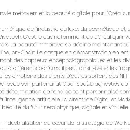
s le métavers et la beauté digitale pour L’Oréal sur
numérique de l’industrie du luxe, du cosmétique et 
Vivatech. C’est le cas notamment de L’Oréal qui inve
ers. La beauté immersive se décline maintenant sur 
ff-line, on-Chain. Le casque en démonstration en es
inant des capteurs encéphalographiques et les div
u à différents parfums, il peut ainsi révéler les frag
 les émotions des clients. D’autres sortent des NFT 
réal avec son partenariat OpenSea). Diagnostics de 
et détermination de fond de teint personnalisé so
l’intelligence artificielle. La directrice Digital et Mar
La beauté du futur sera physique, digitale et virtuelle 
e l'industrialisation au cœur de la stratégie de We N