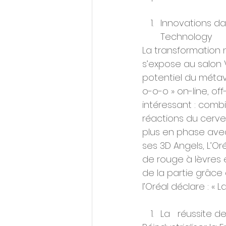
Innovations dan
Technology
La transformation 
s’expose au salon 
potentiel du métav
o-o-o » on-line, o
intéressant : comb
réactions du cervea
plus en phase avec
ses 3D Angels, L’O
de rouge à lèvres 
de la partie grâce à 
l’Oréal déclare : « 
La   réussite d