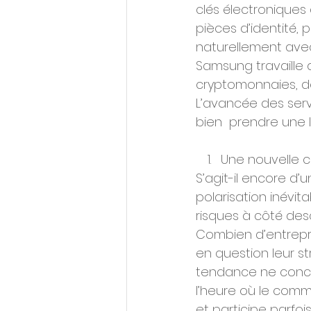
clés électroniques
pièces d’identité, 
naturellement avec
Samsung travaille 
cryptomonnaies, de
L’avancée des serv
bien  prendre une 
Une nouvelle 
S’agit-il encore d’
polarisation inévi
risques à côté des
Combien d’entrepri
en question leur s
tendance ne concer
l’heure où le comm
et participe parfoi