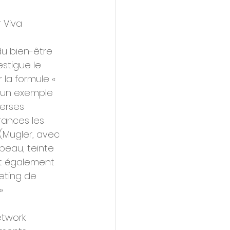
 Viva 
du bien-être 
stigue le 
la formule « 
t un exemple 
erses 
rances les 
(Mugler, avec 
peau, teinte 
nt également 
keting de 
»
etwork