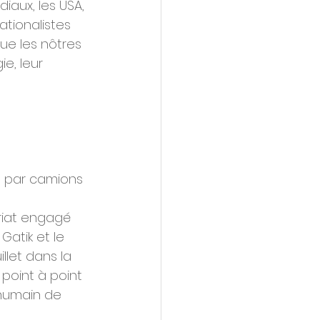
iaux, les USA, 
ationalistes 
que les nôtres 
e, leur 
 par camions  
riat engagé 
atik et le 
llet dans la 
point à point 
 humain de 