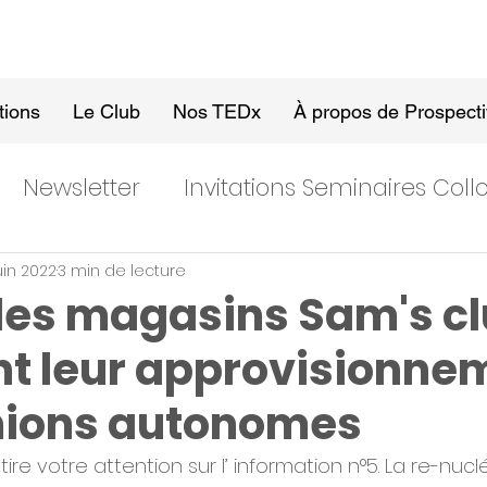
tions
Le Club
Nos TEDx
À propos de Prospect
Newsletter
Invitations Seminaires Col
uin 2022
3 min de lecture
 les magasins Sam's c
nt leur approvisionne
mions autonomes
ire votre attention sur l’ information n°5. La re-nucl