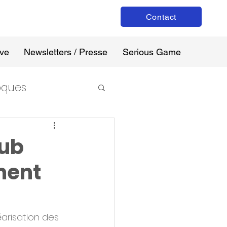
Contact
ive
Newsletters / Presse
Serious Game
loques
lub
ment
éarisation des 