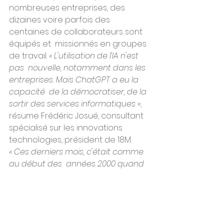
nombreuses entreprises, des  
dizaines voire parfois des 
centaines de collaborateurs sont 
équipés et  missionnés en groupes 
de travail.
 « L'utilisation de l'IA n'est 
pas  nouvelle, notamment dans les 
entreprises. Mais ChatGPT a eu la 
capacité  de la démocratiser, de la 
sortir des services informatiques »
, 
résume Frédéric Josué, consultant 
spécialisé sur les innovations 
technologies, président de 18M.
« Ces derniers mois, c'était comme 
au début des  années 2000 quand 
les dirigeants se demandaient s'il 
fallait donner un  accès Internet à 
chaque collaborateur »
, relativise 
Sylvain  Duranton. Finalement, 
l'expert du BCG voit arriver de 