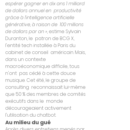
espérer gagner en dix ans 1 milliard 
de dollars annuel en  productivité 
grâce à l'intelligence artificielle 
générative, à raison de  100 millions 
de dollars par an »
, estime Sylvain 
Duranton, le  patron de BCG X, 
l'entité tech installée à Paris du 
cabinet de conseil  américain. Mais, 
dans un contexte 
macroéconomique difficile, tous 
n'ont  pas cédé à cette douce 
musique. Cet été, le groupe de 
consulting  reconnaissait lui-même 
que 50 % des membres de comités 
exécutifs dans le  monde 
décourageaient activement 
l'utilisation du chatbot. ﻿
Au milieu du gué
Après divers entretiens menés par 