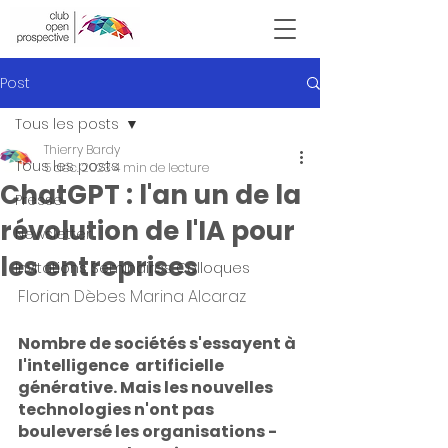
Victor Hugo
Post
Tous les posts
Thierry Bardy
Tous les posts
5 déc. 2023
4 min de lecture
ChatGPT : l'an un de la
Presse
révolution de l'IA pour
Newsletter
les entreprises
Invitations Seminaires Colloques
Florian Dèbes Marina Alcaraz
Nombre de sociétés s'essayent à 
l'intelligence  artificielle 
générative. Mais les nouvelles 
technologies n'ont pas  
bouleversé les organisations - 