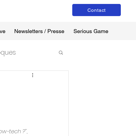
Contact
ive
Newsletters / Presse
Serious Game
loques
 low-tech ?
",  