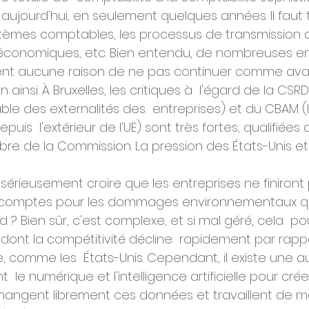
aujourd'hui, en seulement quelques années. Il faut 
systèmes comptables, les processus de transmission
 économiques, etc. Bien entendu, de nombreuses ent
ient aucune raison de ne pas continuer comme avan
 ainsi. À Bruxelles, les critiques à  l'égard de la CSR
le des externalités des  entreprises) et du CBAM (l
is  l'extérieur de l'UE) sont très fortes, qualifiées 
re de la Commission. La pression des États-Unis et 
 sérieusement croire que les entreprises ne finiront 
 comptes pour les dommages environnementaux qu'
 ? Bien sûr, c'est complexe, et si mal géré, cela  pou
E, dont la compétitivité décline  rapidement par rap
, comme les  États-Unis. Cependant, il existe une aut
  le numérique et l'intelligence artificielle pour crée
changent librement ces données et travaillent de m