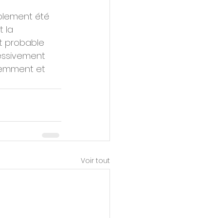
mplement été 
 la 
t probable 
ressivement 
éremment et 
Voir tout