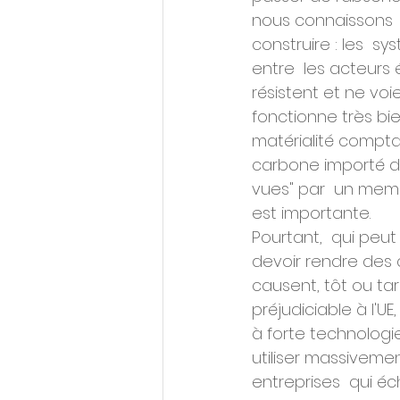
nous connaissons  
construire : les  
entre  les acteurs
résistent et ne vo
fonctionne très bien
matérialité comptab
carbone importé depu
vues" par  un memb
est importante.
Pourtant,  qui peut
devoir rendre des
causent, tôt ou tard
préjudiciable à l'U
à forte technologie
utiliser massivement
entreprises  qui é