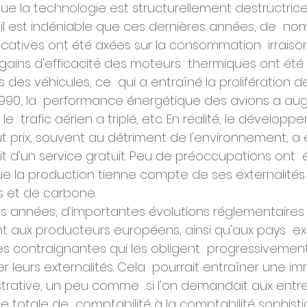
ue la technologie est structurellement destructrice
t il est indéniable que ces dernières années, de  n
icatives ont été axées sur la consommation  irraiso
ains d'efficacité des moteurs  thermiques ont été u
des véhicules, ce  qui a entraîné la prolifération de
990, la  performance énergétique des avions a au
le  trafic aérien a triplé, etc. En réalité, le développ
prix, souvent au détriment de l'environnement, a été
it d'un service gratuit. Peu de préoccupations ont  
 la production tienne compte de ses externalités 
 et de carbone.
s années, d'importantes évolutions réglementaires 
 aux producteurs européens, ainsi qu'aux pays  ex
es contraignantes qui les obligent  progressivemen
 leurs externalités. Cela  pourrait entraîner une i
trative, un peu comme  si l'on demandait aux entre
e totale de  comptabilité à la comptabilité sophist