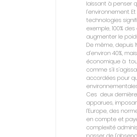
laissant à penser q
l'environnement. E
technologies signif
exemple, 100% des g
augmenter le poids 
De même, depuis 1
d'environ 40%, mais 
économique à  tout 
comme s'il s'agissa
accordées pour que
environnementales
Ces  deux dernière
apparues, imposant
l'Europe, des norm
en compte et payer
complexité adminis
passer de l'absenc