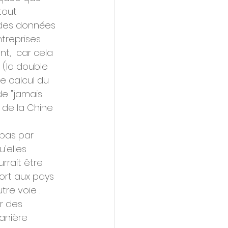
tout 
 des données 
reprises  
t,  car cela 
D (la double 
e calcul du 
de "jamais 
de la Chine  
pas par  
elles  
rrait être 
port aux pays 
re voie : 
r des 
anière 