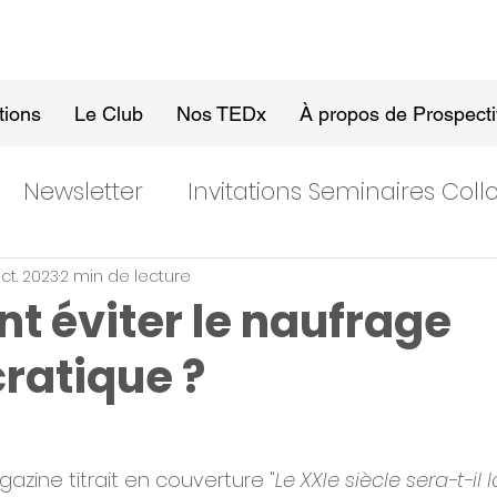
tions
Le Club
Nos TEDx
À propos de Prospect
Newsletter
Invitations Seminaires Col
ct. 2023
2 min de lecture
 éviter le naufrage
ratique ?
azine titrait en couverture "
Le XXIe siècle sera-t-il