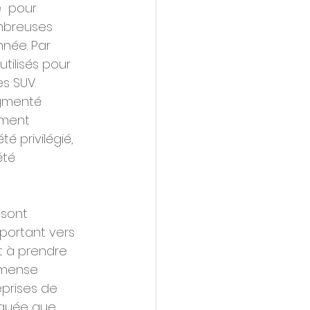
  pour 
ombreuses 
nnée. Par 
tilisés pour 
s SUV. 
gmenté 
ement 
 privilégié,  
été 
 
sont  
portant vers 
t à prendre 
mmense 
prises de 
iquée que 