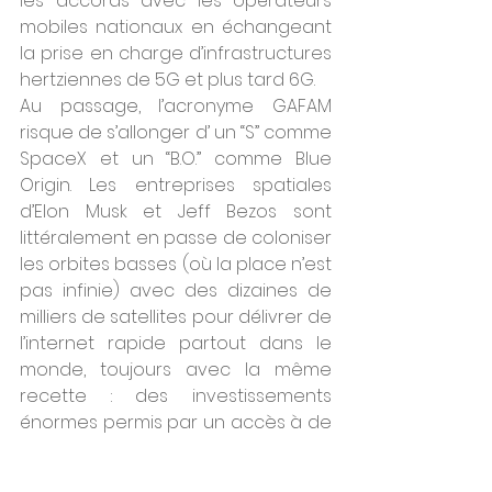
les accords avec les opérateurs 
mobiles nationaux en échangeant 
la prise en charge d’infrastructures 
hertziennes de 5G et plus tard 6G.
Au passage, l’acronyme GAFAM 
risque de s’allonger d’ un “S” comme 
SpaceX et un “B.O.” comme Blue 
Origin. Les entreprises spatiales 
d’Elon Musk et Jeff Bezos sont 
littéralement en passe de coloniser 
les orbites basses (où la place n’est 
pas infinie) avec des dizaines de 
milliers de satellites pour délivrer de 
l’internet rapide partout dans le 
monde, toujours avec la même 
recette : des investissements 
énormes permis par un accès à de 
l’argent pas cher, couplés à la 
perspective assumée de plusieurs 