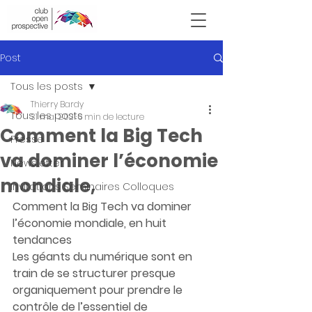
Victor Hugo
Post
Tous les posts
Thierry Bardy
Tous les posts
31 mai 2021
6 min de lecture
Comment la Big Tech
Presse
va dominer l’économie
Newsletter
mondiale,
Invitations Seminaires Colloques
Comment la Big Tech va dominer 
l’économie mondiale, en huit 
tendances
Les géants du numérique sont en 
train de se structurer presque 
organiquement pour prendre le 
contrôle de l’essentiel de 