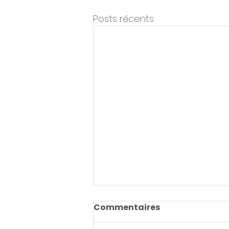
Posts récents
« Quand l’IA
Commentaires
reprogramme Internet :