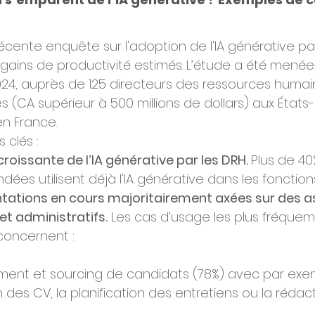
cente enquête sur l'adoption de l'IA générative par
 gains de productivité estimés. L’étude a été menée 
024, auprès de 125 directeurs des ressources humai
 (CA supérieur à 500 millions de dollars) aux États-
en France.
 clés :
roissante de l’IA générative par les DRH. 
Plus de 40
dées utilisent déjà l'IA générative dans les fonction
tations en cours majoritairement axées sur des a
et administratifs.
 Les cas d’usage les plus fréque
concernent :
ment et sourcing de candidats (78%) avec par exe
n des CV, la planification des entretiens ou la rédac