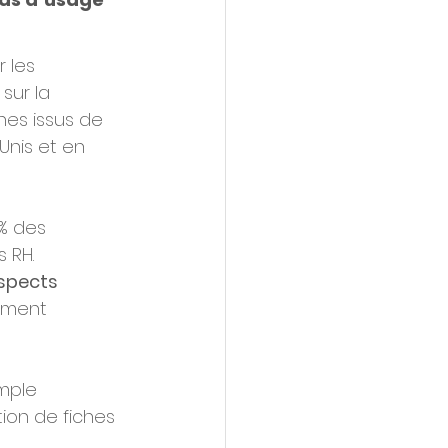
 les 
sur la 
nes issus de 
Unis et en 
% des 
s RH.
spects 
mment 
mple 
tion de fiches 