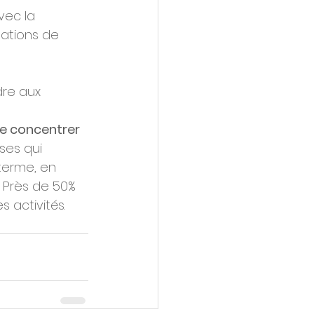
ec la 
ations de 
dre aux 
se concentrer 
ses qui 
terme, en 
. Près de 50% 
 activités.