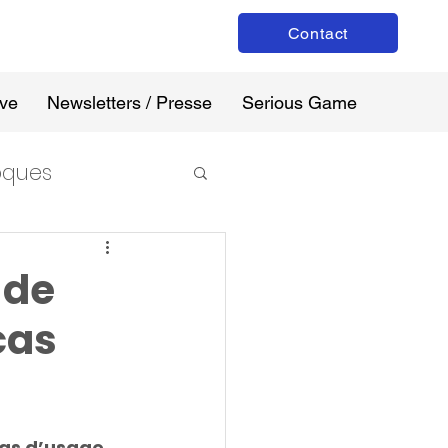
Contact
ive
Newsletters / Presse
Serious Game
loques
 de
cas
cas d’usage