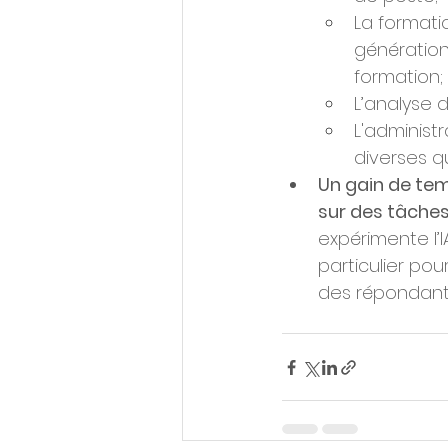
La format
génération
formation;
L’analyse 
L'administ
diverses q
Un gain de tem
sur des tâches
expérimente l’
particulier pou
des répondants