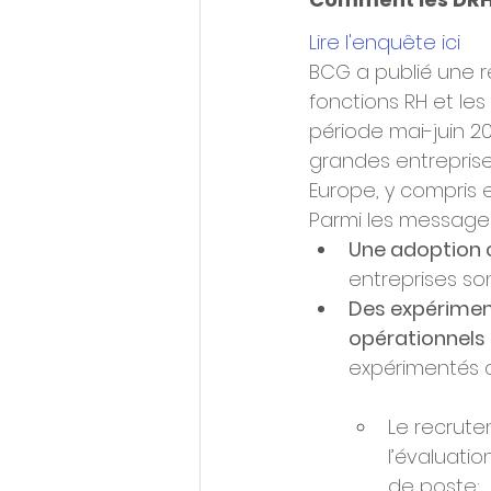
Lire l'enquête ici
BCG a publié une ré
fonctions RH et les
période mai-juin 2
grandes entreprises
Europe, y compris 
Parmi les messages
Une adoption c
entreprises son
Des expérimen
opérationnels 
expérimentés 
Le recrute
l’évaluatio
de poste;