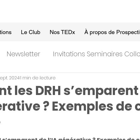
tions
Le Club
Nos TEDx
À propos de Prospect
Newsletter
Invitations Seminaires Col
ept. 2024
1 min de lecture
 les DRH s’emparent
érative ? Exemples de 
e
s’emparent de l’IA générative ? Exemples de 