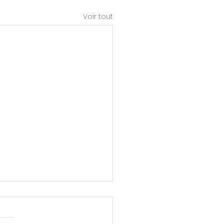
Voir tout
ment se protéger
syndrome de