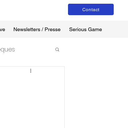
Contact
ive
Newsletters / Presse
Serious Game
loques