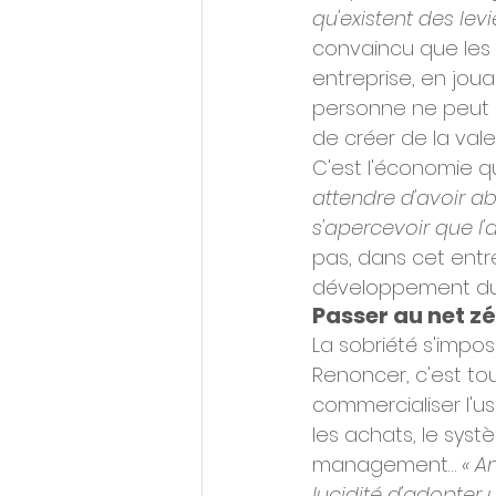
qu'existent des lev
convaincu que les j
entreprise, en joua
personne ne peut p
de créer de la val
C'est l'économie qu
attendre d'avoir ab
s'apercevoir que l'
pas, dans cet entre
développement du
Passer au net z
La sobriété s'impose
Renoncer, c'est to
commercialiser l'u
les achats, le sys
management… 
« A
lucidité d'adopter 