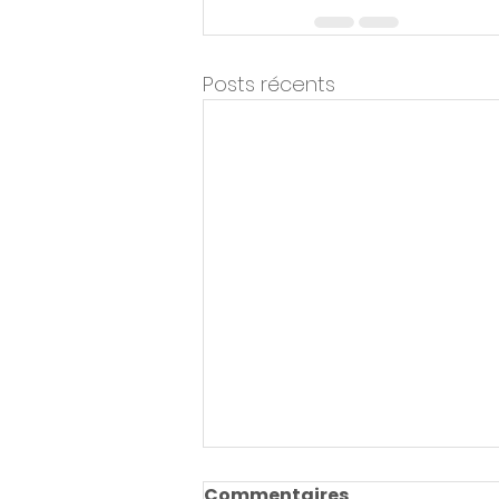
Posts récents
« Quand l’IA
Commentaires