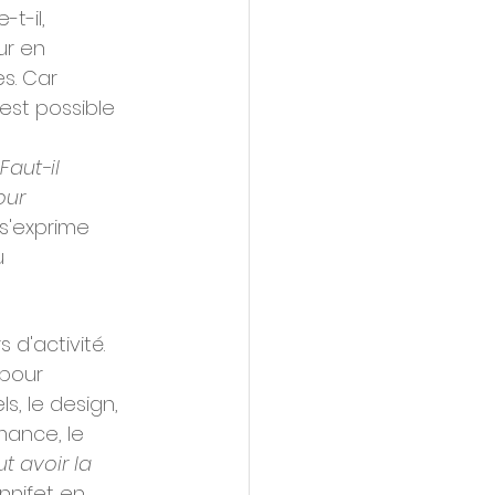
-t-il, 
ur en 
s. Car 
est possible 
 Faut-il 
our 
 s'exprime 
u 
 d'activité. 
pour 
, le design, 
mance, le 
ut avoir la 
nnifet en 