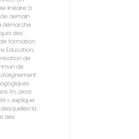
e linéaire à 
e de demain 
la démarche 
quoi des 
 de formation 
e Education, 
nisation de 
commun de 
s d'alignement 
dagogiques 
s fin, alors 
té »
, explique 
desquelles la 
re des 