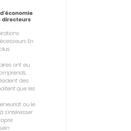
 d'économie 
 directeurs 
rations 
écesseurs. En 
plus 
aires ont eu 
 comprends, 
résident des 
haitent que les 
eneuriat ou le 
à s'intéresser 
ropre 
sein 