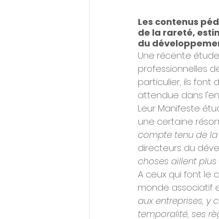
Les contenus péd
de la rareté, est
du développemen
Une récente étude 
professionnelles de
particulier, ils fon
attendue dans l'ent
Leur Manifeste étud
une certaine réson
compte tenu de la g
directeurs du dév
choses aillent plus v
A ceux qui font le 
monde associatif et
aux entreprises, y 
temporalité, ses rè