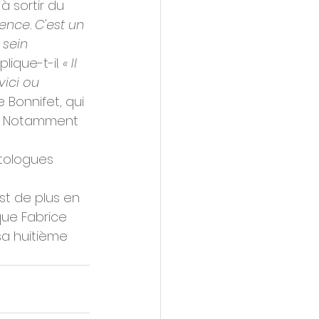
 sortir du 
ence. C'est un 
sein 
plique-t-il. 
« Il 
ici ou 
e Bonnifet, qui 
es. Notamment 
tologues 
t de plus en 
que Fabrice 
sa huitième 