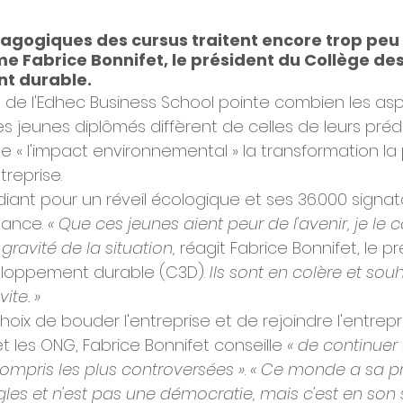
agogiques des cursus traitent encore trop peu
ime Fabrice Bonnifet, le président du Collège des
t durable.
de l'Edhec Business School pointe combien les aspi
s jeunes diplômés diffèrent de celles de leurs préd
t de « l'impact environnemental » la transformation la 
reprise.
iant pour un réveil écologique et ses 36.000 signat
ance. 
« Que ces jeunes aient peur de l'avenir, je le
ravité de la situation,
 réagit Fabrice Bonnifet, le p
eloppement durable (C3D). 
Ils sont en colère et sou
ite. »
choix de bouder l'entreprise et de rejoindre l'entrepr
 les ONG, Fabrice Bonnifet conseille 
« de continuer 
compris les plus controversées »
. 
« Ce monde a sa p
gles et n'est pas une démocratie, mais c'est en son 