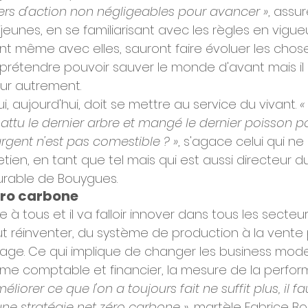
iers d'action non négligeables pour avancer »
, assure
eunes, en se familiarisant avec les règles en vigue
nt même avec elles, sauront faire évoluer les chose
rétendre pouvoir sauver le monde d'avant mais il 
eur autrement.
i, aujourd'hui, doit se mettre au service du vivant. 
«
attu le dernier arbre et mangé le dernier poisson p
argent n'est pas comestible ? »
, s'agace celui qui ne
tien, en tant que tel mais qui est aussi directeur d
rable de Bouygues.
éro carbone
 à tous et il va falloir innover dans tous les secteurs
ut réinventer, du système de production à la vente 
sage. Ce qui implique de changer les business models
tème comptable et financier, la mesure de la perfor
méliorer ce que l'on a toujours fait ne suffit plus, il fa
une stratégie net zéro carbone »
, martèle Fabrice Bo