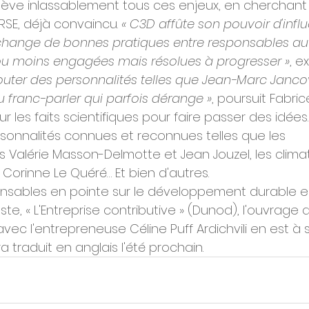
elève inlassablement tous ces enjeux, en cherchant à
SE, déjà convaincu. 
« C3D affûte son pouvoir d'influ
'échange de bonnes pratiques entre responsables au 
 ou moins engagées mais résolues à progresser »
, ex
outer des personnalités telles que Jean-Marc Jancov
u franc-parler qui parfois dérange »
, poursuit Fabric
ur les faits scientifiques pour faire passer des idé
rsonnalités connues et reconnues telles que les 
 Valérie Masson-Delmotte et Jean Jouzel, les clima
Corinne Le Quéré… Et bien d'autres.
nsables en pointe sur le développement durable es
ste, « L'Entreprise contributive » (Dunod), l'ouvrage 
avec l'entrepreneuse Céline Puff Ardichvili en est à 
a traduit en anglais l'été prochain.