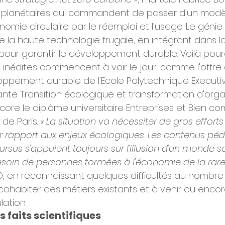
es planétaires qui commandent de passer d'un modèl
onomie circulaire par le réemploi et l'usage. Le géni
e la haute technologie frugale, en intégrant dans 
pour garantir le développement durable. Voilà pour
i inédites commencent à voir le jour, comme l'offre
ppement durable de l'Ecole Polytechnique Executiv
iante Transition écologique et transformation d'orga
core le diplôme universitaire Entreprises et Bien 
 de Paris. 
« La situation va nécessiter de gros effort
r rapport aux enjeux écologiques. Les contenus pé
rsus s'appuient toujours sur l'illusion d'un monde san
oin de personnes formées à l'économie de la rare
D, en reconnaissant quelques difficultés au nombre 
 cohabiter des métiers existants et à venir ou enco
ation.
s faits scientifiques