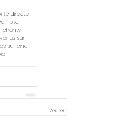
ité directe 
 compte 
enchants 
evenus sur 
s sur cinq 
ien.
Voir tout