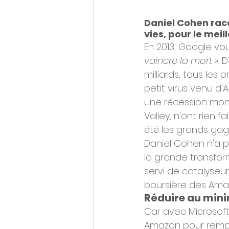
Daniel Cohen rac
vies, pour le meill
En 2013, Google vou
vaincre la mort ».
 D
milliards, tous les
petit virus venu d'
une récession mondi
Valley, n'ont rien fai
été les grands gagn
Daniel Cohen n'a pas
la grande transfor
servi de catalyseur
boursière des Amazo
Réduire au mini
Car avec Microsof
Amazon pour rempla