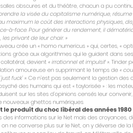
salles obscures et du théâtre, chacun a pu continue
endre la visée du capitalisme numérique, résume l
e au maximum le coût des interactions physiques, di
ce-à-face. Pour générer du rendement, il dématérial
les privant de leur chair. »
veau crée un « homo numericus » qui, certes, « opti
tions grâce aux algorithmes qui le guident dans ses
ollatéral, devient 
« irrationnel et impulsif ».
 Tinder 
a relation amoureuse en supprimant le temps de 
« cou
just fuck' »
. Ce n'est pas seulement la gestion des c
 psyché des humains qui est « taylorisée » : les mote
isent sur les sites d'opinions censés leur convenir, 
 nouveaux ghettos numériques.
 le produit du choc libéral des années 1980
 des informations sur le Net mais des croyances, de
on ne converse plus sur le Net, on y déverse de la 