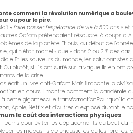
onte comment la révolution numérique a boule
eur ou pour le pire.
lait 
« faire passer l'espérance de vie à 500 ans » 
et
'autres Gafam prétendaient résoudre, à coups d'IA 
 problèmes de la planète. Et puis, au début de l'année
Asie, qui n'était mortel « que » dans 2 ou 3 % des cas
ale. Et les sauveurs du monde, les solutionnistes de
t. Ou plutôt, si : ils ont surfé sur la vague. Ils en ont pro
ants de la crise.
 écrit un livre anti-Gafam. Mais il raconte la civilisat
mation en cours. Il montre comment la pandémie d
 à cette gigantesque transformation.Pourquoi la cap
n, Apple, Netflix et d'autres a explosé durant le c
mum le coût des interactions physiques
t Teams pour éviter les déplacements au bout du 
cer les magasins de chaussures ou les libraires, et 