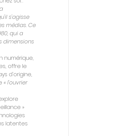
 chez soi…
a 
'il s'agisse 
des médias. Ce 
80, qui a 
s dimensions 
on numérique, 
, offre le 
ays d'origine, 
e 
« l'ouvrier 
explore 
illance » 
chnologies 
ns latentes 