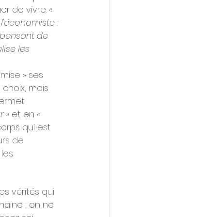
r de vivre. 
« 
'économiste : 
spensant de 
ise les 
mise » ses 
 choix, mais 
permet 
r »
 et en
 « 
orps qui est 
urs de 
les 
s vérités qui 
haine ; on ne 