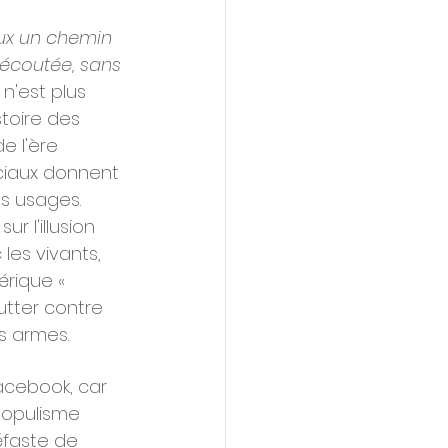
eux un chemin 
 écoutée, sans 
n'est plus 
toire des 
de l'ère 
sociaux donnent 
es usages.
 l'illusion 
les vivants, 
érique « 
utter contre 
s armes.
acebook, car 
populisme 
éfaste de 