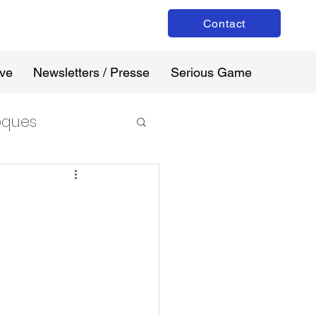
Contact
ive
Newsletters / Presse
Serious Game
loques