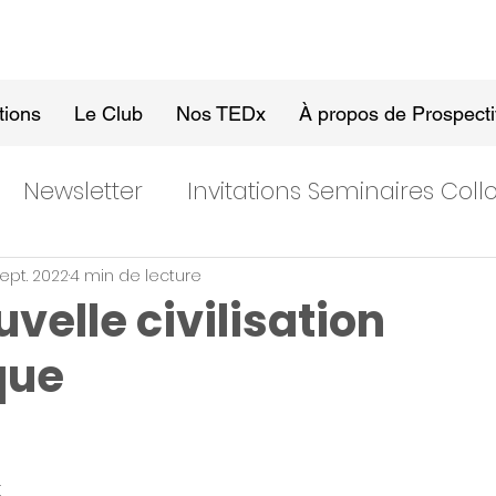
tions
Le Club
Nos TEDx
À propos de Prospect
Newsletter
Invitations Seminaires Col
ept. 2022
4 min de lecture
uvelle civilisation
que
t