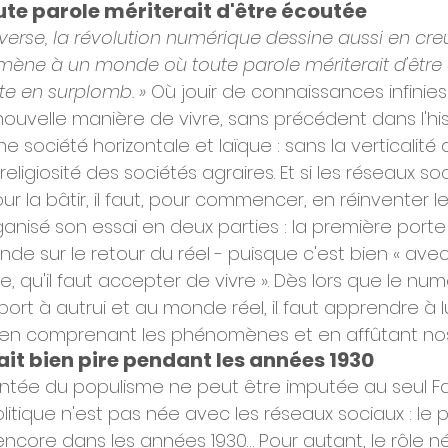
te parole mériterait d'être écoutée
rverse, la révolution numérique dessine aussi en cr
i mène à un monde où toute parole mériterait d'être
te en surplomb. » 
Où jouir de connaissances infinies 
nouvelle manière de vivre, sans précédent dans l'his
une société horizontale et laïque : sans la verticalité 
a religiosité des sociétés agraires. Et si les réseaux 
r la bâtir, il faut, pour commencer, en réinventer l
nisé son essai en deux parties : la première porte sur
de sur le retour du réel - puisque c'est bien « avec 
e, qu'il faut accepter de vivre ». Dès lors que le num
port à autrui et au monde réel, il faut apprendre à l
s en comprenant les phénomènes et en affûtant no
ait bien pire pendant les années 1930
ntée du populisme ne peut être imputée au seul F
itique n'est pas née avec les réseaux sociaux : le 
 encore dans les années 1930… Pour autant, le rôle n