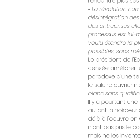
rencontre plus ses 
« La révolution num
désintégration des i
des entreprises el
processus est lui-m
voulu étendre la p
possibles, sans méd
Le président de l'E
censée améliorer le
paradoxe d'une te
le salaire ouvrier 
blanc sans qualific
Il y a pourtant une
autant la noirceur
déjà à l'oeuvre en 
n'ont pas pris le c
mais ne les invente