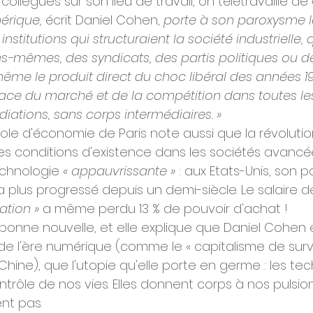
collègues sur son lieu de travail, on télétravaille de
érique,
 écrit Daniel Cohen, 
porte à son paroxysme l
nstitutions qui structuraient la société industrielle, qu
les-mêmes, des syndicats, des partis politiques ou 
ême le produit direct du choc libéral des années 19
lace du marché et de la compétition dans toutes le
iations, sans corps intermédiaires. »
cole d'économie de Paris note aussi que la révoluti
s conditions d'existence dans les sociétés avancées
chnologie 
« appauvrissante »
 : aux Etats-Unis, son p
n'a plus progressé depuis un demi-siècle. Le salaire d
ation » 
a même perdu 13 % de pouvoir d'achat !
 bonne nouvelle, et elle explique que Daniel Cohen 
 de l'ère numérique (comme le « capitalisme de surve
Chine), que l'utopie qu'elle porte en germe : les te
ontrôle de nos vies. Elles donnent corps à nos pulsio
nt pas.