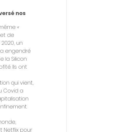
versé nos 
 même 
« 
et de 
 2020, un 
, a engendré 
 la Silicon 
fité. Ils ont 
ion qui vient, 
u Covid a 
italisation 
onfinement.
monde, 
Netflix pour 