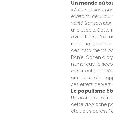
Un monde où tou
« A sa manière, pe
exaltant : celui qu
vérité transcendan
une utopie. Cette 
civilisations, c'est 
industrielle, sans l
des instruments pou
Daniel Cohen a orga
numérique, la secon
et sur cette planèt
dissout » notre rap
ses effets perver
Le populisme ét
Un exemple : la mo
cette approche pol
était plus agressif