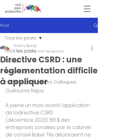
Victor Hugo
Post
Tous les posts
Thierry Bardy
Tous les posts
7 févr. 2024
3 min de lecture
Directive CSRD : une
Presse
réglementation difficile
Newsletter
à appliquer
Invitations Seminaires Colloques
Guillaume Réjou
A peine un mois avant l'application 
de ladirective CSRD 
(décembre 2023), 88 % des 
entreprises sondées par le cabinet 
de conseil Baker Tilly déclaraient ne 