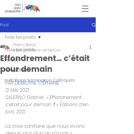
Victor Hugo
Post
Tous les posts
Thierry Bardy
Tous les posts
4 juin 2021
4 min de lecture
Effondrement… c’était
Presse
pour demain
Newsletter
Invitations Seminaires Colloques
PAR 
DEBRUYNE STÉPHANIE
21 MAI 2021
SALERNO Gabriel , « Effondrement… 
c’était pour demain ؟ », Éditions d’en 
bas, 2021.
La crise sanitaire que nous vivons 
depuis plus d’un an n’a pas « 