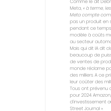
Comme le dit Debr
Meta, 
« à terme, le
Meta compte comme
pas un produit en s
pendant ce temps, 
modèle à coûts marg
au secteur automob
Mais qui dit IA dit
beaucoup de puissa
de ventes de produi
monde réclame pour
des milliers. A ce 
leur coûter des mill
Tous ont prévenu c
pour 2024. Amazon,
d'investissement au 
Street Journal ».