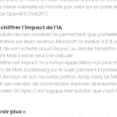
a mieux valorisée au monde par celui qui en parle le 
ance OpenAI (ChatGPT).
chiffrer l'impact de l'IA
ultats de ces sociétés ne permettent que partielle
érative sur leurs revenus. Microsoft l'a évalué à 6 % su
 de son activité cloud (Azure) au dernier trimestre, 
. Mais il est le seul à le calculer.
iffré cet impact, ni a fortiori Apple. Meta non plus m
de Mark Zuckerberg sur le sujet pendant la prése
ur Amazon et son nouveau patron, Andy Jassy. Le fa
voit ses carnets de commandes exploser directement 
éen SK Hynix. C'est logique. N'empêche que c'est r
voir plus »