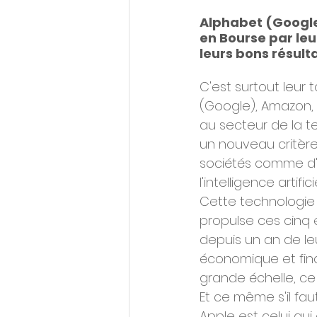
Alphabet (Google
en Bourse par leur
leurs bons résulta
C'est surtout leur t
(Google), Amazon, 
au secteur de la t
un nouveau critère
sociétés comme d'u
l'intelligence artificie
Cette technologie 
propulse ces cinq 
depuis un an de le
économique et finan
grande échelle, ce
Et ce même s'il fau
Apple est celui qui 