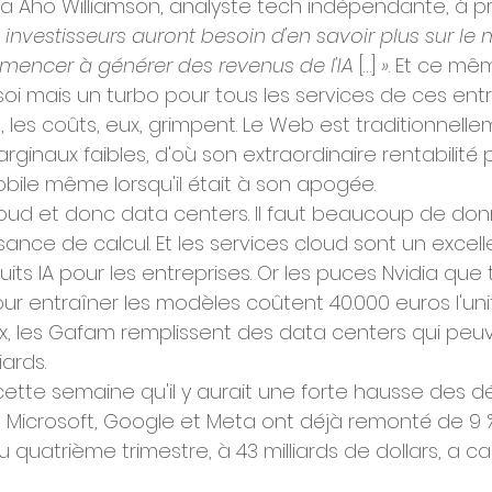
a Aho Williamson, analyste tech indépendante, à p
s investisseurs auront besoin d'en savoir plus sur l
ncer à générer des revenus de l'IA
 […] 
»
. Et ce même
oi mais un turbo pour tous les services de ces entr
les coûts, eux, grimpent. Le Web est traditionnelle
inaux faibles, d'où son extraordinaire rentabilité 
ile même lorsqu'il était à son apogée.
 cloud et donc data centers. Il faut beaucoup de do
nce de calcul. Et les services cloud sont un excell
ts IA pour les entreprises. Or les puces Nvidia que t
 entraîner les modèles coûtent 40.000 euros l'unité
prix, les Gafam remplissent des data centers qui peuv
iards.
ette semaine qu'il y aurait une forte hausse des 
 Microsoft, Google et Meta ont déjà remonté de 9 %
quatrième trimestre, à 43 milliards de dollars, a calc