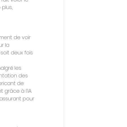
plus, 
ment de voir 
r la 
soit deux fois 
algré les 
ntation des 
bricant de 
grâce à l'IA. 
assurant pour 