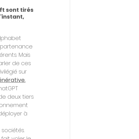
 sont tirés 
instant, 
Alphabet 
appartenance 
rents. Mais 
rler de ces 
ilégié sur 
énérative.
atGPT﻿ 
e deux tiers 
ironnement 
déployer à 
sociétés. 
fait voler le 