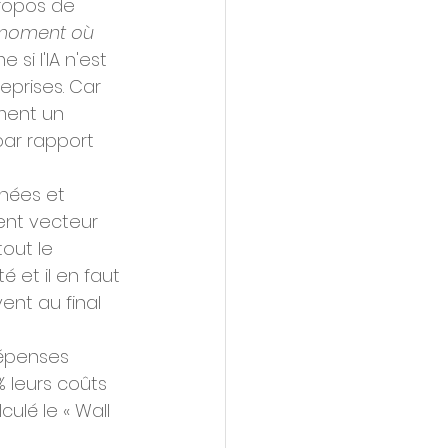
ropos de 
e moment où 
 si l'IA n'est 
eprises. Car 
ment un 
par rapport 
nnées et 
ent vecteur 
out le 
 et il en faut 
ent au final 
dépenses 
 leurs coûts 
ulé le « Wall 