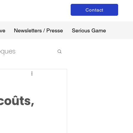
Contact
ive
Newsletters / Presse
Serious Game
loques
coûts,