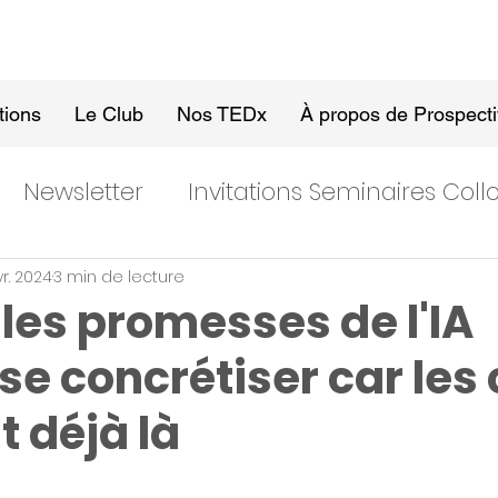
tions
Le Club
Nos TEDx
À propos de Prospect
Newsletter
Invitations Seminaires Col
vr. 2024
3 min de lecture
les promesses de l'IA
se concrétiser car les 
t déjà là