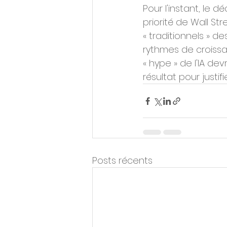
Pour l'instant, le d
priorité de Wall St
« traditionnels » de
rythmes de croiss
« hype » de l'IA de
résultat pour justifi
Posts récents