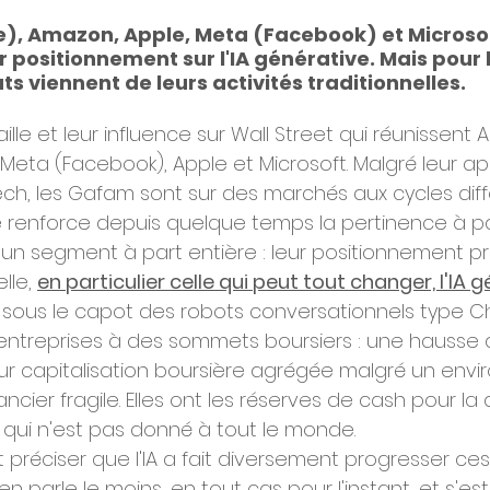
), Amazon, Apple, Meta (Facebook) et Microsoft
 positionnement sur l'IA générative. Mais pour l'
ts viennent de leurs activités traditionnelles.
aille et leur influence sur Wall Street qui réunissent 
Meta (Facebook), Apple et Microsoft. Malgré leur 
ech, les Gafam sont sur des marchés aux cycles diffé
 renforce depuis quelque temps la pertinence à pa
n segment à part entière : leur positionnement priv
lle, 
en particulier celle qui peut tout changer, l'IA g
sous le capot des robots conversationnels type Ch
entreprises à des sommets boursiers : une hausse d
ur capitalisation boursière agrégée malgré un env
cier fragile. Elles ont les réserves de cash pour la 
 qui n'est pas donné à tout le monde.
t préciser que l'IA a fait diversement progresser ces 
en parle le moins, en tout cas pour l'instant, et s'est 