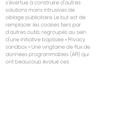
s'évertue à construire d'autres 
solutions moins intrusives de 
ciblage publicitaire. Le but est de 
remplacer les cookies tiers par 
d'autres outils, regroupés au sein 
d'une initiative baptisée « Privacy 
sandbox ». Une vingtaine de flux de 
données programmables (API) qui 
ont beaucoup évolué ces 
dernières années.
Dans un premier temps, Google 
avait travaillé sur un système de 
ciblage par cohortes de 1.000 
internautes anonymes, aux centres 
d'intérêt proches. Après des mois 
de critique, l'entreprise privilégie 
désormais une approche 
associant un internaute à une liste 
de thèmes, en fonction de son 