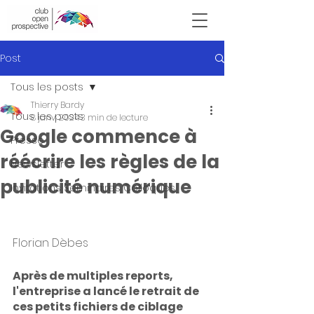
Victor Hugo
Post
Tous les posts
Thierry Bardy
Tous les posts
8 janv. 2024
3 min de lecture
Google commence à
Presse
réécrire les règles de la
Newsletter
publicité numérique
Invitations Seminaires Colloques
Florian Dèbes
Après de multiples reports, 
l'entreprise a lancé le retrait de 
ces petits fichiers de ciblage 