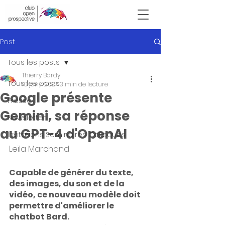
Victor Hugo
Post
Tous les posts
Thierry Bardy
Tous les posts
10 janv. 2024
3 min de lecture
Google présente
Presse
Gemini, sa réponse
Newsletter
au GPT-4 d'OpenAI
Invitations Seminaires Colloques
Leïla Marchand
Capable de générer du texte, 
des images, du son et de la 
vidéo, ce nouveau modèle doit 
permettre d'améliorer le 
chatbot Bard.