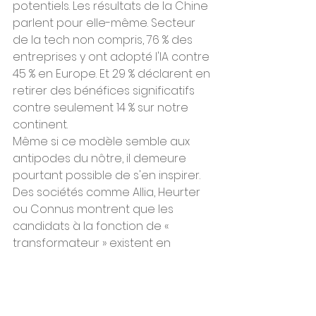
potentiels. Les résultats de la Chine 
parlent pour elle-même. Secteur 
de la tech non compris, 76 % des 
entreprises y ont adopté l'IA contre 
45 % en Europe. Et 29 % déclarent en 
retirer des bénéfices significatifs 
contre seulement 14 % sur notre 
continent.
Même si ce modèle semble aux 
antipodes du nôtre, il demeure 
pourtant possible de s'en inspirer. 
Des sociétés comme Allia, Heurter 
ou Connus montrent que les 
candidats à la fonction de « 
transformateur » existent en 
Europe. Ce qui nous manque, ce 
sont les entreprises têtes de 
filières. Les gouvernements et l'UE 
doivent attirer les meilleurs 