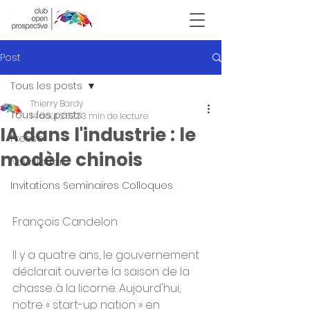
Victor Hugo
Post
Tous les posts
Thierry Bardy
Tous les posts
14 août 2022
3 min de lecture
IA dans l'industrie : le
Presse
modèle chinois
Newsletter
Invitations Seminaires Colloques
François Candelon
Il y a quatre ans, le gouvernement 
déclarait ouverte la saison de la 
chasse à la licorne. Aujourd'hui, 
notre « start-up nation » en 