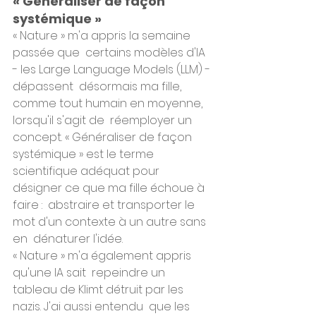
« Généraliser de façon 
systémique »
« Nature » m'a appris la semaine 
passée que  certains modèles d'IA 
- les Large Language Models (LLM) - 
dépassent  désormais ma fille, 
comme tout humain en moyenne, 
lorsqu'il s'agit de  réemployer un 
concept. « Généraliser de façon 
systémique » est le terme  
scientifique adéquat pour 
désigner ce que ma fille échoue à 
faire :  abstraire et transporter le 
mot d'un contexte à un autre sans 
en  dénaturer l'idée.
« Nature » m'a également appris 
qu'une IA sait  repeindre un 
tableau de Klimt détruit par les 
nazis. J'ai aussi entendu  que les 