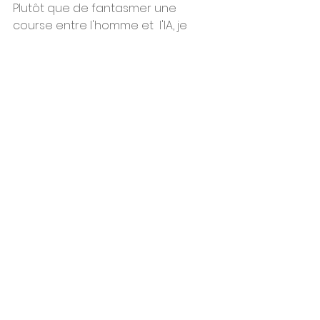
Plutôt que de fantasmer une 
course entre l'homme et  l'IA, je 
propose une analogie alternative : 
ces nouvelles IA créatives  sont 
des amarres, à portée de main 
des alpinistes des idées qui  
sommeillent en nous, ouvrant de 
nouveaux horizons vers les 
sommets.  Esotérique ou pas, le 
créa sera créatif ou ne sera plus. 
Vive le créa !
Voir tout
Posts récents