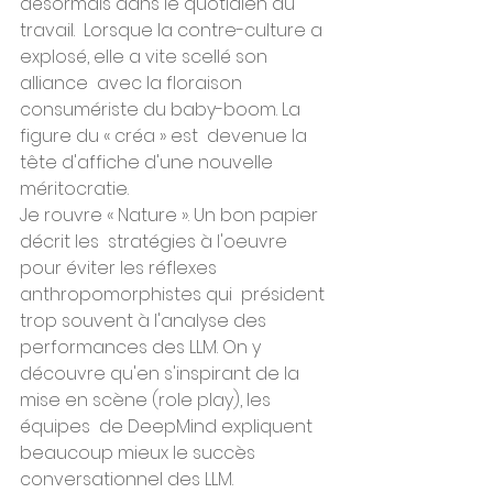
désormais dans le quotidien du 
travail.  Lorsque la contre-culture a 
explosé, elle a vite scellé son 
alliance  avec la floraison 
consumériste du baby-boom. La 
figure du « créa » est  devenue la 
tête d'affiche d'une nouvelle 
méritocratie.
Je rouvre « Nature ». Un bon papier 
décrit les  stratégies à l'oeuvre 
pour éviter les réflexes 
anthropomorphistes qui  président 
trop souvent à l'analyse des 
performances des LLM. On y  
découvre qu'en s'inspirant de la 
mise en scène (role play), les 
équipes  de DeepMind expliquent 
beaucoup mieux le succès 
conversationnel des LLM.