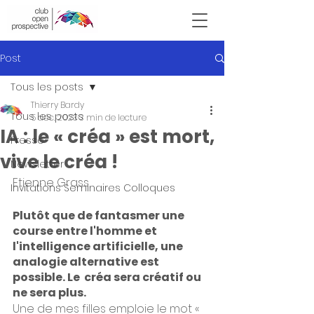
Victor Hugo
Post
Tous les posts
Thierry Bardy
Tous les posts
5 déc. 2023
3 min de lecture
IA : le « créa » est mort,
Presse
vive le créa !
Newsletter
Etienne Grass
Invitations Seminaires Colloques
Plutôt que de fantasmer une 
course entre l'homme et  
l'intelligence artificielle, une 
analogie alternative est 
possible. Le  créa sera créatif ou 
ne sera plus.
Une de mes filles emploie le mot « 