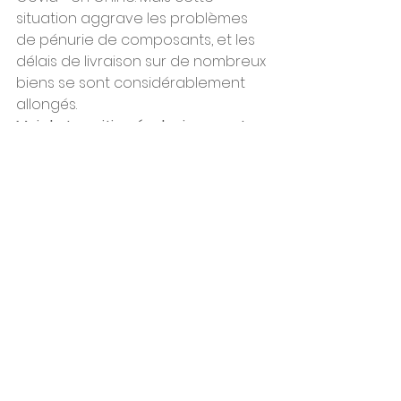
situation aggrave les problèmes 
de pénurie de composants, et les 
délais de livraison sur de nombreux 
biens se sont considérablement 
allongés.
Mais la transition écologique va-t-
elle aussi être inflationniste ?
Ne nous trompons pas. L'industrie 
du futur sera digitale et 
décarbonée ou elle ne sera pas. 
Chez Fives, nous avons fait nôtre 
cette devise depuis plus de quinze 
ans, en donnant la priorité aux 
programmes de recherche et de 
développement visant à réduire 
l'impact environnemental des 
solutions technologiques que nous 
apportons à nos clients. Nous 