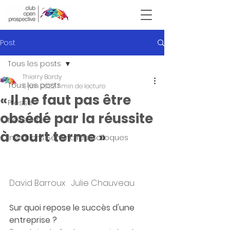
Victor Hugo
Post
Tous les posts
Thierry Bardy
Tous les posts
6 juin 2022
7 min de lecture
« Il ne faut pas être
Presse
obsédé par la réussite
Newsletter
à court terme »
Invitations Seminaires Colloques
David Barroux   Julie Chauveau
Sur quoi repose le succès d'une 
entreprise ?