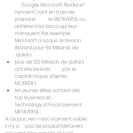
     Google, Microsoft, Nvidia et 
Tencent) sont en train de 
preparer          le METAVERSE ou 
achètent les blocs qui leur 
manquent. Par exemple,          
Microsoft a acquis Activision 
Blizzard pour 69 Milliards de         
 dollars.
plus de 120 Milliards de dollars 
ont éte investis          par le 
capital-risque, d’après 
MCKINSEY,
les jeunes élites sortant des 
top business et          
technology schools pensent 
METAVERSE. 
A ce jour, rien n'est vraiment visible : 
il n'y a     pas de produit Métavers 