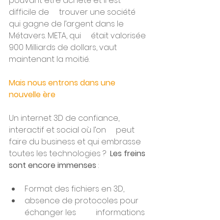
pouvant être acheté et il est 
difficile de     trouver une société 
qui gagne de l’argent dans le 
Métavers. META, qui     était valorisée 
900 Milliards de dollars, vaut 
maintenant la moitié. 
Mais nous entrons dans une 
nouvelle ère
Un internet 3D de confiance, 
interactif et social où l’on     peut 
faire du business et qui embrasse 
toutes les technologies ?  
Les freins 
sont encore immenses
 : 
Format des fichiers en 3D,
absence de protocoles pour 
échanger les          informations 