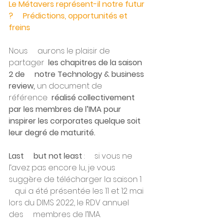
Le Métavers représent-il notre futur 
?     Prédictions, opportunités et 
freins
Nous     aurons le plaisir de 
partager  
les chapitres de la saison 
2 de     notre Technology & business 
review, 
un document de     
référence 
 réalisé collectivement 
par les membres de l’IMA pour     
inspirer les corporates quelque soit 
leur degré de maturité.
Last     but not least
 :     si vous ne 
l’avez pas encore lu, je vous 
suggère de télécharger la saison 1  
   qui a été présentée les 11 et 12 mai 
lors du DIMS 2022, le RDV annuel 
des     membres de l’IMA.  