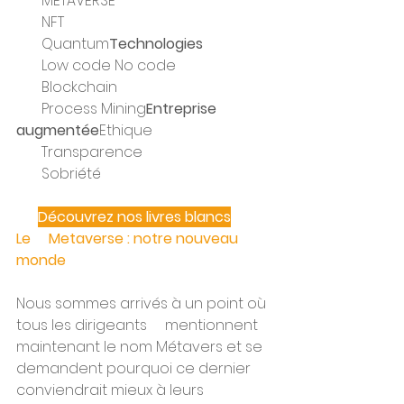
       METAVERSE 
       NFT 
       Quantum
Technologies
       Low code No code 
       Blockchain 
       Process Mining
Entreprise       
augmentée
Ethique       
       Transparence 
       Sobriété
Découvrez nos livres blancs
Le     Metaverse : notre nouveau 
monde
Nous sommes arrivés à un point où 
tous les dirigeants     mentionnent 
maintenant le nom Métavers et se 
demandent pourquoi ce dernier     
conviendrait mieux à leurs 