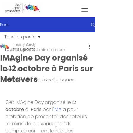
Victor Hugo
Post
Tous les posts
Thierry Bardy
Tous les posts
29 août 2022
4 min de lecture
IMAgine Day organisé
Presse
le 12 octobre à Paris sur
Newsletter
Metavers
Invitations Seminaires Colloques
Cet IMAgine Day organisé le 
12 
octobre
 à  
Paris
 par l’
IMA
 a pour  
ambition de présenter des retours 
terrains de plusieurs grands 
comptes qui     ont lancé des 