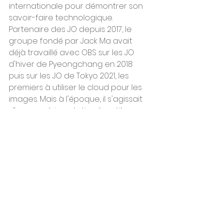
internationale pour démontrer son 
savoir-faire technologique. 
Partenaire des JO depuis 2017, le 
groupe fondé par Jack Ma avait 
déjà travaillé avec OBS sur les JO 
d'hiver de Pyeongchang en 2018 
puis sur les JO de Tokyo 2021, les 
premiers à utiliser le cloud pour les 
images. Mais à l'époque, il s'agissait 
d'une expérimentation à petite 
échelle. Depuis, la pandémie a 
généralisé l'usage du cloud, y 
compris dans le monde audiovisuel.
Pour OBS, le cloud va devenir la 
technologie dominante lors de 
grands événements planétaires : 
JO, mariages royaux, Coupes du 