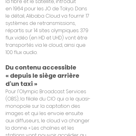
la fibre et le satellite, introduit 
en 1964 pour les JO de Tokyo. Dans 
le détail, Alibaba Cloud va fournir 17 
systèmes de retransmissions, 
répartis sur 14 sites olympiques. 379 
flux vidéo (en HD et UHD) vont être 
transportés via le cloud, ainsi que 
100 flux audio.
Du contenu accessible 
« depuis le siège arrière 
d'un taxi »
Pour l'Olympic Broadcast Services 
(OBS), la filiale du CIO qui a le quasi-
monopole sur la captation des 
images et qui les envoie ensuite 
aux diffuseurs, le cloud va changer 
la donne. « Les chaînes et les 
stations vont pouvoir accéder au 