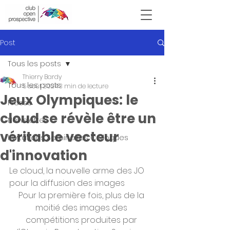
Victor Hugo
Post
Tous les posts
Thierry Bardy
Tous les posts
5 août 2024
3 min de lecture
Jeux Olympiques: le
Presse
cloud se révèle être un
Newsletter
véritable vecteur
Invitations Seminaires Colloques
d'innovation
Le cloud, la nouvelle arme des JO 
pour la diffusion des images
Pour la première fois, plus de la 
moitié des images des 
compétitions produites par 