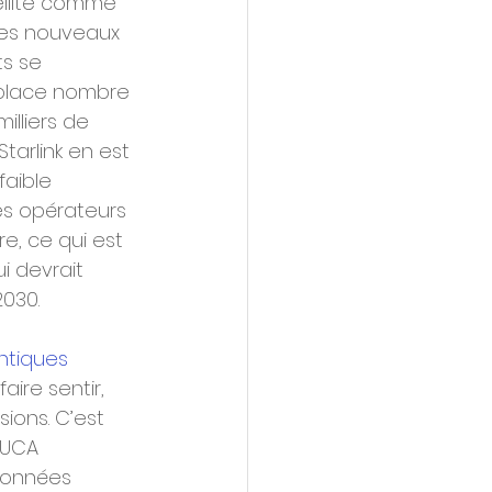
llite comme 
des nouveaux 
s se 
a place nombre 
illiers de 
tarlink en est 
aible 
es opérateurs 
e, ce qui est 
i devrait 
2030.
ntiques
re sentir, 
ions. C’est 
’UCA 
données 