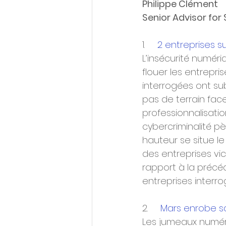
Philippe Clément
Senior Advisor for
1.     
2 entreprises s
L’insécurité numéri
flouer les entrepri
interrogées ont sub
pas de terrain face
professionnalisatio
cybercriminalité pè
hauteur se situe l
des entreprises vic
rapport à la précéd
entreprises interro
2.     
Mars enrobe s
Les jumeaux numér