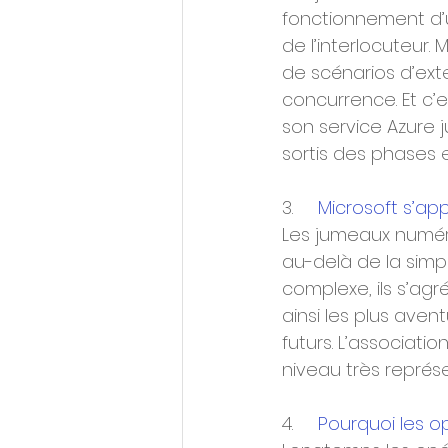
fonctionnement d’
de l’interlocuteur.
de scénarios d’ext
concurrence. Et c’
son service Azure 
sortis des phases 
3.     
Microsoft s’ap
Les jumeaux numéri
au-delà de la simp
complexe, ils s’ag
ainsi les plus ave
futurs. L’associati
niveau très représe
4.     
Pourquoi les o