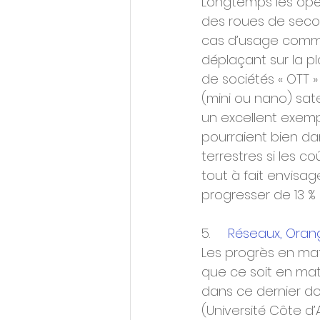
Longtemps les opé
des roues de secou
cas d’usage comme 
déplaçant sur la pl
de sociétés « OTT »
(mini ou nano) sate
un excellent exemp
pourraient bien da
terrestres si les c
tout à fait envisag
progresser de 13 % 
5.     
Réseaux, Oran
Les progrès en mat
que ce soit en mati
dans ce dernier do
(Université Côte d