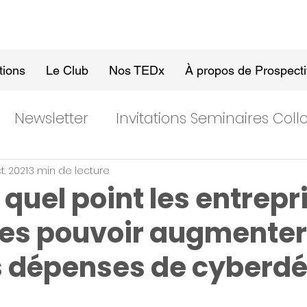
tions
Le Club
Nos TEDx
À propos de Prospect
Newsletter
Invitations Seminaires Col
t. 2021
3 min de lecture
quel point les entrepr
les pouvoir augmenter
s dépenses de cyberd