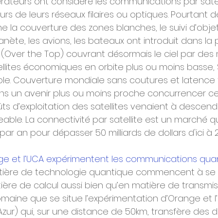
rateurs ont considéré les communications par sate
rs de leurs réseaux filaires ou optiques. Pourtant 
la couverture des zones blanches, le suivi d’objet
anète, les avions, les bateaux ont introduit dans l
 (Over the Top) couvrant désormais le ciel par des m
llites économiques en orbite plus ou moins basse, S
le. Couverture mondiale sans coutures et latence f
ns un avenir plus ou moins proche concurrencer c
oûts d’exploitation des satellites venaient à descendr
eable.
La connectivité par satellite est un marché qu
par an pour dépasser 50 milliards de dollars d'ici à 
ge et l’UCA expérimentent les communications qua
ière de technologie quantique commencent à se fai
ère de calcul aussi bien qu’en matière de transmiss
maine que se situe l’expérimentation d’Orange et l
’Azur) qui, sur une distance de 50km, transfère des 