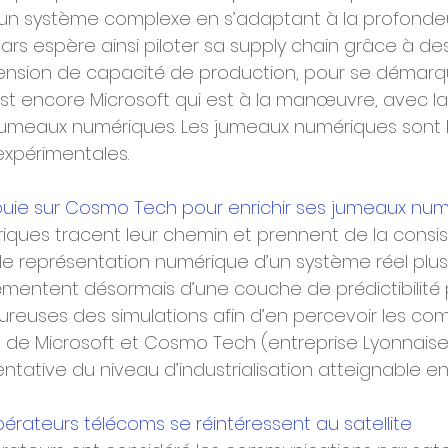
un système complexe en s’adaptant à la profondeu
 Mars espère ainsi piloter sa supply chain grâce à de
ension de capacité de production, pour se démarqu
est encore Microsoft qui est à la manœuvre, avec la 
jumeaux numériques. Les jumeaux numériques sont b
expérimentales.
puie sur Cosmo Tech pour enrichir ses jumeaux nu
ques tracent leur chemin et prennent de la consis
le représentation numérique d’un système réel plus
rémentent désormais d’une couche de prédictibilité
ntureuses des simulations afin d’en percevoir les c
on de Microsoft et Cosmo Tech (entreprise Lyonnaise
ntative du niveau d’industrialisation atteignable en
pérateurs télécoms se réintéressent au satellite