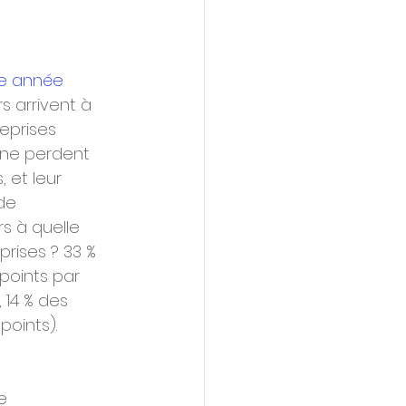
te année
s arrivent à 
eprises 
s ne perdent 
 et leur 
de 
s à quelle 
rises ? 33 % 
points par 
 14 % des 
points).
e 