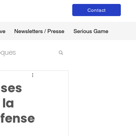
Contact
ive
Newsletters / Presse
Serious Game
loques
ises
 la
éfense