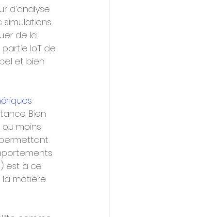
r d’analyse 
s simulations 
er de la 
partie IoT de 
el et bien 
mériques
tance. Bien 
 ou moins 
 permettant 
omportements 
) est à ce 
 la matière.