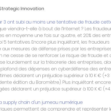
 Strategic Innovation
ur 3 ont subi au moins une tentative de fraude cet
que viendra-t-elle à bout de l’Internet ? Les fraudeur
ses en moyenne une fois sur quatre, et 20% des entr
i 5 tentatives. Encore plus inquiétant, les fraudeur
 aux mesures de défense prises par les entreprises,
n ne cesse de se renforcer. Le risque de fraude et 
se lourdement sur la trésorerie des entreprises, alor
e plafond des dépenses en cyberdéfense des entrep
times déclarent un préjudice supérieur à 10 K € (+3 
ente édition du Baromètre). Plus inquiétant encore,
gées déclarent un préjudice supérieur à 100 K € (+4 
a supply chain d'un jumeau numérique
iques permettent de comprendre et représenter l