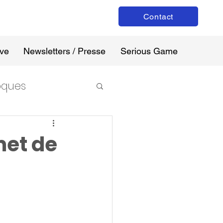
Contact
ive
Newsletters / Presse
Serious Game
loques
met de