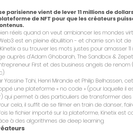
 parisienne vient de lever 11 millions de dollars.
plateforme de NFT pour que les créateurs puiss
contenus.
s bien réels quand on veut ambiancer les mondes virtu
eb3 est en pleine ébullition - et charrie son lot de 
 Kinetix a su trouver les mots justes pour amasser 11 
ge auprès d'Adam Ghobarah, The Sandbox & Zepeto
ntrepreneur First et des business angels de renom (X
).
Yassine Tahi, Henri Mirande et Philip Belhassen, cet
ppé une plateforme « no code » (pour laquelle il est
 qui permet à des particuliers de transformer des 
ur cela, il suffit de se filmer en train de danser, fai
ois le fichier importé sur la plateforme, Kinetix est 
âce à des algorithmes de deep learning.
réateurs