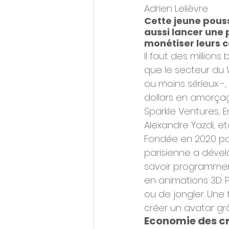
Adrien Lelièvre 
Cette jeune pousse
aussi lancer une 
monétiser leurs 
Il faut des million
que le secteur du W
ou moins sérieux -,
dollars en amorça
Sparkle Ventures, E
Alexandre Yazdi, etc
Fondée en 2020 par 
parisienne a dévelo
savoir programmer)
en animations 3D. Po
ou de jongler. Une f
créer un avatar gr
Economie des c