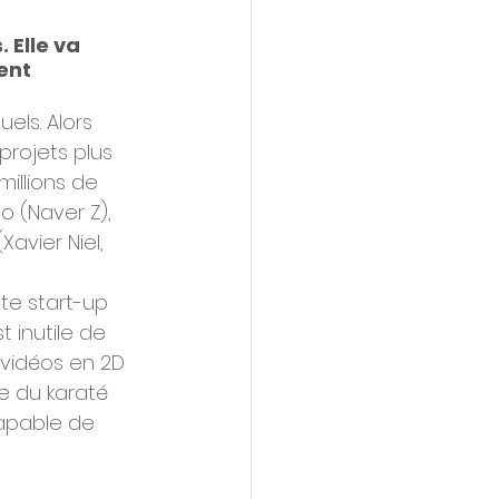
 Elle va 
ent 
els. Alors 
projets plus 
millions de 
 (Naver Z), 
avier Niel, 
te start-up 
 inutile de 
vidéos en 2D 
re du karaté 
capable de 