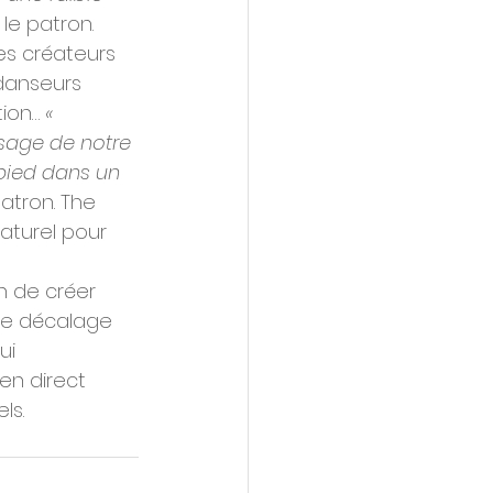
 le patron. 
es créateurs 
 danseurs 
ion… 
« 
usage de notre 
pied dans un 
tron. The 
aturel pour 
n de créer 
de décalage 
ui 
en direct 
ls.