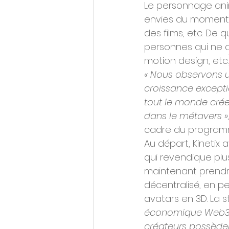
Le personnage anim
envies du moment, 
des films, etc. De
personnes qui ne d
motion design, etc.)
« Nous observons u
croissance excepti
tout le monde crée
dans le métavers »
cadre du programme
Au départ, Kinetix
qui revendique plus
maintenant prendr
décentralisé, en pe
avatars en 3D. La s
économique Web3 pe
créateurs possèden