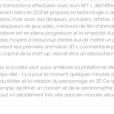
 transactions effectuées avec leurs NFT », 
déchiffre
 version bêta en 2021 et propose sa technologie à d
lox, mais aussi des tiktokeurs, youtubers, artistes,
eloppeurs de jeux vidéo, créateurs de film d'animat
teurs est en pleine progression et la simplicité d'
des moyens à beaucoup d'entre eux de mettre un 
créant leur première animation 3D »,
 commente le pa
 capital de la start-up, devrait être un débouché n
, la société veut aussi améliorer sa plateforme afi
ps réel - il y a pour le moment quelques minutes 
 du fichier et la création du personnage en 3D. Ce q
emple, de filmer un concert et de le retransmettre 
Tout va décidément très vite dans les mondes virtue