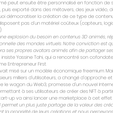
é peut ensuite être personnalisé en fonction de s
puis exporté dans des métavers, des jeux vidéo, de 
 quoi démocratiser la création de ce type de contenu
isposent pas d'un matériel coûteux (capteurs, logic
.
ne explosion du besoin en contenus 3D animés, ré
onnelle des mondes virtuels. Notre conviction est 
ra ses propres avatars animés afin de partager ses 
,
 insiste Yassine Tahi, qui a rencontré son cofondate
 Entrepreneur First.
 avait misé sur un modèle économique freemium. Mais
ieurs milliers d'utilisateurs, a changé d'approche et
e le wagon du Web3, promesse d'un nouvel Interne
rmettant à ses utilisateurs de créer des NFT à partir
tart-up va ainsi lancer une marketplace à cet effet.
rmet un plus juste partage de la valeur des créat
t la propriété de leurs créations et nous percevons