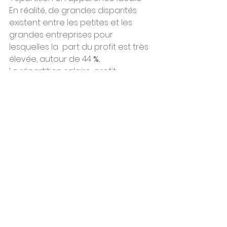
En réalité, de grandes disparités  
existent entre les petites et les 
grandes entreprises pour 
lesquelles la  part du profit est très 
élevée, autour de 44 
%.
La répartition salaire-profit 
optimale est la  variable qui 
permet de retrouver une 
croissance suffisante et mieux  
partagée, tout en surmontant les 
défis considérables liés aux  
transitions démographiques et 
climatiques en cours.
* « Global Theory of Growth and 
Distribution », éditions Economica, 112 
pages, 23 euros.