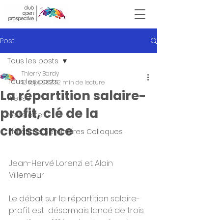
Victor Hugo
Post
Tous les posts
Thierry Bardy
Tous les posts
12 sept. 2023
2 min de lecture
La répartition salaire-
Presse
profit, clé de la
Newsletter
croissance
Invitations Seminaires Colloques
Jean-Hervé Lorenzi et Alain 
Villemeur
Le débat sur la répartition salaire-
profit est  désormais lancé de trois 