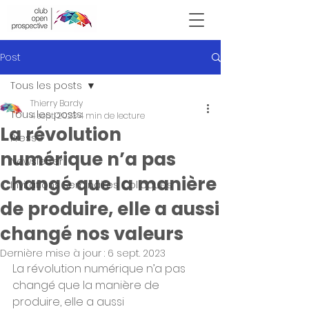
Victor Hugo
Post
Tous les posts
Thierry Bardy
Tous les posts
4 sept. 2023
4 min de lecture
La révolution
Presse
numérique n’a pas
Newsletter
changé que la manière
Invitations Seminaires Colloques
de produire, elle a aussi
changé nos valeurs
Dernière mise à jour :
6 sept. 2023
La révolution numérique n’a pas 
changé que la manière de 
produire, elle a aussi