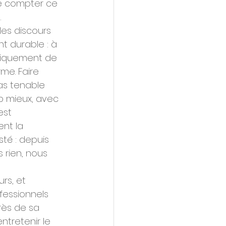
de compter ce 
.
es discours 
t durable : à 
atiquement de 
me. Faire 
pas tenable 
p mieux, avec 
est 
nt la 
té : depuis 
 rien, nous 
rs, et 
fessionnels 
rès de sa 
ntretenir le 