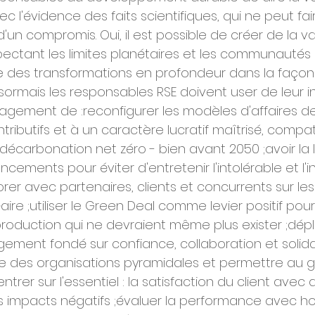
 l'évidence des faits scientifiques, qui ne peut faire
'un compromis. Oui, il est possible de créer de la va
ectant les limites planétaires et les communautés
e des transformations en profondeur dans la façon
sormais les responsables RSE doivent user de leur i
gement de :reconfigurer les modèles d'affaires de
tributifs et à un caractère lucratif maîtrisé, compa
décarbonation net zéro - bien avant 2050 ;avoir la l
ncements pour éviter d'entretenir l'intolérable et l'in
orer avec partenaires, clients et concurrents sur les
éaire ;utiliser le Green Deal comme levier positif pou
roduction qui ne devraient même plus exister ;dépl
ent fondé sur confiance, collaboration et solidar
nce des organisations pyramidales et permettre au 
trer sur l'essentiel : la satisfaction du client avec 
 impacts négatifs ;évaluer la performance avec ho