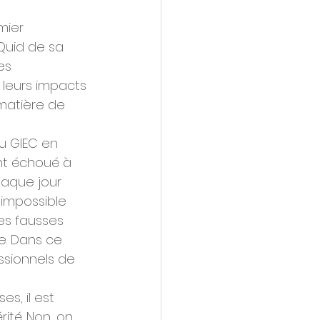
mier 
Quid de sa 
es 
 leurs impacts 
matière de 
u GIEC en 
nt échoué à 
haque jour 
 impossible 
es fausses 
e. Dans ce 
ssionnels de 
s, il est 
té. Non, on 