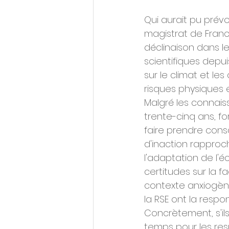
Qui aurait pu prévo
magistrat de France
déclinaison dans l
scientifiques depui
sur le climat et l
risques physiques e
Malgré les connais
trente-cinq ans, f
faire prendre cons
d'inaction rapproc
l'adaptation de l'
certitudes sur la 
contexte anxiogène 
la RSE ont la respon
Concrètement, s'ils
temps pour les res