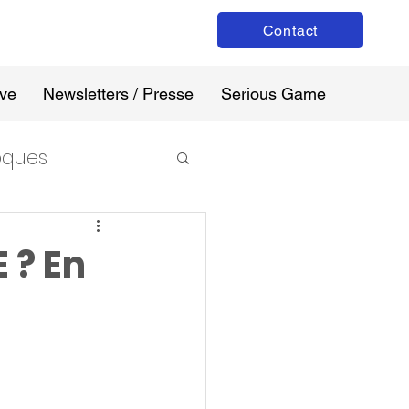
Contact
ive
Newsletters / Presse
Serious Game
loques
 ? En