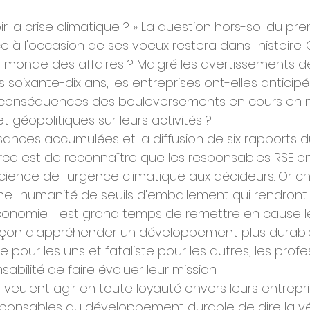
ir la crise climatique ? » La question hors-sol du pre
 à l'occasion de ses voeux restera dans l'histoire. 
e monde des affaires ? Malgré les avertissements d
s soixante-dix ans, les entreprises ont-elles anticipé
es conséquences des bouleversements en cours en 
t géopolitiques sur leurs activités ?
sances accumulées et la diffusion de six rapports d
orce est de reconnaître que les responsables RSE o
cience de l'urgence climatique aux décideurs. Or c
he l'humanité de seuils d'emballement qui rendront
économie. Il est grand temps de remettre en cause l
façon d'appréhender un développement plus durabl
pour les uns et fataliste pour les autres, les profe
sabilité de faire évoluer leur mission.
 veulent agir en toute loyauté envers leurs entreprise
ponsables du développement durable de dire la véri