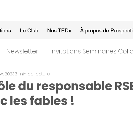
tions
Le Club
Nos TEDx
À propos de Prospect
Newsletter
Invitations Seminaires Col
évr. 2023
3 min de lecture
rôle du responsable RSE
c les fables !