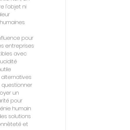
 l'objet ni 
leur 
 humaines. 
 
nfluence pour 
s entreprises 
tibles avec 
ucidité 
utile 
 alternatives 
r questionner 
oyer un 
ité pour 
génie humain 
des solutions 
nnêteté et 