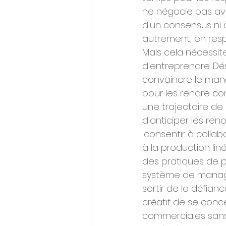
ne négocie pas avec
d'un consensus ni d
autrement, en resp
Mais cela nécessit
d'entreprendre. Dé
convaincre le mana
pour les rendre con
une trajectoire de 
d'anticiper les reno
;consentir à collab
à la production lin
des pratiques de p
système de managem
sortir de la défia
créatif de se concen
commerciales sans