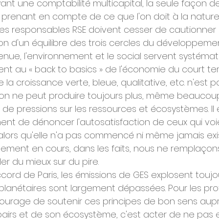
yant une comptabilité multicapital, la seule façon 
 prenant en compte de ce que l'on doit à la nature
s responsables RSE doivent cesser de cautionner l
sion d'un équilibre des trois cercles du développemen
venue, l'environnement et le social servent systém
nt au « back to basics » de l'économie du court ter
e la croissance verte, bleue, qualitative, etc. n'est 
l'on ne peut produire toujours plus, même beaucou
de pressions sur les ressources et écosystèmes. Il 
nt de dénoncer l'autosatisfaction de ceux qui voie
 alors qu'elle n'a pas commencé ni même jamais exis
uement en cours, dans les faits, nous ne remplaçons
er du mieux sur du pire.
cord de Paris, les émissions de GES explosent toujou
planétaires sont largement dépassées. Pour les pro
e courage de soutenir ces principes de bon sens aup
pairs et de son écosystème, c'est acter de ne pas e