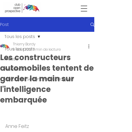
Victor Hugo
Post
Tous les posts
Thierry Bardy
Tous les posts
9 août 2021
7 min de lecture
Les constructeurs
Presse
automobiles tentent de
Newsletter
garder la main sur
Invitations Seminaires Colloques
l'intelligence
embarquée
Anne Feitz