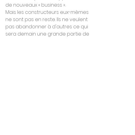
de nouveaux « business ».
Mais les constructeurs eux-mêmes 
ne sont pas en reste. Ils ne veulent 
pas abandonner à d'autres ce qui 
sera demain une grande partie de 
la valeur des voitures, et ils ont 
commencé à investir dans le 
software. Tesla a ouvert la voie 
avec ses Model S et autres Model 
3 qui sont déjà volontiers 
comparés à des « smartphones sur 
roues ».
Des modèles conçus autour d'un 
logiciel central, qui gère toutes les 
fonctions de la voiture et peut être 
mis à jour à distance. Volkswagen a 
désigné le constructeur californien 
comme l'exemple à suivre, voire à 