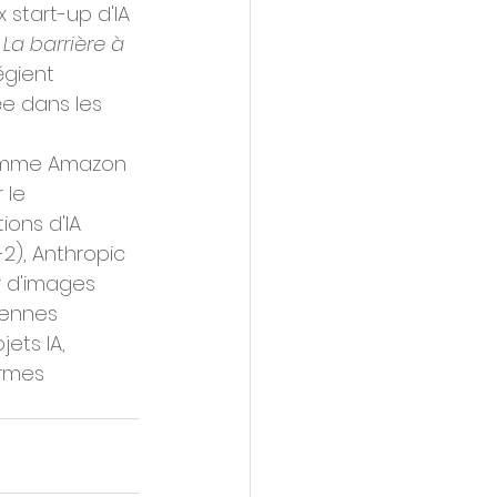
 start-up d'IA 
 La barrière à 
égient 
ée dans les 
comme Amazon 
 le 
ons d'IA 
2), Anthropic 
r d'images 
yennes 
ets IA, 
ormes 