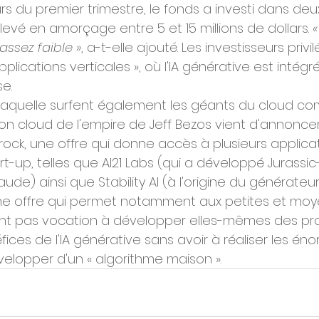
rs du premier trimestre, le fonds a investi dans deux
levé en amorçage entre 5 et 15 millions de dollars. 
«
assez faible »
, a-t-elle ajouté. Les investisseurs privil
lications verticales », où l'IA générative est intégr
se.
laquelle surfent également les géants du cloud 
sion cloud de l'empire de Jeff Bezos vient d'annoncer
ck, une offre qui donne accès à plusieurs applicati
t-up, telles que AI21 Labs (qui a développé Jurassic-
ude) ainsi que Stability AI (à l'origine du générateu
 Une offre qui permet notamment aux petites et mo
'ont pas vocation à développer elles-mêmes des proj
éfices de l'IA générative sans avoir à réaliser les én
lopper d'un « algorithme maison ».