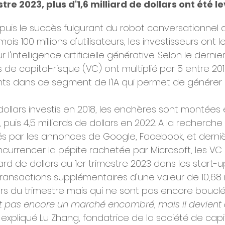
re 2023, plus d'1,6 milliard de dollars ont été le
puis le succès fulgurant du robot conversationnel d
is 100 millions d'utilisateurs, les investisseurs ont le
ur l'intelligence artificielle générative. Selon le derni
s de capital-risque (VC) ont multiplié par 5 entre 20
nts dans ce segment de l'IA qui permet de générer
dollars investis en 2018, les enchères sont montées 
1, puis 4,5 milliards de dollars en 2022. A la recherch
és par les annonces de Google, Facebook, et derni
currencer la pépite rachetée par Microsoft, les VC 
iard de dollars au 1er trimestre 2023 dans les start-u
ransactions supplémentaires d'une valeur de 10,68 m
 du trimestre mais qui ne sont pas encore bouclée
st pas encore un marché encombré, mais il devient 
a expliqué Lu Zhang, fondatrice de la société de capi