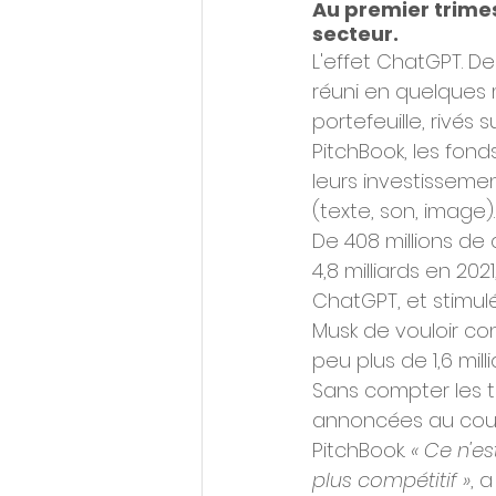
Au premier trimest
secteur.
L'effet ChatGPT. De
réuni en quelques mo
portefeuille, rivés s
PitchBook, les fond
leurs investisseme
(texte, son, image).
De 408 millions de 
4,8 milliards en 202
ChatGPT, et stimul
Musk de vouloir con
peu plus de 1,6 mill
Sans compter les t
annoncées au cours
PitchBook.
 « Ce n'e
plus compétitif »
, 