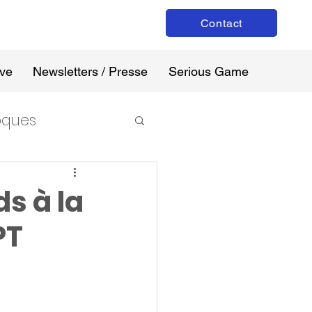
Contact
ive
Newsletters / Presse
Serious Game
loques
ds à la
PT