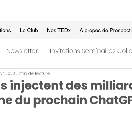
tions
Le Club
Nos TEDx
À propos de Prospect
Newsletter
Invitations Seminaires Col
vr. 2023
2 min de lecture
s injectent des milliar
he du prochain ChatG