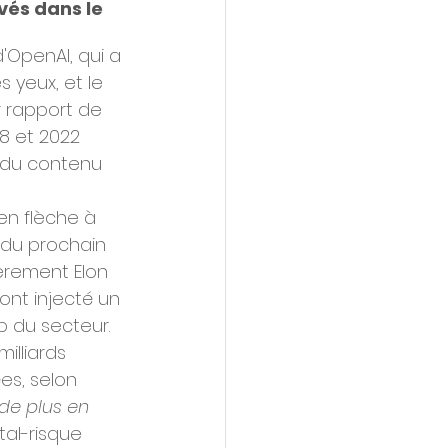
vés dans le 
'OpenAI, qui a 
s yeux, et le 
er rapport de 
18 et 2022 
 du contenu 
en flèche à 
e du prochain 
èrement Elon 
ont injecté un 
p du secteur. 
illiards 
s, selon 
de plus en 
tal-risque 