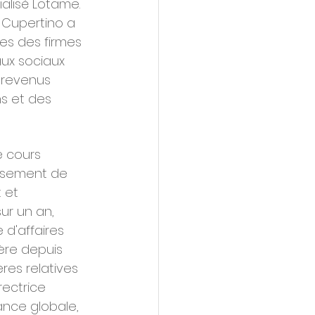
ialisé Lotame. 
 Cupertino a 
es des firmes 
aux sociaux 
 revenus 
s et des 
 cours 
issement de 
 et 
ur un an, 
 d'affaires 
ère depuis 
es relatives 
rectrice 
ance globale, 