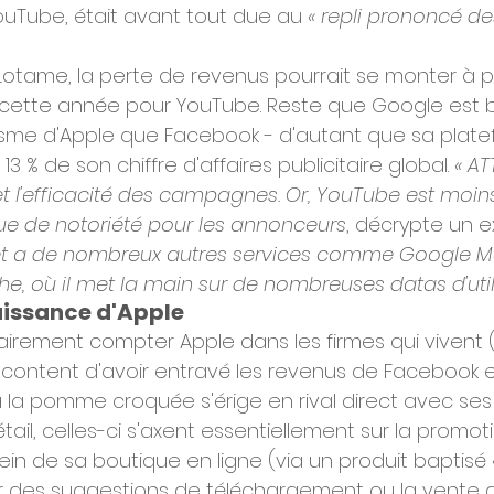
uTube, était avant tout due au 
« repli prononcé d
 Lotame, la perte de revenus pourrait se monter à p
rs cette année pour YouTube. Reste que Google est 
me d'Apple que Facebook - d'autant que sa plate
 % de son chiffre d'affaires publicitaire global. 
« AT
et l'efficacité des campagnes. Or, YouTube est moi
e de notoriété pour les annonceurs
, décrypte un e
et a de nombreux autres services comme Google M
, où il met la main sur de nombreuses datas d'utili
uissance d'Apple
clairement compter Apple dans les firmes qui viven
on content d'avoir entravé les revenus de Facebook 
à la pomme croquée s'érige en rival direct avec ses 
tail, celles-ci s'axent essentiellement sur la promot
ein de sa boutique en ligne (via un produit baptisé
par des suggestions de téléchargement ou la vente 