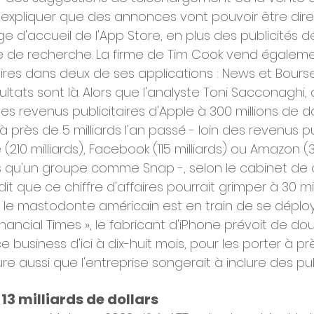
d'expliquer que des annonces vont pouvoir être di
ge d'accueil de l'App Store, en plus des publicités 
e de recherche. La firme de Tim Cook vend égaleme
ires dans deux de ses applications : News et Bourse
sultats sont là. Alors que l'analyste Toni Sacconaghi,
les revenus publicitaires d'Apple à 300 millions de do
à près de 5 milliards l'an passé - loin des revenus pu
10 milliards), Facebook (115 milliards) ou Amazon (31 
us qu'un groupe comme Snap -, selon le cabinet de c
dit que ce chiffre d'affaires pourrait grimper à 30 mi
, le mastodonte américain est en train de se déplo
Financial Times », le fabricant d'iPhone prévoit de do
ce business d'ici à dix-huit mois, pour les porter à p
mure aussi que l'entreprise songerait à inclure des pu
 13 milliards de dollars