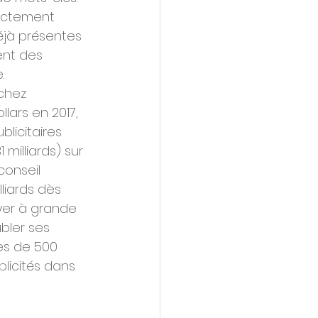
rectement 
déjà présentes 
nt des 
.
 chez 
llars en 2017, 
blicitaires 
milliards) sur 
onseil 
lliards dès 
yer à grande 
ubler ses 
rès de 500 
blicités dans 