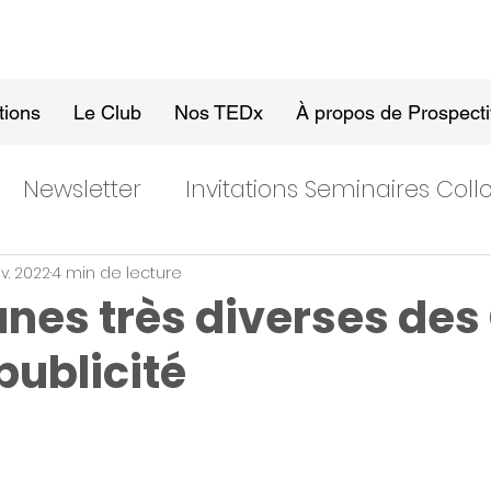
tions
Le Club
Nos TEDx
À propos de Prospect
Newsletter
Invitations Seminaires Col
ov. 2022
4 min de lecture
unes très diverses des
publicité