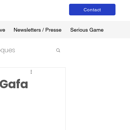
Contact
ive
Newsletters / Presse
Serious Game
loques
 Gafa