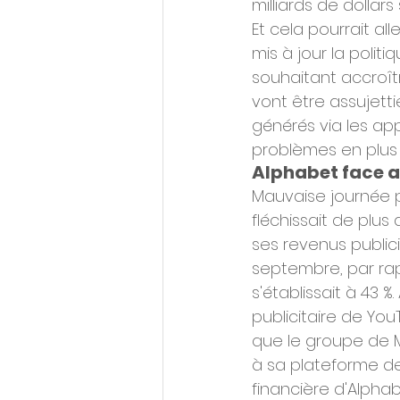
milliards de dollar
Et cela pourrait al
mis à jour la polit
souhaitant accroîtr
vont être assujett
générés via les ap
problèmes en plus p
Alphabet face a
Mauvaise journée p
fléchissait de plus
ses revenus publici
septembre, par rap
s'établissait à 43 %
publicitaire de Yo
que le groupe de M
à sa plateforme de 
financière d'Alpha