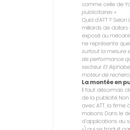
comme celle de Yo
publicitaires »
.
Quid d'ATT ? Selon
milliards de dolla
exposé au mécanis
ne représente que 13
surtout la mesure 
de performance qu
secteur. 
Et Alphab
moteur de recherche
La montée en p
Il faut désormais 
de la publicité. N
avec ATT, la firme 
maisons. Dans le dé
d'applications au s
») qui se traduit 