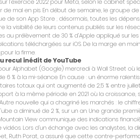
s sur l'exercice 2022 pour Meta, selon le cabinet spéc
ler de mal en pis. En début de semaine, le groupe de
ique de son App Store ; désormais, toutes les dépens
e la visibilité de leurs contenus publiés sur les rése
ies au prélèvement de 30 % d'Apple appliqué sur les
plications téléchargées sur iOS. De la marge en moin
our la firme.
u recul inédit de YouTube
our Alphabet (Google) mercredi à Wall Street où le
 de 6 % à la mi-séance. En cause : un énorme ralent
taires totaux qui ont augmenté de 2,5 % entre juillet
port à la même période en 2021 où la croissance, s
. Autre nouvelle qui a chagriné les marchés : le chiffre
uTube a diminué de 2 %, sur un an. Une grande premi
ountain View communique des indications financièr
vidéos. Lors d'un échange avec les analystes, la di
bet, Ruth Porat, a assuré que cette contre-perform