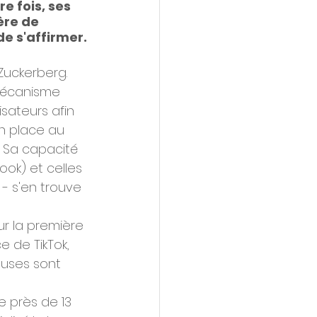
 fois, ses 
ère de 
de s'affirmer.
Zuckerberg. 
 mécanisme 
isateurs afin 
n place au 
? Sa capacité 
ok) et celles 
- s'en trouve 
ur la première 
e de TikTok, 
auses sont 
 près de 13 