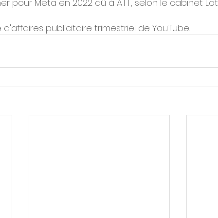
r pour Meta en 2022 dû à ATT, selon le cabinet Lo
 d'affaires publicitaire trimestriel de YouTube.