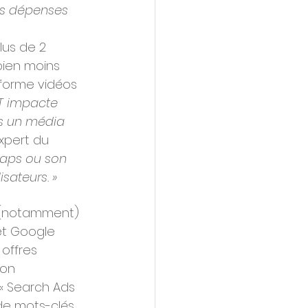
es dépenses 
lus de 2 
bien moins 
forme vidéos 
T impacte 
ns un média 
xpert du 
aps ou son 
sateurs. »
t (notamment) 
et Google 
offres 
ion 
 « Search Ads 
de mots-clés.