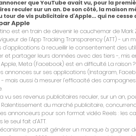
annoncer que YouTube avait vu, pour la première
ires reculer sur un an. De son côté, la maison m
 tour de vis publicitaire d'Apple… qui ne cesse 
par Apple
ino est en train de devenir le cauchemar de Mark 
 vigueur de l'App Tracking Transparency (ATT) - un
s d'applications à recueillir le consentement des util
er et partager leurs données avec des tiers -, mis e
Apple, Meta (Facebook) est en difficulté. La raison 
les annonces sur ses applications (Instagram, Facebo
 - mais aussi à mesurer l'efficacité des campagnes 
.
a vu ses revenus publicitaires reculer, sur un an, po
e. Ralentissement du marché publicitaire, concurrenc
es annonceurs pour son format vidéo Reels : les c
le seul fait d'ATT.
mécanisme pourrait générer un manque à gagner de