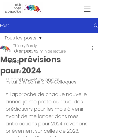
Victor Hugo
Post
Tous les posts
Thierry Bardy
Tous les posts
10 janv. 2024
2 min de lecture
Mes prévisions
Presse
pour 2024
Newsletter
Michel Lévy-Provençal
Invitations Seminaires Colloques
A l'approche de chaque nouvelle 
année, je me prête au rituel des 
prédictions pour les mois à venir. 
Avant de me lancer dans mes 
anticipations pour 2024, revenons 
brièvement sur celles de 2023. 