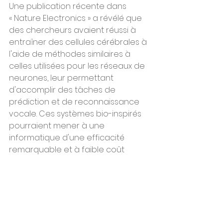
Une publication récente dans 
« Nature Electronics » a révélé que 
des chercheurs avaient réussi à 
entraîner des cellules cérébrales à 
l'aide de méthodes similaires à 
celles utilisées pour les réseaux de 
neurones, leur permettant 
d'accomplir des tâches de 
prédiction et de reconnaissance 
vocale. Ces systèmes bio-inspirés 
pourraient mener à une 
informatique d'une efficacité 
remarquable et à faible coût 
énergétique. La révolution bio-
numérique est peut-être en train 
de voir le jour sous nos yeux, et 
l'année à venir pourrait marquer le 
début d'une ère nouvelle dans ce 
domaine.