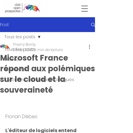
Victor Hugo
Post
Tous les posts
Thierry Bardy
Tous les posts
28 oct. 2022
3 min de lecture
Microsoft France
Presse
répond aux polémiques
Newsletter
sur le cloud et la
Invitations Seminaires Colloques
souveraineté
Florian Dèbes
L'éditeur de logiciels entend 