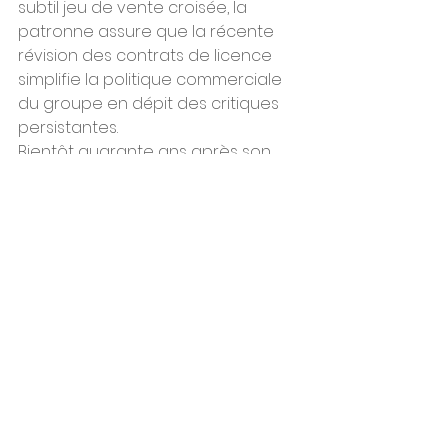
subtil jeu de vente croisée, la 
patronne assure que la récente 
révision des contrats de licence 
simplifie la politique commerciale 
du groupe en dépit des critiques 
persistantes.
Bientôt quarante ans après son 
arrivée en France, Microsoft 
emploie en direct 2.200 salariés 
mais revendique faire travailler 
près de 80.000 personnes chez ses 
partenaires, notamment dans les 
entreprises de services 
numériques. D'après le cabinet 
Roland Berger, mandaté par 
Microsoft, la filiale a généré en 
2020 environ 2 milliards d'euros de 
revenus annuels. Alors que la 
maison mère, située près de 