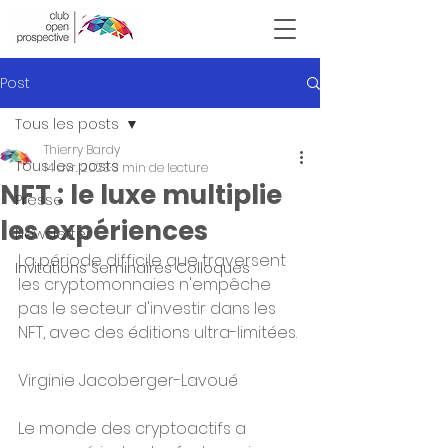
Victor Hugo
Post
Tous les posts
Thierry Bardy
Tous les posts
14 avr. 2023
3 min de lecture
NFT : le luxe multiplie
Presse
les expériences
Newsletter
La période difficile que traversent 
Invitations Seminaires Colloques
les cryptomonnaies n'empêche 
pas le secteur d'investir dans les 
NFT, avec des éditions ultra-limitées.
Virginie Jacoberger-Lavoué
Le monde des cryptoactifs a 