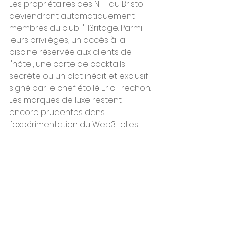
Les propriétaires des NFT du Bristol 
deviendront automatiquement 
membres du club l'H3ritage. Parmi 
leurs privilèges, un accès à la 
piscine réservée aux clients de 
l'hôtel, une carte de cocktails 
secrète ou un plat inédit et exclusif 
signé par le chef étoilé Eric Frechon.
Les marques de luxe restent 
encore prudentes dans 
l'expérimentation du Web3 : elles 
s'interrogent en particulier sur les 
droits de propriété. En février, 
Hermès a gagné un procès 
historique contre Mason Rothschild 
qui proposait des NFT « Metabirkin » 
s'inspirant de son sac à main le 
plus célèbre.
L'artiste a été condamné à verser 