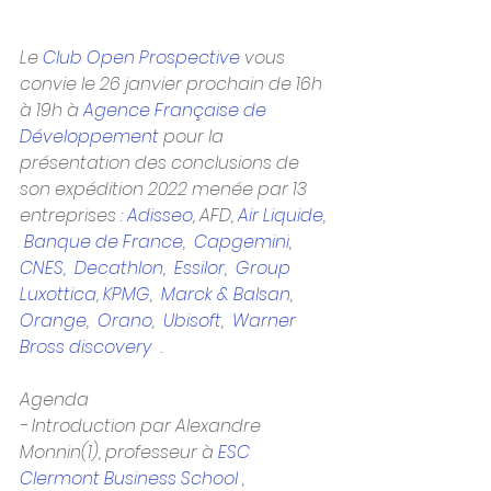
Le 
Club Open Prospective 
vous 
convie le 26 janvier prochain de 16h 
à 19h à 
Agence Française de 
Développement
 pour la 
présentation des conclusions de 
son expédition 2022 menée par 13 
entreprises : 
Adisseo
, AFD, 
Air Liquide
, 
Banque de France
,  
Capgemini
,  
CNES
,  
Decathlon,  
Essilor,  Group
Luxottica
, 
KPMG
,  
Marck & Balsan
,  
Orange
,  
Orano
,  
Ubisoft
,  
Warner 
Bross discovery 
 .
Agenda
- Introduction par Alexandre 
Monnin(1), professeur à 
ESC 
Clermont Business School
 , 