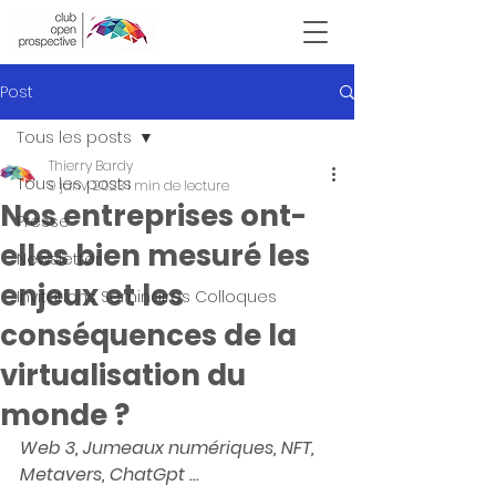
Victor Hugo
Post
Tous les posts
Thierry Bardy
Tous les posts
9 janv. 2023
1 min de lecture
Nos entreprises ont-
Presse
elles bien mesuré les
Newsletter
enjeux et les
Invitations Seminaires Colloques
conséquences de la
virtualisation du
monde ?
Web 3, Jumeaux numériques, NFT, 
Metavers, ChatGpt ...