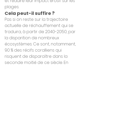
et réduire leur impact érosif sur les 
plages.
Cela peut-il suffire ?
Pas si on reste sur la trajectoire 
actuelle de réchauffement qui se 
traduira, à partir de 2040-2050, par 
la disparition de nombreux 
écosystèmes. Ce sont, notamment, 
90 % des récifs coralliens qui 
risquent de disparaître dans la 
seconde moitié de ce siècle. En 
revanche, si on parvient à contenir 
le réchauffement climatique à 
moins de 2 degrés en 2100, on 
conservera des récifs coralliens 
ainsi que l'ensemble des services 
qu'ils rendent à l'humanité.
Il faut aussi avoir en tête qu'à partir 
de 2040-2050, les solutions 