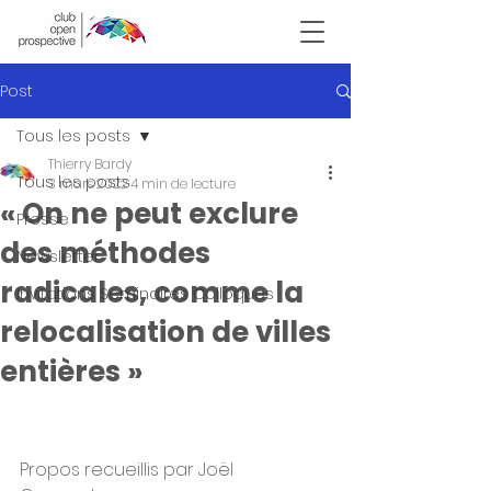
Victor Hugo
Post
Tous les posts
Thierry Bardy
Tous les posts
3 mars 2022
4 min de lecture
« On ne peut exclure
Presse
des méthodes
Newsletter
radicales, comme la
Invitations Seminaires Colloques
relocalisation de villes
entières »
Propos recueillis par Joël 