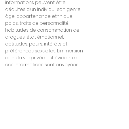
informations peuvent être 
déduites d’un individu : son genre, 
âge, appartenance ethnique, 
poids, traits de personnalité, 
habitudes de consommation de 
drogues, état émotionnel, 
aptitudes, peurs, intérêts et 
préférences sexuelles. L’immersion 
dans la vie privée est évidente si 
ces informations sont envoyées 
sur des réseaux, mais disparait si 
celles-ci restent au niveau du 
casque ou des lunettes portées. 
L’Xedge computing (traitements 
décentralisés et localisés sur 
l’individu) aide à cette préservation 
de l’intimité en calculant ces 
informations localement, pour le 
seul bénéfice de l’utilisateur.