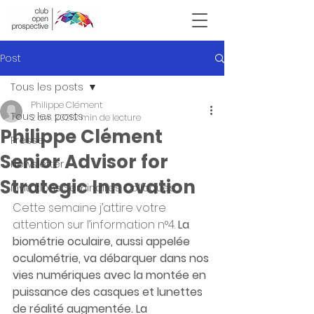
Victor Hugo
Post
Tous les posts
Philippe Clément
Tous les posts
2 avr. 2021
2 min de lecture
Philippe Clément
Presse
Senior Advisor for
Newsletter
Strategic Innovation
Invitations Seminaires Colloques
Cette semaine j’attire votre 
attention sur l’information n°4. 
La 
biométrie oculaire, aussi appelée 
oculométrie, va débarquer dans nos 
vies numériques avec la montée en 
puissance des casques et lunettes 
de réalité augmentée. La 