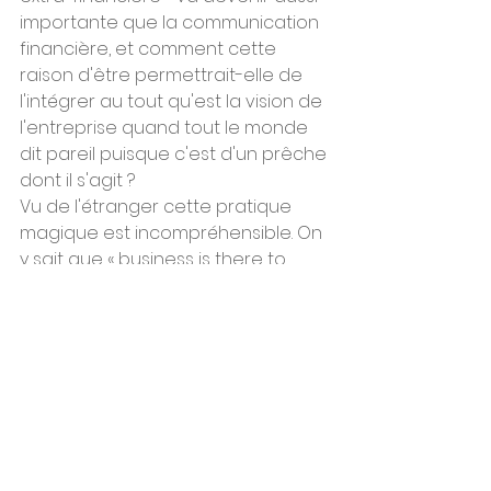
importante que la communication 
financière, et comment cette 
raison d'être permettrait-elle de 
l'intégrer au tout qu'est la vision de 
l'entreprise quand tout le monde 
dit pareil puisque c'est d'un prêche 
dont il s'agit ?
Vu de l'étranger cette pratique 
magique est incompréhensible. On 
y sait que « business is there to 
make a better world » ; et on 
intègre ça dans un « purpose », un 
objectif, avec en son coeur des 
croyances qui lient tout cela 
autour des offres et des actifs. 
Retrouver sa souveraineté 
stratégique, c'est une reprise de 
contrôle pour ne pas subir les 