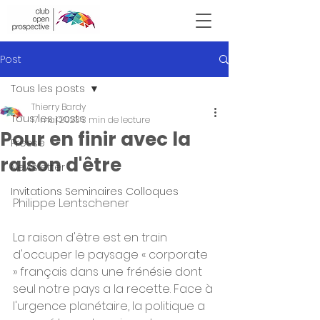
Victor Hugo
Post
Tous les posts
Thierry Bardy
Tous les posts
17 mai 2023
3 min de lecture
Pour en finir avec la
Presse
raison d'être
Newsletter
Invitations Seminaires Colloques
Philippe Lentschener
La raison d'être est en train 
d'occuper le paysage « corporate 
» français dans une frénésie dont 
seul notre pays a la recette. Face à 
l'urgence planétaire, la politique a 