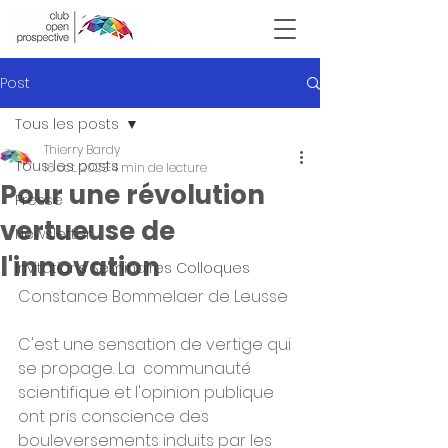
Victor Hugo
Post
Tous les posts
Thierry Bardy
Tous les posts
16 oct. 2023
4 min de lecture
Pour une révolution
Presse
vertueuse de
Newsletter
l'innovation
Invitations Seminaires Colloques
Constance Bommelaer de Leusse
C'est une sensation de vertige qui 
se propage. La  communauté 
scientifique et l'opinion publique 
ont pris conscience des  
bouleversements induits par les 