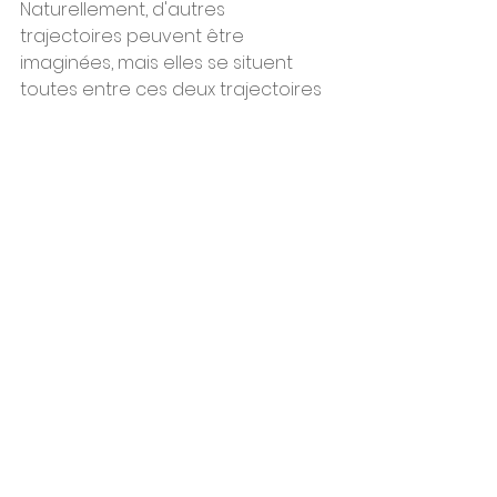
Naturellement, d'autres 
trajectoires peuvent être 
imaginées, mais elles se situent 
toutes entre ces deux trajectoires 
maîtresses : celle d'une France 
optimiste, travailleuse, fortunée, en 
forte croissance et sans 
déséquilibre majeur, ou celle d'une 
France sceptique, voire pessimiste, 
repliée sur soi, frugale, inflationniste 
et fortement endettée. C'est là 
l'enjeu des prochaines élections 
présidentielles.
Presse