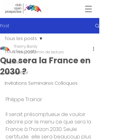
Victor Hugo
Post
Tous les posts
Thierry Bardy
Tous les posts
17 nov. 2021
2 min de lecture
Que sera la France en
Presse
2030 ?
Newsletter
Invitations Seminaires Colloques
Philippe Trainar
Il serait présomptueux de vouloir 
décrire par le menu ce que sera la 
France à l'horizon 2030. Seule 
certitude : elle sera beaucoup plus 