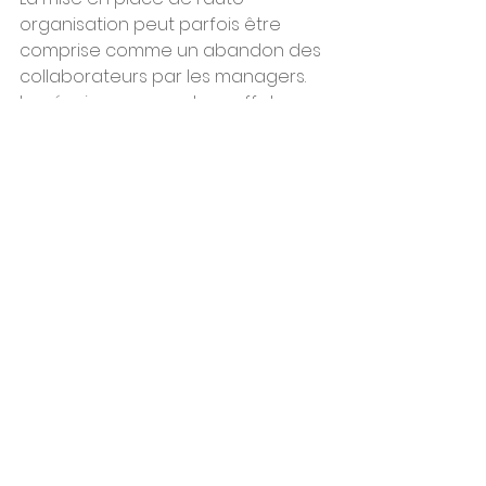
organisation peut parfois être 
comprise comme un abandon des 
collaborateurs par les managers. 
Les équipes peuvent, en effet, 
considérer que les managers ne 
prennent plus de décisions 
opérationnelles, qu'ils les leur 
laissent, voire qu'ils ne veulent 
surtout plus rien décider. […] Il est 
donc capital de bien 
communiquer sur les 
transformations en cours, de 
rassurer les équipes à la fois sur 
leurs compétences et leurs 
responsabilités, et sur le support 
qu'elles peuvent obtenir de leur 
manager. […]
Accepter de se tromper et 