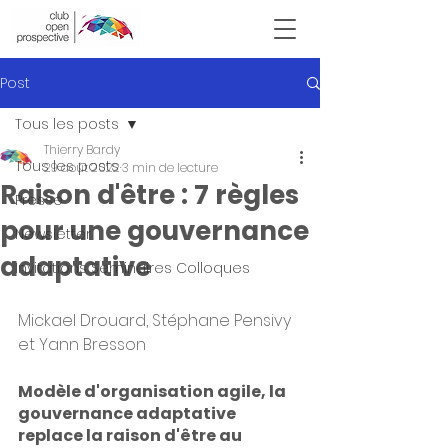
Victor Hugo
Post
Tous les posts
Thierry Bardy
Tous les posts
29 août 2022
3 min de lecture
Raison d'être : 7 règles
Presse
pour une gouvernance
Newsletter
adaptative
Invitations Seminaires Colloques
Mickael Drouard, Stéphane Pensivy 
et Yann Bresson
Modèle d'organisation agile, la 
gouvernance adaptative 
replace la raison d'être au 