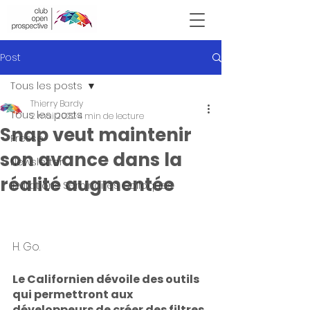
Victor Hugo
Post
Tous les posts
Thierry Bardy
Tous les posts
2 mai 2022
4 min de lecture
Snap veut maintenir
Presse
son avance dans la
Newsletter
réalité augmentée
Invitations Seminaires Colloques
H. Go.
Le Californien dévoile des outils 
qui permettront aux 
développeurs de créer des filtres 