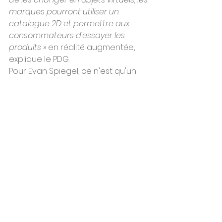
marques pourront utiliser un 
catalogue 2D et permettre aux 
consommateurs d'essayer les 
produits »
 en réalité augmentée, 
explique le PDG.
Pour Evan Spiegel, ce n'est qu'un 
début. 
« Nous sommes encore si tôt 
sur le chemin vers la réalité 
augmentée que notre but principal 
reste de faire grandir cette activité 
»
, confie-t-il. 
« Nous monétisons déjà 
ces efforts et nous le ferons de plus 
en plus au cours du temps. Mais 
notre but principal, pour l'instant, 
est de faire grandir cette partie de 
notre activité. »
 L'application 
Snapchat est utilisée 
quotidiennement par 332 millions 