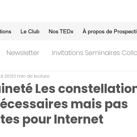
tions
Le Club
Nos TEDx
À propos de Prospect
Newsletter
Invitations Seminaires Col
i 2021
2 min de lecture
ineté Les constellatio
nécessaires mais pas
tes pour Internet