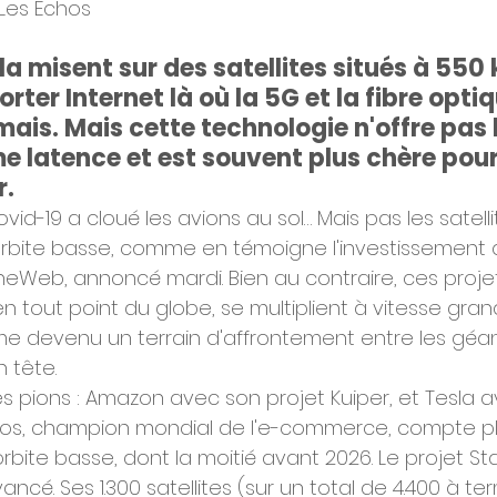
 Les Echos 
 misent sur des satellites situés à 550 
rter Internet là où la 5G et la fibre optiq
amais. Mais cette technologie n'offre pas
e latence et est souvent plus chère pour 
.
d-19 a cloué les avions au sol… Mais pas les satelli
orbite basse, comme en témoigne l'investissement d
neWeb, annoncé mardi. Bien au contraire, ces proje
n tout point du globe, se multiplient à vitesse gran
ême devenu un terrain d'affrontement entre les géan
 tête.
pions : Amazon avec son projet Kuiper, et Tesla ave
zos, champion mondial de l'e-commerce, compte pl
orbite basse, dont la moitié avant 2026. Le projet Star
avancé. Ses 1.300 satellites (sur un total de 4.400 à t