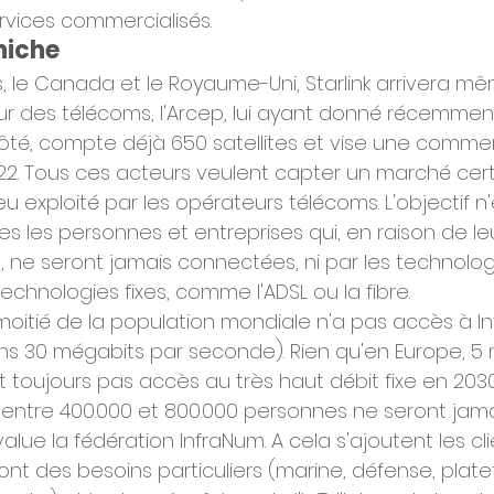
rvices commercialisés.
niche
s, le Canada et le Royaume-Uni, Starlink arrivera m
ur des télécoms, l'Arcep, lui ayant donné récemment
é, compte déjà 650 satellites et vise une commerc
022. Tous ces acteurs veulent capter un marché cert
u exploité par les opérateurs télécoms. L'objectif n
 les personnes et entreprises qui, en raison de leur
ée, ne seront jamais connectées, ni par les technolo
technologies fixes, comme l'ADSL ou la fibre.
oitié de la population mondiale n'a pas accès à In
ns 30 mégabits par seconde). Rien qu'en Europe, 5 m
 toujours pas accès au très haut débit fixe en 2030
e, entre 400.000 et 800.000 personnes ne seront jam
alue la fédération InfraNum. A cela s'ajoutent les cli
ont des besoins particuliers (marine, défense, plat