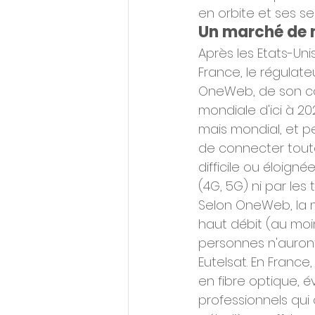
en orbite et ses se
Un marché de 
Après les Etats-Uni
France, le régulate
OneWeb, de son côt
mondiale d'ici à 2
mais mondial, et pe
de connecter toutes
difficile ou éloign
(4G, 5G) ni par les 
Selon OneWeb, la m
haut débit (au moi
personnes n'auront
Eutelsat. En Franc
en fibre optique, év
professionnels qui 