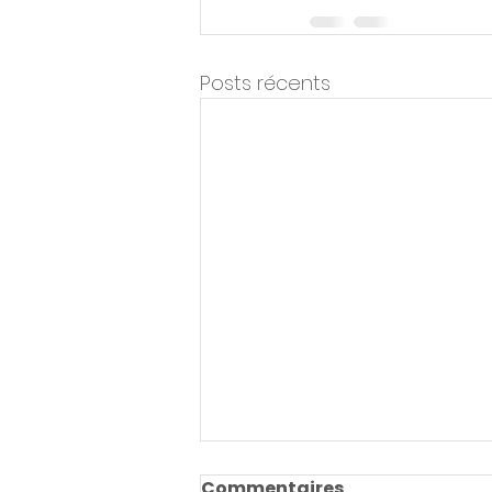
Posts récents
Dominique Méda : « Ce
Commentaires