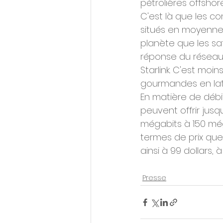
pétrolières offshore,
C'est là que les co
situés en moyenne à
planète que les sat
réponse du réseau 
Starlink. C'est moi
gourmandes en lat
En matière de débit
peuvent offrir jusq
mégabits à 150 méga
termes de prix que l
ainsi à 99 dollars, 
Presse