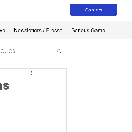
Contact
ive
Newsletters / Presse
Serious Game
loques
ns