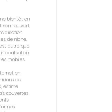
ême bientôt en 
 son feu vert. 
ialisation 
es de niche, 
'est autre que 
 localisation 
gies mobiles 
ternet en 
illions de 
, estime 
ais couvertes 
ents 
eformes 