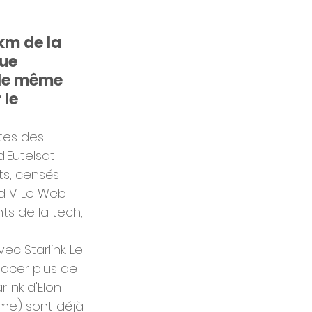
km de la 
ue 
 le même 
le 
tes des 
'Eutelsat 
ts, censés 
d V. Le Web 
ts de la tech, 
c Starlink. Le 
acer plus de 
link d'Elon 
erme) sont déjà 