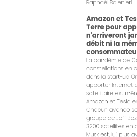
Raphaël Balenieri  
Amazon et Tesla
Terre pour appo
n'arriveront j
débit ni la mêm
consommateur
La pandémie de Covi
constellations en 
dans la start-up O
apporter Internet e
satellitaire est m
Amazon et Tesla en
Chacun avance ses 
groupe de Jeff Be
3.200 satellites en 
Musk est, lui, plus 