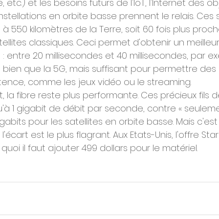
 etc.) et les besoins futurs de l'IoT, l'Internet des ob
nstellations en orbite basse prennent le relais. Ces s
 550 kilomètres de la Terre, soit 60 fois plus proch
ellites classiques. Ceci permet d'obtenir un meille
: entre 20 millisecondes et 40 millisecondes, par e
ns bien que la 5G, mais suffisant pour permettre des
ence, comme les jeux vidéo ou le streaming.
, la fibre reste plus performante. Ces précieux fils d
u'à 1 gigabit de débit par seconde, contre « seuleme
bits pour les satellites en orbite basse. Mais c'est
'écart est le plus flagrant. Aux Etats-Unis, l'offre Sta
à quoi il faut ajouter 499 dollars pour le matériel.