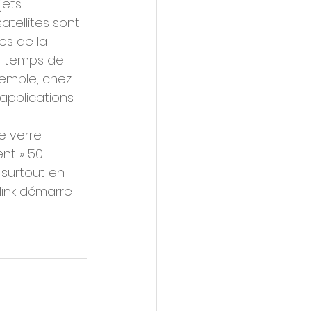
jets.
atellites sont 
es de la 
ur temps de 
xemple, chez 
 applications 
e verre 
nt » 50 
 surtout en 
rlink démarre 