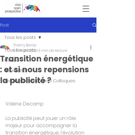
Victor Hugo
Post
Tous les posts
Thierry Bardy
Tous les posts
20 mars 2023
3 min de lecture
Transition énergétique
Presse
: et si nous repensions
Newsletter
la publicité ?
Invitations Seminaires Colloques
Valérie Decamp
La publicité peut jouer un rôle 
majeur pour accompagner la 
transition énergétique, l'évolution 