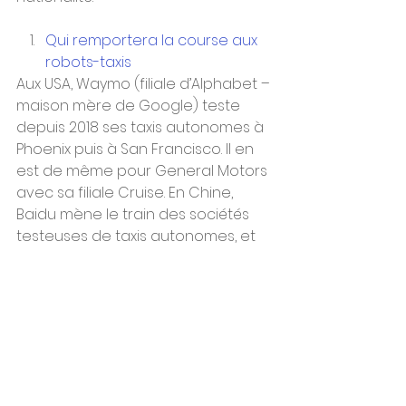
Qui remportera la course aux 
robots-taxis
Aux USA, Waymo (filiale d’Alphabet – 
maison mère de Google) teste 
depuis 2018 ses taxis autonomes à 
Phoenix puis à San Francisco. Il en 
est de même pour General Motors 
avec sa filiale Cruise. En Chine, 
Baidu mène le train des sociétés 
testeuses de taxis autonomes, et 
contre toute attente, la législation 
y est plus favorable qu’aux USA 
voire en Europe. Pour cette 
dernière, seule l’Allemagne semble 
avoir pris le taureau par les cornes, 
Intel et Mobileye déploieront un 
service de robots-taxis à Munich 