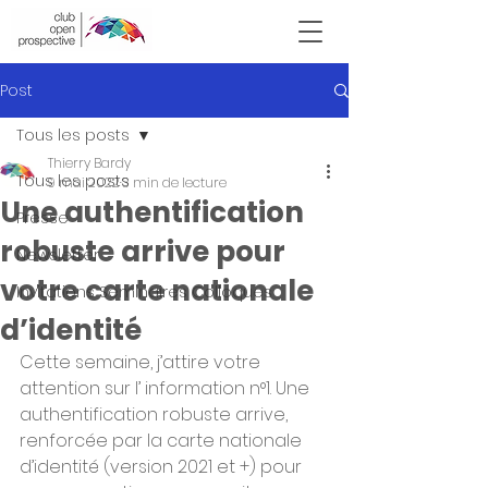
Victor Hugo
Post
Tous les posts
Thierry Bardy
Tous les posts
9 mai 2022
3 min de lecture
Une authentification
Presse
robuste arrive pour
Newsletter
votre carte nationale
Invitations Seminaires Colloques
d’identité
Cette semaine, j’attire votre 
attention sur l’ information n°1. Une 
authentification robuste arrive, 
renforcée par la carte nationale 
d’identité (version 2021 et +) pour 