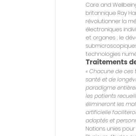
Care and Wellbeing
britannique Ray H
révolutionner la m
électroniques indivi
et organes ; le dé
submicroscopiques ; 
technologies numér
Traitements de
« Chacune de ces t
santé et de longévi
paradigme entièrem
les patients recuei
élimineront les mal
artificielle facili
adaptés et personn
Nations unies pour 