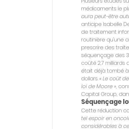
Plusieurs études s
médicaments le plu
aura peut-être aut
anticipe Isabelle D
de traitement infor
routinière qu'une 
prescrire des trai
séquençage des 3 
coûté 2,7 milliards
était déjà tombé à 
dollars. 
« Le coût d
loi de Moore »,
 con
Capital Group, dan
Séquençage lo
Cette réduction co
tel espoir en onc
considérables à ces