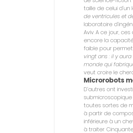
de science-fiction.
taille de celui d'un
de ventricules et 
laboratoire d'ingén
Aviv. A ce jour, ce
encore la capacité
faible pour permett
vingt ans : il y au
monde qui fabrique
veut croire le cher
Microrobots m
D'autres ont invest
submicroscopique d
toutes sortes de m
à partir de composa
inférieure à un che
à traiter. Cinquant