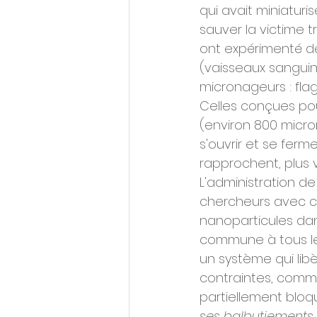
qui avait miniatur
sauver la victime t
ont expérimenté de
(vaisseaux sanguin
micronageurs : flag
Celles conçues pou
(environ 800 micron
s'ouvrir et se ferm
rapprochent, plus v
L'administration de
chercheurs avec ces
nanoparticules dans
commune à tous les
un système qui lib
contraintes, comme
partiellement bloqu
ses balbutiements,