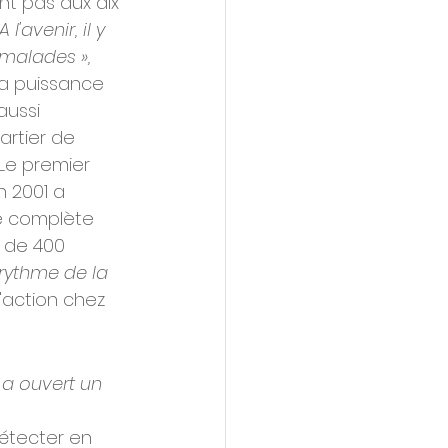
t pas aux dix 
A l'avenir, il y 
malades »,
 la puissance 
aussi 
rtier de 
Le premier 
 2001 a 
ce complète 
s de 400 
rythme de la 
'action chez 
e a ouvert un 
étecter en 