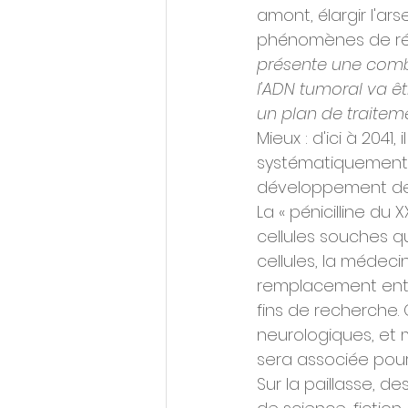
amont, élargir l'ar
phénomènes de rési
présente une comb
l'ADN tumoral va êt
un plan de traiteme
Mieux : d'ici à 204
systématiquement 
développement de 
La « pénicilline du 
cellules souches q
cellules, la méde
remplacement entie
fins de recherche.
neurologiques, et mê
sera associée pour
Sur la paillasse, d