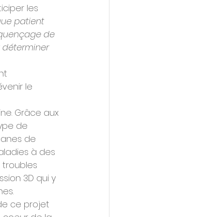
ciper les 
ue patient 
équençage de 
t déterminer 
nt 
enir le 
aine. Grâce aux 
type de 
ganes de 
aladies à des 
 troubles 
ssion 3D qui y 
nes.
de ce projet 