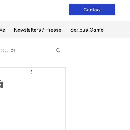
Contact
ive
Newsletters / Presse
Serious Game
loques
à