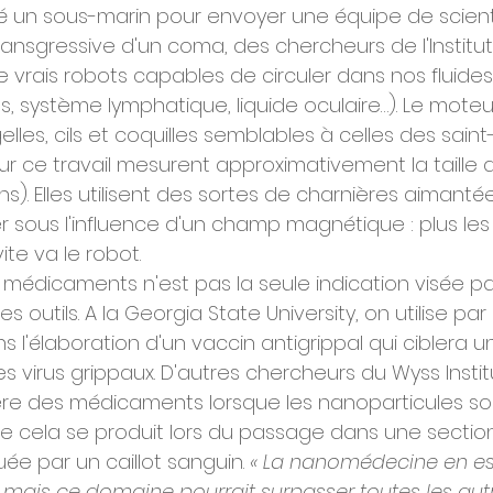
isé un sous-marin pour envoyer une équipe de scient
ransgressive d'un coma, des chercheurs de l'Institu
 vrais robots capables de circuler dans nos fluides
s, système lymphatique, liquide oculaire…). Le moteu
elles, cils et coquilles semblables à celles des saint
r ce travail mesurent approximativement la taille 
s). Elles utilisent des sortes de charnières aimanté
er sous l'influence d'un champ magnétique : plus les
ite va le robot.
 médicaments n'est pas la seule indication visée par
 outils. A la Georgia State University, on utilise pa
 l'élaboration d'un vaccin antigrippal qui ciblera u
 virus grippaux. D'autres chercheurs du Wyss Instit
ère des médicaments lorsque les nanoparticules so
 cela se produit lors du passage dans une section
ée par un caillot sanguin. 
« La nanomédecine en es
 mais ce domaine pourrait surpasser toutes les aut