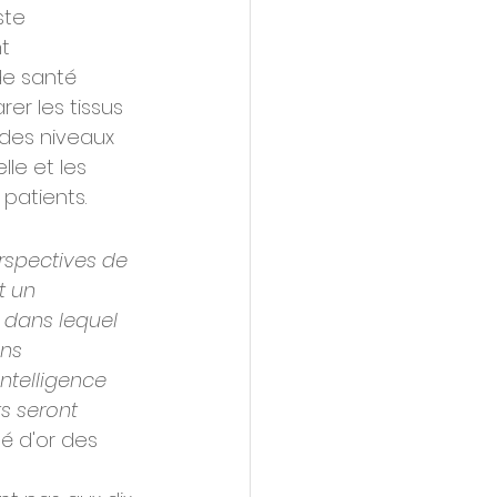
ste 
t 
de santé 
rer les tissus 
des niveaux 
lle et les 
patients.
rspectives de 
t un 
 dans lequel 
ns 
ntelligence 
ts seront 
lé d'or des 