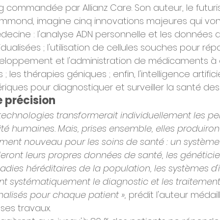
 commandée par Allianz Care. Son auteur, le futuri
ammond, imagine cinq innovations majeures qui von
édecine : l'analyse ADN personnelle et les données 
dualisées ; l'utilisation de cellules souches pour répa
veloppement et l'administration de médicaments à 
les thérapies géniques ; enfin, l'intelligence artificie
iques pour diagnostiquer et surveiller la santé des 
 précision
echnologies transformerait individuellement les pe
té humaines. Mais, prises ensemble, elles produiron
ent nouveau pour les soins de santé : un système
lleront leurs propres données de santé, les généticie
adies héréditaires de la population, les systèmes d'i
teront systématiquement le diagnostic et les traitemen
alisés pour chaque patient »,
 prédit l'auteur médail
ses travaux.