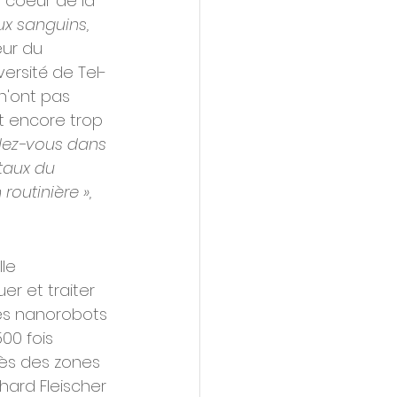
n coeur de la 
x sanguins, 
eur du 
versité de Tel-
n'ont pas 
t encore trop 
dez-vous dans 
taux du 
outinière »,
le 
r et traiter 
es nanorobots 
00 fois 
rès des zones 
hard Fleischer 