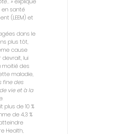
te… » 
explique 
n en santé 
nt (LEEM) et 
pagées dans le 
ns plus tôt, 
ième cause 
evrait, lui 
 moitié des 
tte maladie, 
 fine des 
e vie et à la 
e.
 plus de 10 % 
thme de 4,3 % 
atteindre 
re Health, 