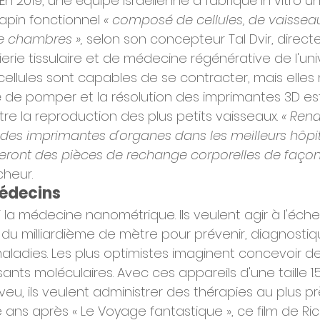
 En 2019, une équipe israélienne a fabriqué in vitro u
 lapin fonctionnel 
« composé de cellules, de vaisseau
de chambres »,
 selon son concepteur Tal Dvir, direct
ierie tissulaire et de médecine régénérative de l'uni
s cellules sont capables de se contracter, mais elles 
 de pomper et la résolution des imprimantes 3D es
re la reproduction des plus petits vaisseaux. 
« Ren
ra des imprimantes d'organes dans les meilleurs hôpi
ront des pièces de rechange corporelles de façon r
cheur.
édecins
i la médecine nanométrique. Ils veulent agir à l'échel
u milliardième de mètre pour prévenir, diagnostique
aladies. Les plus optimistes imaginent concevoir d
nts moléculaires. Avec ces appareils d'une taille 1.5
veu, ils veulent administrer des thérapies au plus p
e ans après « Le Voyage fantastique », ce film de Ric