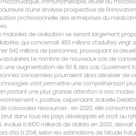
microfluidique, immunothérapie, étude du microbio
 coauteure d'une analyse prospective de l'innovatio
sation professionnelle des entreprises du médicame
les.
es maladies de civilisation se seront largement pro
diabète, qui concernait 463 millions d'adultes vingt a
cher 642 millions de personnes, provoquant la deux
vasculaires. Le nombre de nouveaux cas de cancer d
ec une augmentation de 60 % des cas. Quasiment la
ersonnes concernées pourraient alors décéder de ce
echnologies vont permettre une compréhension plus
 en portant une plus grande attention à nos modes d
nvironnement »,
 positive, cependant, Isabelle Delattr
 de colossales ressources : en 2020, elle consommait
r brut dans tous les pays développés et croît au ry
 évalué à 8.100 milliards de dollars en 2020, devrait 
llars d'ici à 2041, selon les estimations de l'étude Futu