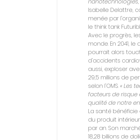
nanotechnologies, 
Isabelle Delattre,
menée par l'organi
le think tank Futurib
Avec le progrès, l
monde. En 2041, le 
pourrait alors tou
d'accidents cardio
aussi, exploser av
29,5 millions de p
selon l'OMS. 
« Les t
facteurs de risque
qualité de notre e
La santé bénéficie
du produit intérieu
par an. Son marché,
18,28 billions de do