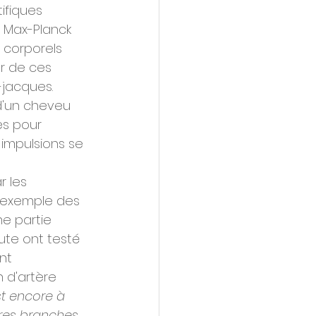
ifiques 
t Max-Planck 
 corporels 
r de ces 
-jacques. 
d'un cheveu 
es pour 
 impulsions se 
 les 
r exemple des 
ne partie 
ute ont testé 
nt 
 d'artère 
t encore à 
res branches 