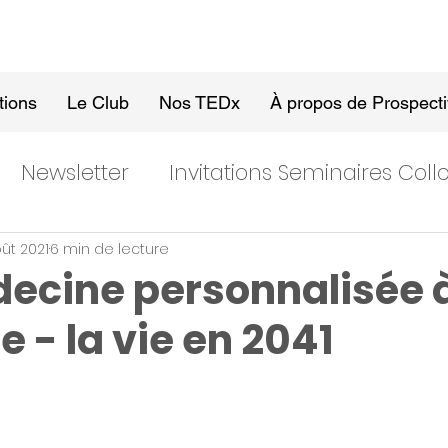
tions
Le Club
Nos TEDx
À propos de Prospect
Newsletter
Invitations Seminaires Col
oût 2021
6 min de lecture
ecine personnalisée 
e - la vie en 2041