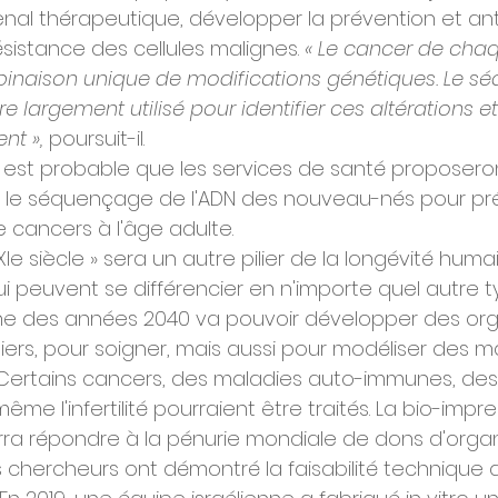
senal thérapeutique, développer la prévention et anti
stance des cellules malignes. 
« Le cancer de chaq
inaison unique de modifications génétiques. Le s
re largement utilisé pour identifier ces altérations e
nt »,
 poursuit-il.
1, il est probable que les services de santé proposero
le séquençage de l'ADN des nouveau-nés pour prév
cancers à l'âge adulte.
XXIe siècle » sera un autre pilier de la longévité hum
ui peuvent se différencier en n'importe quel autre 
cine des années 2040 va pouvoir développer des or
rs, pour soigner, mais aussi pour modéliser des m
 Certains cancers, des maladies auto-immunes, des
me l'infertilité pourraient être traités. La bio-impre
ra répondre à la pénurie mondiale de dons d'orga
es chercheurs ont démontré la faisabilité technique 