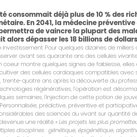
nté consommait déjà plus de 10 % des ric
étaire. En 2041, la médecine préventive 
permettra de vaincre la plupart des mala
 alors dépasser les 18 billions de dollars
investissement. Pour quelques dizaines de milliers d'
onserver avant ses quarante ans des cellules vivant
n coeur montre quelques signes de faiblesse, elles 
 cultiver des cellules cardiaques compatibles avec
41, trente-quatre ans après la découverte du profes
echnologies régénératives, l'opération est désorma
elques semaines, l'injection de cette potion de jouv
 Personnalisée, prédictive, préventive et participativ
nsidérables des sciences du vivant sur quantité de f
devenue une réalité. 
« Les projets les plus prometteur
ltiples disciplines : génétique, épigénétique, algorit