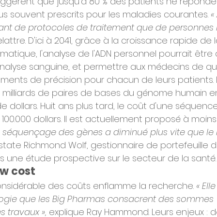
uggèrent que jusqu'à 80 % des patients ne réponden
s souvent prescrits pour les maladies courantes. 
« 
ant de protocoles de traitement que de personnes 
elattre. D'ici à 2041, grâce à la croissance rapide de
matique, l'analyse de l'ADN personnel pourrait être 
analyse sanguine, et permettre aux médecins de qua
tements de précision pour chacun de leurs patients. 
milliards de paires de bases du génome humain en
 de dollars. Huit ans plus tard, le coût d'une séquen
100.000 dollars. Il est actuellement proposé à moin
e séquençage des gènes a diminué plus vite que le 
state Richmond Wolf, gestionnaire de portefeuille d
s une étude prospective sur le secteur de la santé.
w cost
nsidérable des coûts enflamme la recherche. 
« Ell
ologie que les Big Pharmas consacrent des sommes 
 travaux »,
 explique Ray Hammond. Leurs enjeux : d