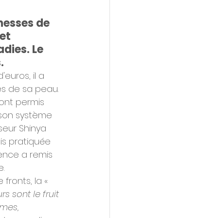
hesses de 
et 
dies. Le 
.
euros, il a 
es de sa peau. 
ont permis 
 son système 
seur Shinya 
is pratiquée 
ence a remis 
e.
ronts, la « 
s sont le fruit 
hmes, 