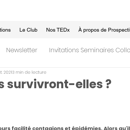
tions
Le Club
Nos TEDx
À propos de Prospect
Newsletter
Invitations Seminaires Col
t. 2021
3 min de lecture
es survivront-elles ?
jours facilité contagions et épidémies. Alors qu'il