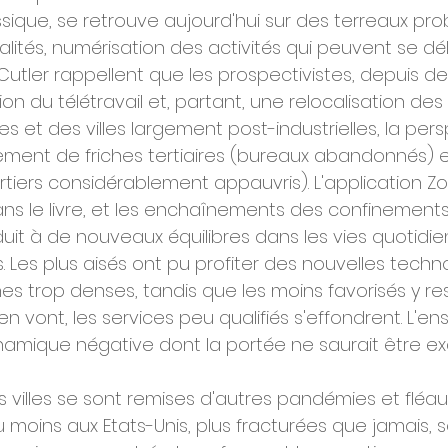
sique, se retrouve aujourd'hui sur des terreaux pro
lités, numérisation des activités qui peuvent se dél
t Cutler rappellent que les prospectivistes, depuis d
on du télétravail et, partant, une relocalisation des 
et des villes largement post-industrielles, la pers
ment de friches tertiaires (bureaux abandonnés) 
rtiers considérablement appauvris). L'application Z
ns le livre, et les enchaînements des confinement
duit à de nouveaux équilibres dans les vies quotidie
s. Les plus aisés ont pu profiter des nouvelles techn
es trop denses, tandis que les moins favorisés y res
en vont, les services peu qualifiés s'effondrent. L'e
amique négative dont la portée ne saurait être e
les villes se sont remises d'autres pandémies et fléaux
u moins aux Etats-Unis, plus fracturées que jamais, 