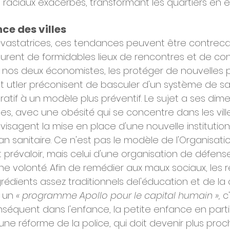
t raciaux exacerbés, transformant les quartiers en 
ce des villes
vastatrices, ces tendances peuvent être contrecar
urent de formidables lieux de rencontres et de conn
n nos deux économistes, les protéger de nouvelles 
et utler préconisent de basculer d'un système de sa
atif à un modèle plus préventif. Le sujet a ses dim
s, avec une obésité qui se concentre dans les ville
envisagent la mise en place d'une nouvelle institution
Otan sanitaire. Ce n'est pas le modèle de l'Organisat
t prévaloir, mais celui d'une organisation de défen
ne volonté. Afin de remédier aux maux sociaux, les 
édients assez traditionnels del'éducation et de la civ
 un 
« programme Apollo pour le capital humain »,
 c
séquent dans l'enfance, la petite enfance en partic
à une réforme de la police, qui doit devenir plus proc