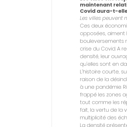
maintenant relativ
Covid aura-t-elle
Les villes peuvent m
Ces deux économis
opposées, aiment le
bouleversements ré
crise du Covid. A r
densité, leur ouvra
qu'elles sont en da
L'histoire courte, 
raison de la désindus
à une pandémie. Rie
frappé les zones a
tout comme les ré
fait, la vertu de la 
multiplicité des é
La densité présent