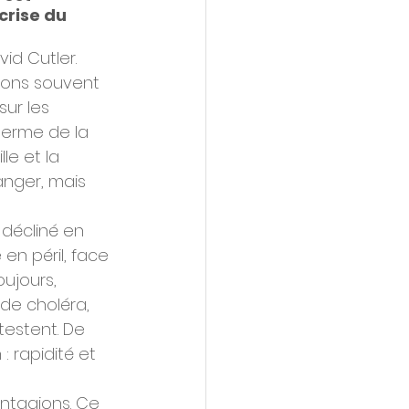
crise du 
id Cutler. 
ions souvent 
ur les 
terme de la 
le et la 
anger, mais 
 décliné en 
 en péril, face 
ujours, 
de choléra, 
estent. De 
: rapidité et 
ntagions. Ce 