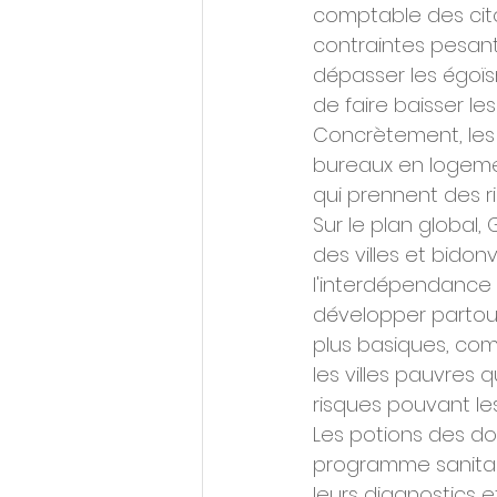
comptable des citoy
contraintes pesant 
dépasser les égoïsm
de faire baisser le
Concrètement, les 
bureaux en logement
qui prennent des ri
Sur le plan global,
des villes et bido
l'interdépendance d
développer partout 
plus basiques, com
les villes pauvres q
risques pouvant le
Les potions des do
programme sanitair
leurs diagnostics 