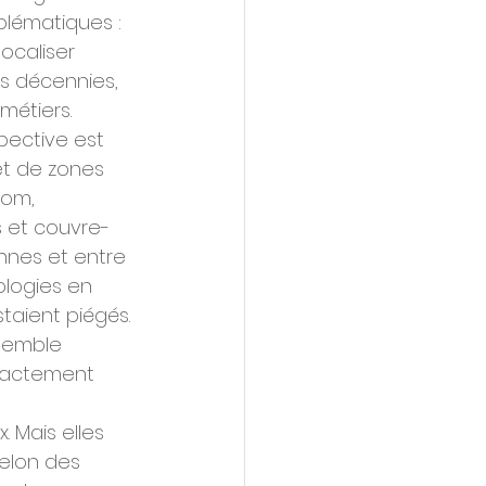
blématiques : 
ocaliser 
es décennies, 
métiers.
pective est 
et de zones 
oom, 
s et couvre-
nnes et entre 
ologies en 
taient piégés. 
nsemble 
xactement 
. Mais elles 
selon des 