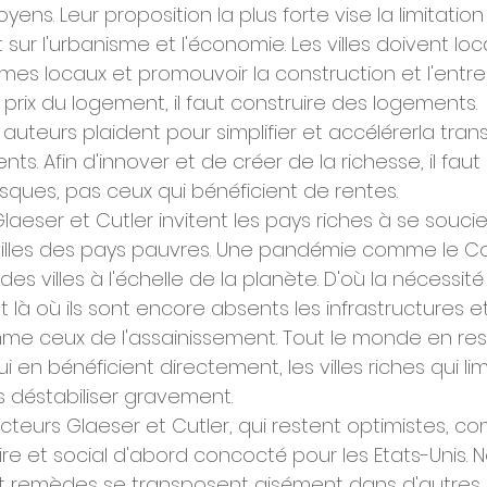
ens. Leur proposition la plus forte vise la limitation
sur l'urbanisme et l'économie. Les villes doivent lo
es locaux et promouvoir la construction et l'entrep
s prix du logement, il faut construire des logements. 
auteurs plaident pour simplifier et accélérerla tran
s. Afin d'innover et de créer de la richesse, il faut
sques, pas ceux qui bénéficient de rentes.
 Glaeser et Cutler invitent les pays riches à se souc
nvilles des pays pauvres. Une pandémie comme le Co
es villes à l'échelle de la planète. D'où la nécessité
là où ils sont encore absents les infrastructures et
me ceux de l'assainissement. Tout le monde en ress
ui en bénéficient directement, les villes riches qui lim
s déstabiliser gravement.
cteurs Glaeser et Cutler, qui restent optimistes, c
e et social d'abord concocté pour les Etats-Unis.
et remèdes se transposent aisément dans d'autres 