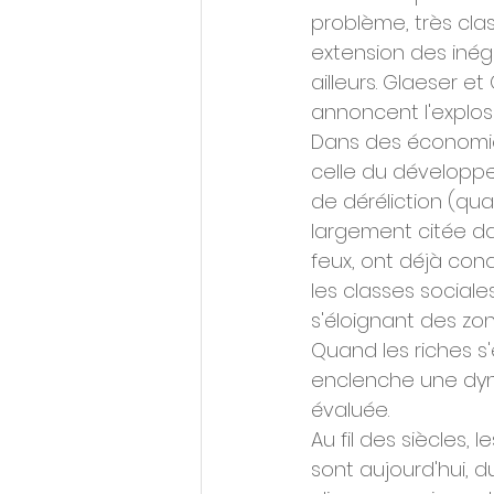
problème, très clas
extension des inéga
ailleurs. Glaeser e
annoncent l'explosi
Dans des économies 
celle du développe
de déréliction (qua
largement citée da
feux, ont déjà con
les classes sociale
s'éloignant des zon
Quand les riches s'
enclenche une dyn
évaluée.
Au fil des siècles, 
sont aujourd'hui, d