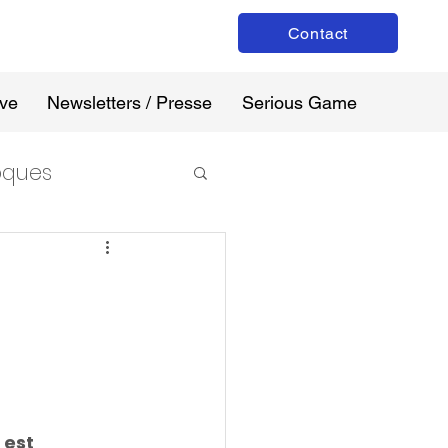
Contact
ive
Newsletters / Presse
Serious Game
loques
 est 