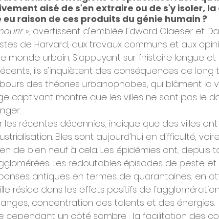
ement aisé de s'en extraire ou de s'y isoler, la 
 eu raison de ces produits du génie humain ?
ourir »,
 avertissent d'emblée Edward Glaeser et Dav
tes de Harvard, aux travaux communs et aux opin
 monde urbain. S'appuyant sur l'histoire longue et s
cents, ils s'inquiètent des conséquences de long 
ebours des théories urbanophobes, qui blâment la vil
ge captivant montre que les villes ne sont pas le d
nger.
sur les récentes décennies, indique que des villes ont
trialisation. Elles sont aujourd'hui en difficulté, voire
n de bien neuf à cela. Les épidémies ont, depuis to
gglomérées. Les redoutables épisodes de peste et 
ponses antiques en termes de quarantaines, en att
ville réside dans les effets positifs de l'agglomération 
changes, concentration des talents et des énergies.
e cependant un côté sombre : la facilitation des co