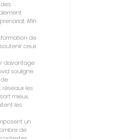
 des 
calement 
renariat. Afin 
sformation de 
 soutenir ceux 
ier davantage 
vid souligne 
 de 
 réseaux les 
ort mieux, 
itent les 
omposent un 
 Nombre de 
contextes.