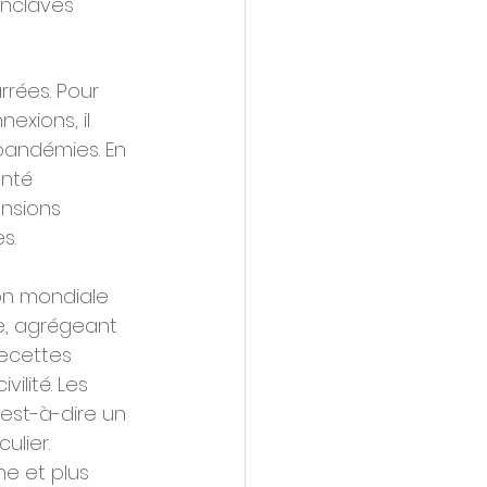
enclaves 
rées. Pour 
exions, il 
pandémies. En 
nté 
ensions 
s.
 
ion mondiale 
se, agrégeant 
recettes 
ilité. Les 
'est-à-dire un 
ulier.
he et plus 