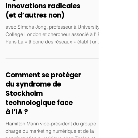
Dominique Séval Publié dans la Tribune le
innovations radicales
11/02/26 Le tripty
(et d’autres non)
avec Simcha Jong, professeur à University
College London et chercheur associé à l'IP
Paris La « théorie des réseaux » établit une
relation entre la production des idées d’une
organisation selon les collaborations des
individus, et leurs connexions, au sein d’une
organisation. De ces relations, il a été
Comment se protéger
observé que les équipes soudées et
du syndrome de
interconnectées excellent dans le
Stockholm
perfectionnement des idées existantes, ainsi
que la mise en œuvre efficace
technologique face
d'améliorations. Or, avec le tem
à l’IA ?
Hamilton Mann vice-président du groupe
chargé du marketing numérique et de la