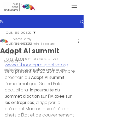
Victor Hugo
Post
Tous les posts
Thierry Bardy
Tous les posts
20 nov. 2025
1 min de lecture
Adopt AI summit
Presse
Le club open prospective 
Newsletter
www.clubopenprospective.org
Invitations Seminaires Colloques
sera présent les  25-26 novembre 
prochain au 
Adopt AI summit 
, 
L'emblématique Grand Palais 
accueillera 
 la poursuite du 
Sommet d’action sur l’IA axée sur 
les entreprises
, dirigé par le 
président Macron aux côtés des 
chefs d'État et de gouvernement. 