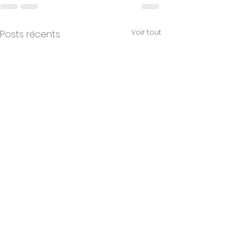
Voir tout
Posts récents
Pourquoi certaines
Comment se p
entreprises
du syndrome 