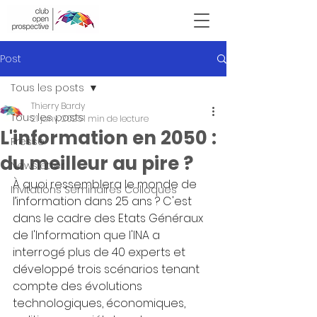
Victor Hugo
Post
Tous les posts
Thierry Bardy
Tous les posts
21 janv. 2025
1 min de lecture
L'information en 2050 :
Presse
du meilleur au pire ?
Newsletter
À quoi ressemblera le monde de 
Invitations Seminaires Colloques
l’information dans 25 ans ? C'est 
dans le cadre des Etats Généraux 
de l'Information que l'INA a 
interrogé plus de 40 experts et 
développé trois scénarios tenant 
compte des évolutions 
technologiques, économiques, 