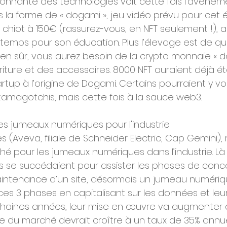
onnante des technologies voit cette fois l’avèneme
 la forme de « dogami », jeu vidéo prévu pour cet é
 chiot à 150€ (rassurez-vous, en NFT seulement !), 
temps pour son éducation. Plus l’élevage est de quali
ien sûr, vous aurez besoin de la crypto monnaie « d
iture et des accessoires. 8000 NFT auraient déjà été
rtup à l’origine de Dogami. Certains pourraient y vo
tamagotchis, mais cette fois à la sauce web3.
s jumeaux numériques pour l'industrie
 (Aveva, filiale de Schneider Electric, Cap Gemini),
é pour les jumeaux numériques dans l’industrie. Là 
s se succédaient pour assister les phases de conce
aintenance d’un site, désormais un jumeau numériq
 ces 3 phases en capitalisant sur les données et leur
chaines années, leur mise en œuvre va augmenter 
le du marché devrait croître à un taux de 35% annue