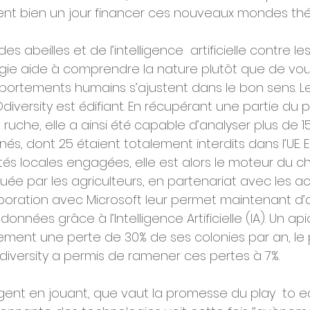
aient bien un jour financer ces nouveaux mondes th
es abeilles et de l’intelligence  artificielle contre le
ie aide à comprendre la nature plutôt que de voulo
mportements humains s’ajustent dans le bon sens. L
diversity est édifiant. En récupérant une partie du 
a ruche, elle a ainsi été capable d’analyser plus de 1
rnés, dont 25 étaient totalement interdits dans l’UE. 
ités locales engagées, elle est alors le moteur du
quée par les agriculteurs, en partenariat avec les a
laboration avec Microsoft leur permet maintenant d’
nnées grâce à l’Intelligence Artificielle (IA). Un api
lement une perte de 30% de ses colonies par an, l
iversity a permis de ramener ces pertes à 7%.
gent en jouant, que vaut la promesse du play  to e