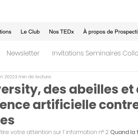
tions
Le Club
Nos TEDx
À propos de Prospect
Newsletter
Invitations Seminaires Col
uin 2022
3 min de lecture
rsity, des abeilles et
gence artificielle contr
des
ire votre attention sur l’ information n° 2. 
Quand la 