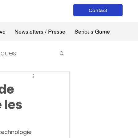
Contact
ive
Newsletters / Presse
Serious Game
loques
 de
e les
technologie 