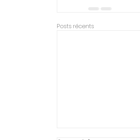
Posts récents
Dominique Méda : « Ce