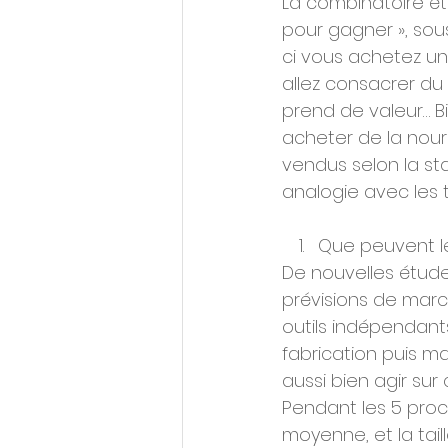
La combinatoire ét
pour gagner », sous
ci vous achetez un
allez consacrer du 
prend de valeur… B
acheter de la nourr
vendus selon la sta
analogie avec les 
Que peuvent le
De nouvelles études
prévisions de march
outils indépendant
fabrication puis m
aussi bien agir sur
Pendant les 5 pro
moyenne, et la tail