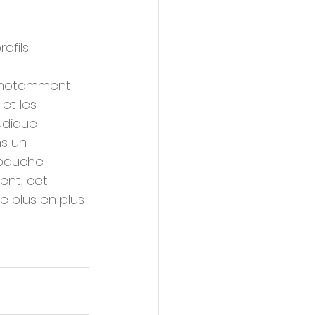
ofils 
, notamment 
et les 
udique 
s un 
mbauche 
nt, cet 
e plus en plus 