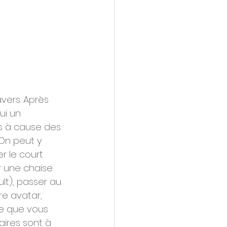
vers. Après 
ui un 
s à cause des 
On peut y 
r le court 
ur une chaise 
t), passer au 
re avatar, 
ce que vous 
aires sont à 