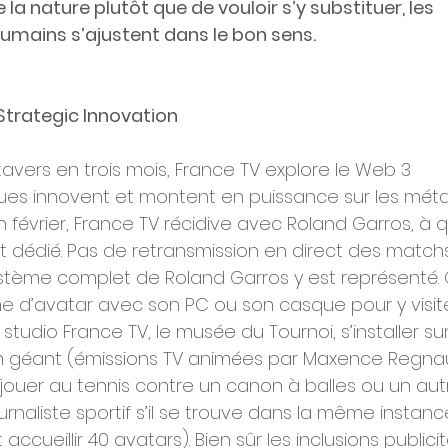
a nature plutôt que de vouloir s’y substituer, les 
ains s’ajustent dans le bon sens.
 Strategic Innovation
vers en trois mois, France TV explore le Web 3
ues innovent et montent en puissance sur les méta
 février, France TV récidive avec Roland Garros, à q
t dédié. Pas de retransmission en direct des match
système complet de Roland Garros y est représenté. 
e d’avatar avec son PC ou son casque pour y visite
e studio France TV, le musée du Tournoi, s’installer s
n géant (émissions TV animées par Maxence Regnaul
 jouer au tennis contre un canon à balles ou un aut
ournaliste sportif s’il se trouve dans la même instan
ccueillir 40 avatars). Bien sûr les inclusions publicit