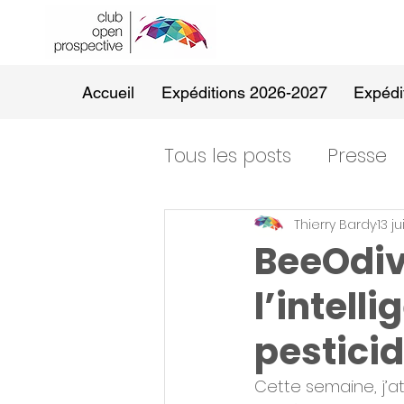
Accueil
Expéditions 2026-2027
Expédi
Tous les posts
Presse
Thierry Bardy
13 j
BeeOdive
l’intelli
pestici
Cette semaine, j’att