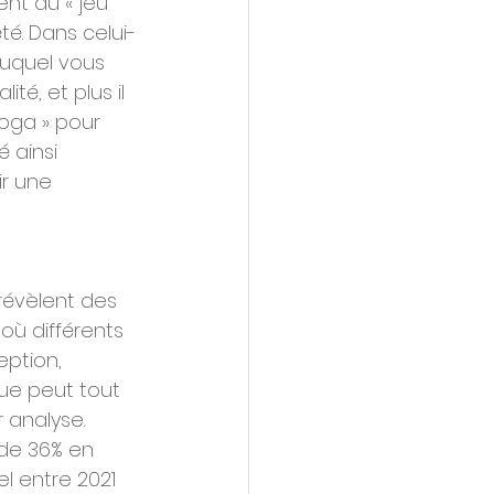
nt du « jeu 
té. Dans celui-
auquel vous 
té, et plus il 
oga » pour 
 ainsi 
ir une 
 révèlent des 
où différents 
ption, 
ue peut tout 
 analyse. 
de 36% en 
l entre 2021 