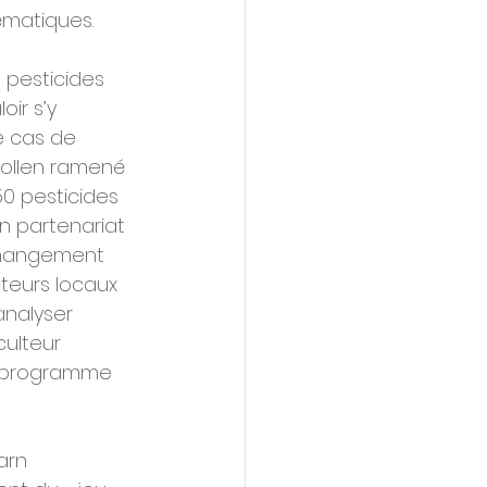
ématiques.
s pesticides
ir s’y 
e cas de 
pollen ramené 
50 pesticides 
En partenariat 
 changement 
cteurs locaux 
analyser 
culteur 
e programme 
arn