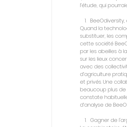
l’étude, qui pourr
BeeOdiversity, d
Quand la technolog
substituer, les co
cette société BeeO
par les abeilles à l
sur les lieux conce
avec des collectiv
d’agriculture prati
et privés. Une col
beaucoup plus de do
constate habituel
d’analyse de BeeOd
Gagner de l'ar