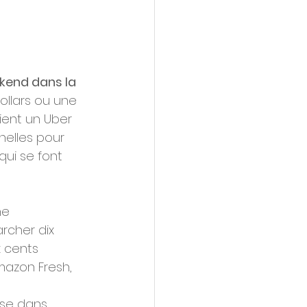
ekend dans la 
ollars ou une 
ient un Uber 
nelles pour 
ui se font 
e  
rcher dix 
x cents 
mazon Fresh, 
ose dans 