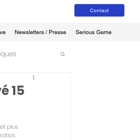
Contact
ive
Newsletters / Presse
Serious Game
loques
é 15
et plus 
ratios 