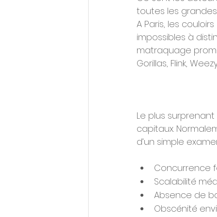
toutes les grandes v
A Paris, les couloi
impossibles à disti
matraquage promot
Gorillas, Flink, Weez
Le plus surprenant
capitaux. Normaleme
d’un simple examen
Concurrence f
Scalabilité mé
Absence de bar
Obscénité env