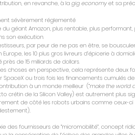
ribution, en revanche, à la 
gig economy
 et sa préc
ment sévèrement réglementé
 du géant Amazon, plus rentable, plus performant, 
s son exécution. 
vestisseurs, par peur de ne pas en être, se bousculen
 Europe, les 10 plus gros livreurs d’épicerie à domici
près de 15 milliards de dollars.
les choses en perspective, cela représente deux foi
 SpaceX ou trois fois les financements cumulés d
ontribution à un monde meilleur  (“
make the world a
tto crétin de la Silicon Valley) est autrement plus sign
tairement de côté les robots urbains comme ceux-ci 
estement)... 
ie des fournisseurs de “micromobilité”, concept ridic
ue la consécration de l’échec des grandes villes à o