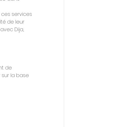
 ces services 
té de leur 
vec Dija, 
nt de 
 sur la base 