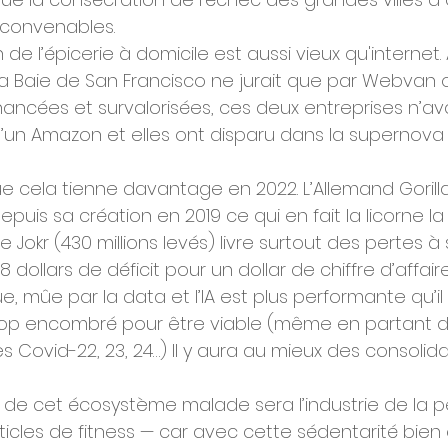
 convenables.
de l’épicerie à domicile est aussi vieux qu'internet.
a Baie de San Francisco ne jurait que par Webvan 
ncées et survalorisées, ces deux entreprises n’ava
d’un Amazon et elles ont disparu dans la supernova 
cela tienne davantage en 2022. L’Allemand Gorillas 
depuis sa création en 2019 ce qui en fait la licorne la
e Jokr (430 millions levés) livre surtout des pertes à 
 dollars de déficit pour un dollar de chiffre d’affaire
ue, mûe par la data et l’IA est plus performante qu’il
rop encombré pour être viable (même en partant d
es Covid-22, 23, 24…) Il y aura au mieux des consolida
de cet écosystème malade sera l’industrie de la p
ticles de fitness — car avec cette sédentarité bien