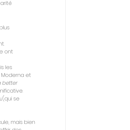
arité 
plus 
t.
le ont 
s les 
e Moderna et 
 better 
ificative. 
↓(qui se 
ule, mais bien 
ffrir des 