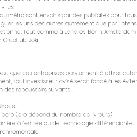
illes. 
rs du métro sont envahis par des publicités pour tous
nguer les uns des autres autrement que par l’intensi
ionnel. Tout comme à Londres, Berlin, Amsterdam a
y, GrubHub, Jokr… 
 est que ces entreprises parviennent à attirer auta
nt, tout investisseur avisé serait fondé à les éviter
 des repoussoirs suivants : 
éroce
diocre (elle dépend du nombre de livreurs)
rière à l’entrée ou de technologie différenciante
ironnementale