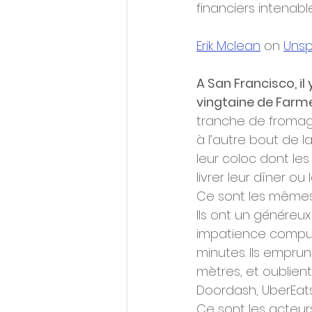
financiers intenable
Erik Mclean
 on 
Unsp
A San Francisco, il
vingtaine de Farmer
tranche de fromage 
à l’autre bout de l
leur coloc dont le
livrer leur dîner o
Ce sont les mêmes
Ils ont un généreux
impatience compuls
minutes. Ils emprun
mètres, et oublien
Doordash, UberEats,
Ce sont les acteur