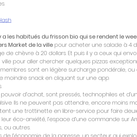
s.
lash
 y a les habitués du frisson bio qui se rendent le we
s Market de la ville
 pour acheter une salade à 4 d
de chèvre à 20 dollars. Et puis il y a ceux qui envo
a ville pour aller chercher quelques pizzas exception
s membres sont en légère surcharge pondérale, ou q
u le moindre snack en cliquant sur une app. 
. 
 pouvoir d’achat, sont pressés, technophiles et d’un
ive. Ils ne peuvent pas attendre, encore moins ma
tent une trottinette en libre-service pour faire deu
t leur éco-anxiété, l’espace d’une commande sur A
 ou autres. 
s de l’économie de la paresse, un secteur qui expl