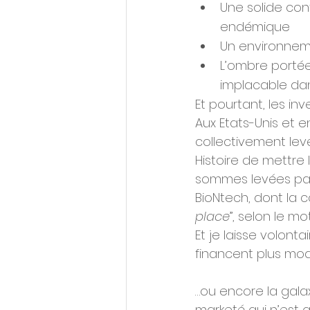
Une solide cont
endémique 
Un environne
L’ombre portée
implacable dan
Et pourtant, les in
Aux Etats-Unis et en
collectivement levé 
Histoire de mettre 
sommes levées par
BioNtech, dont la c
place
”, selon le mo
Et je laisse volon
financent plus mod
…ou encore la galax
marketé qui n’est q