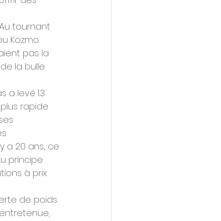
 Au tournant 
ou Kozmo. 
ient pas la 
de la bulle 
a levé 1.3 
 plus rapide 
ses 
s. 
 y a 20 ans, ce 
u principe 
tions à prix 
erte de poids 
 entretenue, 