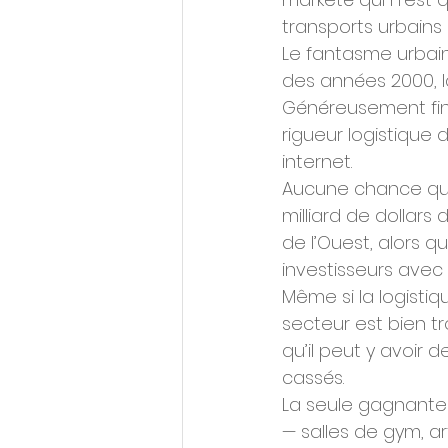
transports urbains
Le fantasme urbain 
des années 2000, l
Généreusement fina
rigueur logistique 
internet. 
Aucune chance que 
milliard de dollars 
de l’Ouest, alors qu
investisseurs avec 8
Même si la logistiq
secteur est bien t
qu’il peut y avoir d
cassés. 
La seule gagnante 
— salles de gym, ar