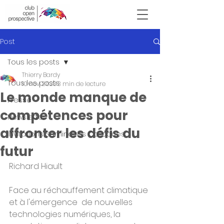
Victor Hugo
Post
Tous les posts
Thierry Bardy
Tous les posts
10 nov. 2023
3 min de lecture
Le monde manque de
Presse
compétences pour
Newsletter
affronter les défis du
Invitations Seminaires Colloques
futur
Richard Hiault
Face au réchauffement climatique 
et à l'émergence  de nouvelles 
technologies numériques, la 