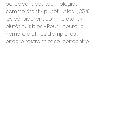
perçoivent ces technologies 
comme étant « plutôt  utiles », 35 % 
les considèrent comme étant « 
plutôt nuisibles ». Pour  l'heure, le 
nombre d'offres d'emploi est 
encore restreint et se  concentre 
sur le développement de 
systèmes d'IA. Mais 
« ces métiers 
ont une influence énorme »,
 indique 
Andreas Schleicher.
Surtout, l'OCDE s'inquiète de 
l'absence de  dimension éthique 
du secteur. Moins de 1 % de 
l'ensemble des offres  d'emploi 
liées à l'IA y faisaient référence. 
« En 
dépit d'engagements  forts des 
Etats et d'intentions affirmées par 
les entreprises  spécialisées dans le 
développement de l'IA, l'éthique 